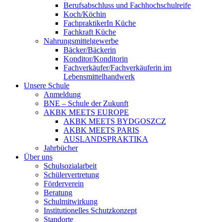
Berufsabschluss und Fachhochschulreife
Koch/Köchin
FachpraktikerIn Küche
Fachkraft Küche
Nahrungsmittelgewerbe
Bäcker/Bäckerin
Konditor/Konditorin
Fachverkäufer/Fachverkäuferin im
Lebensmittelhandwerk
Unsere Schule
Anmeldung
BNE – Schule der Zukunft
AKBK MEETS EUROPE
AKBK MEETS BYDGOSZCZ
AKBK MEETS PARIS
AUSLANDSPRAKTIKA
Jahrbücher
Über uns
Schulsozialarbeit
Schülervertretung
Förderverein
Beratung
Schulmitwirkung
Institutionelles Schutzkonzept
Standorte