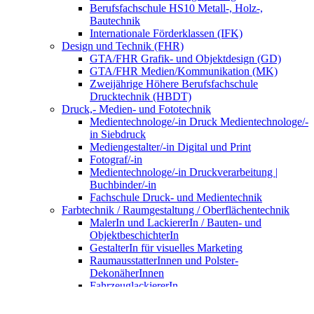
Berufsfachschule HS10 Metall-, Holz-,
Bautechnik
Internationale Förderklassen (IFK)
Design und Technik (FHR)
GTA/FHR Grafik- und Objektdesign (GD)
GTA/FHR Medien/Kommunikation (MK)
Zweijährige Höhere Berufsfachschule
Drucktechnik (HBDT)
Druck,- Medien- und Fototechnik
Medientechnologe/-in Druck Medientechnologe/-
in Siebdruck
Mediengestalter/-in Digital und Print
Fotograf/-in
Medientechnologe/-in Druckverarbeitung |
Buchbinder/-in
Fachschule Druck- und Medientechnik
Farbtechnik / Raumgestaltung / Oberflächentechnik
MalerIn und LackiererIn / Bauten- und
ObjektbeschichterIn
GestalterIn für visuelles Marketing
RaumausstatterInnen und Polster-
DekonäherInnen
FahrzeuglackiererIn
VerfahrensmechanikerIn für
Beschichtungstechnik