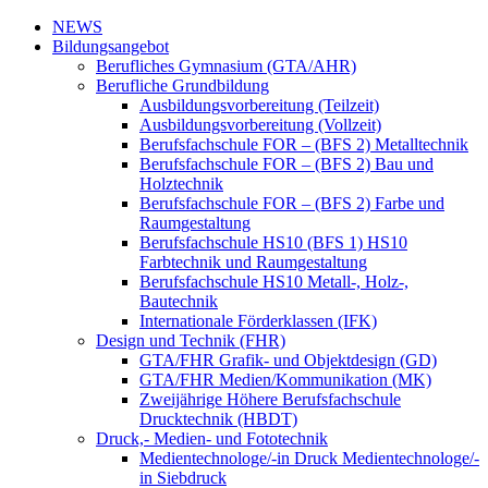
NEWS
Bildungsangebot
Berufliches Gymnasium (GTA/AHR)
Berufliche Grundbildung
Ausbildungsvorbereitung (Teilzeit)
Ausbildungsvorbereitung (Vollzeit)
Berufsfachschule FOR – (BFS 2) Metalltechnik
Berufsfachschule FOR – (BFS 2) Bau und
Holztechnik
Berufsfachschule FOR – (BFS 2) Farbe und
Raumgestaltung
Berufsfachschule HS10 (BFS 1) HS10
Farbtechnik und Raumgestaltung
Berufsfachschule HS10 Metall-, Holz-,
Bautechnik
Internationale Förderklassen (IFK)
Design und Technik (FHR)
GTA/FHR Grafik- und Objektdesign (GD)
GTA/FHR Medien/Kommunikation (MK)
Zweijährige Höhere Berufsfachschule
Drucktechnik (HBDT)
Druck,- Medien- und Fototechnik
Medientechnologe/-in Druck Medientechnologe/-
in Siebdruck