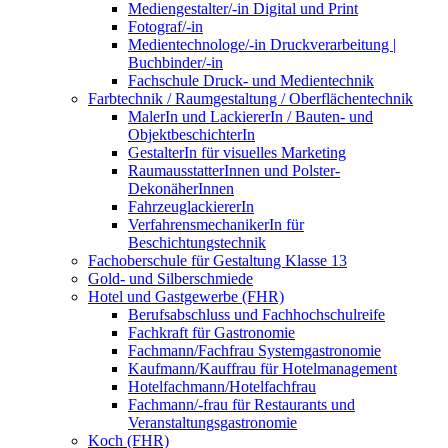
Mediengestalter/-in Digital und Print
Fotograf/-in
Medientechnologe/-in Druckverarbeitung |
Buchbinder/-in
Fachschule Druck- und Medientechnik
Farbtechnik / Raumgestaltung / Oberflächentechnik
MalerIn und LackiererIn / Bauten- und
ObjektbeschichterIn
GestalterIn für visuelles Marketing
RaumausstatterInnen und Polster-
DekonäherInnen
FahrzeuglackiererIn
VerfahrensmechanikerIn für
Beschichtungstechnik
Fachoberschule für Gestaltung Klasse 13
Gold- und Silberschmiede
Hotel und Gastgewerbe (FHR)
Berufsabschluss und Fachhochschulreife
Fachkraft für Gastronomie
Fachmann/Fachfrau Systemgastronomie
Kaufmann/Kauffrau für Hotelmanagement
Hotelfachmann/Hotelfachfrau
Fachmann/-frau für Restaurants und
Veranstaltungsgastronomie
Koch (FHR)