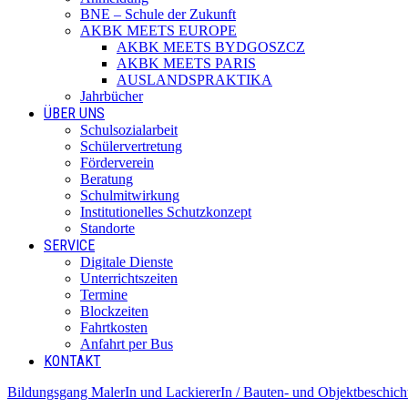
BNE – Schule der Zukunft
AKBK MEETS EUROPE
AKBK MEETS BYDGOSZCZ
AKBK MEETS PARIS
AUSLANDSPRAKTIKA
Jahrbücher
ÜBER UNS
Schulsozialarbeit
Schülervertretung
Förderverein
Beratung
Schulmitwirkung
Institutionelles Schutzkonzept
Standorte
SERVICE
Digitale Dienste
Unterrichtszeiten
Termine
Blockzeiten
Fahrtkosten
Anfahrt per Bus
KONTAKT
Bildungsgang MalerIn und LackiererIn / Bauten- und Objektbeschich