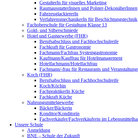
GestalterIn für visuelles Marketing
RaumausstatterInnen und Polster-DekonäherInnen
FahrzeuglackiererIn
VerfahrensmechanikerIn für Beschichtungstechnik
Fachoberschule für Gestaltung Klasse 13
Gold- und Silberschmiede
Hotel und Gastgewerbe (FHR)
Berufsabschluss und Fachhochschulreife
Fachkraft für Gastronomie
Fachmann/Fachfrau Systemgastronomie
Kaufmann/Kauffrau für Hotelmanagement
Hotelfachmann/Hotelfachfrau
Fachmann/-frau für Restaurants und Veranstaltung
Koch (FHR)
Berufsabschluss und Fachhochschulreife
Koch/Köchin
FachpraktikerIn Küche
Fachkraft Küche
Nahrungsmittelgewerbe
Bäcker/Bäckerin
Konditor/Konditorin
Fachverkäufer/Fachverkäuferin im Lebensmittelh
Unsere Schule
Anmeldung
BNE – Schule der Zukunft