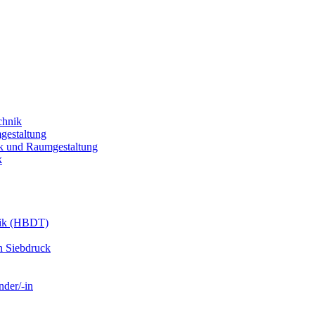
chnik
gestaltung
k und Raumgestaltung
k
nik (HBDT)
n Siebdruck
nder/-in