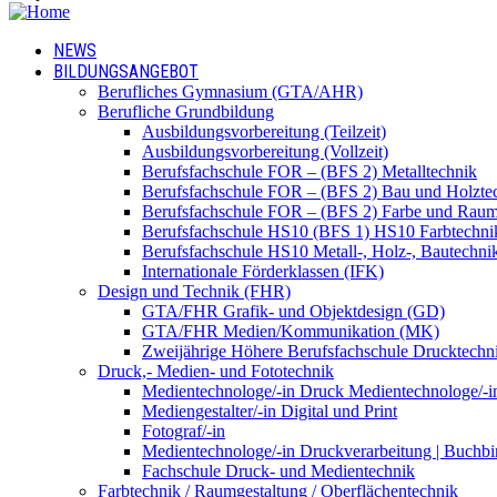
NEWS
BILDUNGSANGEBOT
Berufliches Gymnasium (GTA/AHR)
Berufliche Grundbildung
Ausbildungsvorbereitung (Teilzeit)
Ausbildungsvorbereitung (Vollzeit)
Berufsfachschule FOR – (BFS 2) Metalltechnik
Berufsfachschule FOR – (BFS 2) Bau und Holzte
Berufsfachschule FOR – (BFS 2) Farbe und Raum
Berufsfachschule HS10 (BFS 1) HS10 Farbtechni
Berufsfachschule HS10 Metall-, Holz-, Bautechni
Internationale Förderklassen (IFK)
Design und Technik (FHR)
GTA/FHR Grafik- und Objektdesign (GD)
GTA/FHR Medien/Kommunikation (MK)
Zweijährige Höhere Berufsfachschule Drucktech
Druck,- Medien- und Fototechnik
Medientechnologe/-in Druck Medientechnologe/-i
Mediengestalter/-in Digital und Print
Fotograf/-in
Medientechnologe/-in Druckverarbeitung | Buchbi
Fachschule Druck- und Medientechnik
Farbtechnik / Raumgestaltung / Oberflächentechnik