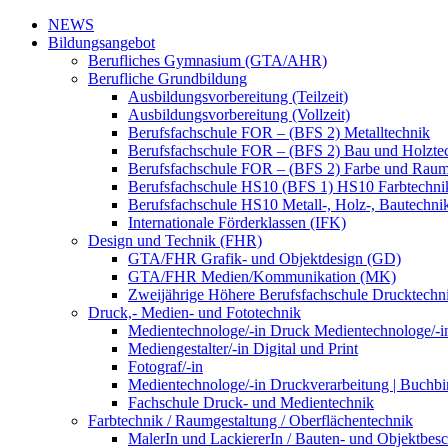
NEWS
Bildungsangebot
Berufliches Gymnasium (GTA/AHR)
Berufliche Grundbildung
Ausbildungsvorbereitung (Teilzeit)
Ausbildungsvorbereitung (Vollzeit)
Berufsfachschule FOR – (BFS 2) Metalltechnik
Berufsfachschule FOR – (BFS 2) Bau und Holzte
Berufsfachschule FOR – (BFS 2) Farbe und Raum
Berufsfachschule HS10 (BFS 1) HS10 Farbtechni
Berufsfachschule HS10 Metall-, Holz-, Bautechni
Internationale Förderklassen (IFK)
Design und Technik (FHR)
GTA/FHR Grafik- und Objektdesign (GD)
GTA/FHR Medien/Kommunikation (MK)
Zweijährige Höhere Berufsfachschule Drucktech
Druck,- Medien- und Fototechnik
Medientechnologe/-in Druck Medientechnologe/-i
Mediengestalter/-in Digital und Print
Fotograf/-in
Medientechnologe/-in Druckverarbeitung | Buchbi
Fachschule Druck- und Medientechnik
Farbtechnik / Raumgestaltung / Oberflächentechnik
MalerIn und LackiererIn / Bauten- und Objektbesc