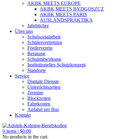
AKBK MEETS EUROPE
AKBK MEETS BYDGOSZCZ
AKBK MEETS PARIS
AUSLANDSPRAKTIKA
Jahrbücher
Über uns
Schulsozialarbeit
Schülervertretung
Förderverein
Beratung
Schulmitwirkung
Institutionelles Schutzkonzept
Standorte
Service
Digitale Dienste
Unterrichtszeiten
Termine
Blockzeiten
Fahrtkosten
Anfahrt per Bus
Kontakt
0
items |
$
0.00
No products in the cart.