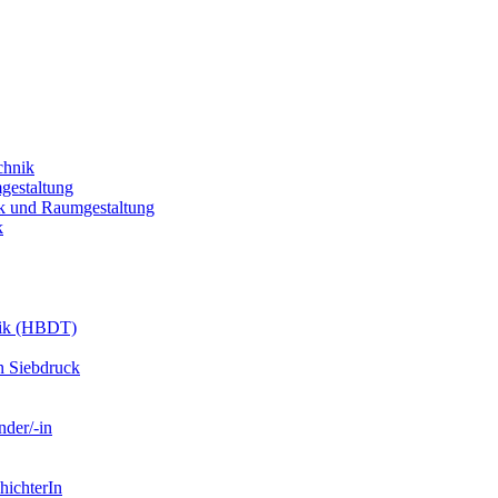
chnik
gestaltung
k und Raumgestaltung
k
nik (HBDT)
n Siebdruck
nder/-in
hichterIn