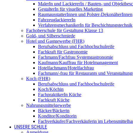
MalerIn und LackiererIn / Bauten- und Objektbesc
GestalterIn für visuelles Marketing
RaumausstatterInnen und Polster-DekonäherInnen
FahrzeuglackiererIn
VerfahrensmechanikerIn für Beschichtungstechnik
Fachoberschule für Gestaltung Klasse 13
Gold- und Silberschmiede
Hotel und Gastgewerbe (FHR)
Berufsabschluss und Fachhochschulreife
Fachkraft für Gastronomie
Fachmann/Fachfrau Systemgastronomie
Kaufmann/Kauffrau für Hotelmanagement
Hotelfachmann/Hotelfachfrau
Fachmann/-frau für Restaurants und Veranstaltung
Koch (FHR)
Berufsabschluss und Fachhochschulreife
Koch/Köchin
FachpraktikerIn Küche
Fachkraft Küche
Nahrungsmittelgewerbe
Bäcker/Bäckerin
Konditor/Konditorin
Fachverkäufer/Fachverkäuferin im Lebensmittelh
UNSERE SCHULE
Anmeldung