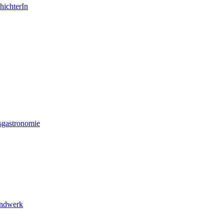
hichterIn
sgastronomie
andwerk