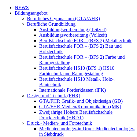
NEWS
Bildungsangebot
Berufliches Gymnasium (GTA/AHR)
Berufliche Grundbildung
Ausbildungsvorbereitung (Teilzeit)
Ausbildungsvorbereitung (Vollzeit)
Berufsfachschule FOR – (BFS 2) Metalltechnik
Berufsfachschule FOR – (BFS 2) Bau und
Holztechnik
Berufsfachschule FOR – (BFS 2) Farbe und
Raumgestaltung
Berufsfachschule HS10 (BFS 1) HS10
Farbtechnik und Raumgestaltung
Berufsfachschule HS10 Metall-, Holz-,
Bautechnik
Internationale Förderklassen (IFK)
Design und Technik (FHR)
GTA/FHR Grafik- und Objektdesign (GD)
GTA/FHR Medien/Kommunikation (MK)
Zweijährige Höhere Berufsfachschule
Drucktechnik (HBDT)
Druck,- Medien- und Fototechnik
Medientechnologe/-in Druck Medientechnologe/-
in Siebdruck