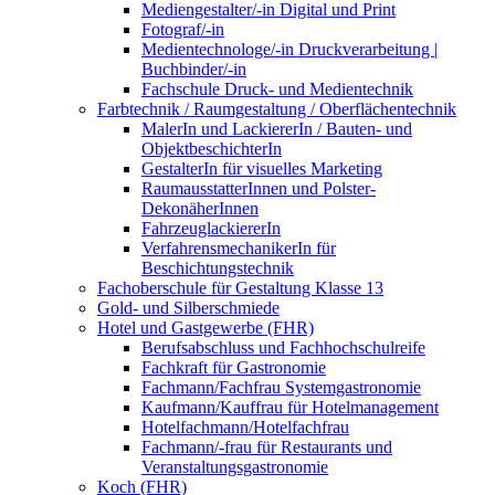
Mediengestalter/-in Digital und Print
Fotograf/-in
Medientechnologe/-in Druckverarbeitung |
Buchbinder/-in
Fachschule Druck- und Medientechnik
Farbtechnik / Raumgestaltung / Oberflächentechnik
MalerIn und LackiererIn / Bauten- und
ObjektbeschichterIn
GestalterIn für visuelles Marketing
RaumausstatterInnen und Polster-
DekonäherInnen
FahrzeuglackiererIn
VerfahrensmechanikerIn für
Beschichtungstechnik
Fachoberschule für Gestaltung Klasse 13
Gold- und Silberschmiede
Hotel und Gastgewerbe (FHR)
Berufsabschluss und Fachhochschulreife
Fachkraft für Gastronomie
Fachmann/Fachfrau Systemgastronomie
Kaufmann/Kauffrau für Hotelmanagement
Hotelfachmann/Hotelfachfrau
Fachmann/-frau für Restaurants und
Veranstaltungsgastronomie
Koch (FHR)