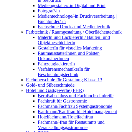
in Siebdruck
Mediengestalter/-in Digital und Print
Fotograf/-in
Medientechnologe/-in Druckverarbeitung |
Buchbinder/-in
Fachschule Druck- und Medientechnik
Farbtechnik / Raumgestaltung / Oberflächentechnik
MalerIn und LackiererIn / Bauten- und
ObjektbeschichterIn
GestalterIn für visuelles Marketing
RaumausstatterInnen und Polster-
DekonäherInnen
FahrzeuglackiererIn
VerfahrensmechanikerIn für
Beschichtungstechnik
Fachoberschule für Gestaltung Klasse 13
Gold- und Silberschmiede
Hotel und Gastgewerbe (FHR)
Berufsabschluss und Fachhochschulreife
Fachkraft für Gastronomie
Fachmann/Fachfrau Systemgastronomie
Kaufmann/Kauffrau für Hotelmanagement
Hotelfachmann/Hotelfachfrau
Fachmann/-frau für Restaurants und
Veranstaltungsgastronomie