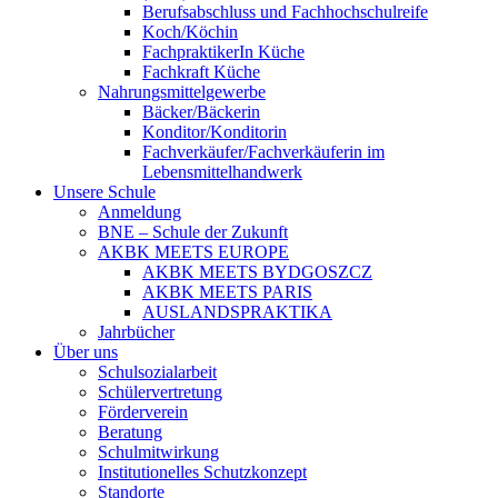
Berufsabschluss und Fachhochschulreife
Koch/Köchin
FachpraktikerIn Küche
Fachkraft Küche
Nahrungsmittelgewerbe
Bäcker/Bäckerin
Konditor/Konditorin
Fachverkäufer/Fachverkäuferin im
Lebensmittelhandwerk
Unsere Schule
Anmeldung
BNE – Schule der Zukunft
AKBK MEETS EUROPE
AKBK MEETS BYDGOSZCZ
AKBK MEETS PARIS
AUSLANDSPRAKTIKA
Jahrbücher
Über uns
Schulsozialarbeit
Schülervertretung
Förderverein
Beratung
Schulmitwirkung
Institutionelles Schutzkonzept
Standorte