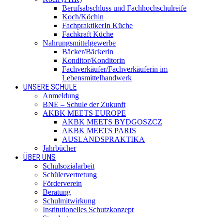
Berufsabschluss und Fachhochschulreife
Koch/Köchin
FachpraktikerIn Küche
Fachkraft Küche
Nahrungsmittelgewerbe
Bäcker/Bäckerin
Konditor/Konditorin
Fachverkäufer/Fachverkäuferin im
Lebensmittelhandwerk
UNSERE SCHULE
Anmeldung
BNE – Schule der Zukunft
AKBK MEETS EUROPE
AKBK MEETS BYDGOSZCZ
AKBK MEETS PARIS
AUSLANDSPRAKTIKA
Jahrbücher
ÜBER UNS
Schulsozialarbeit
Schülervertretung
Förderverein
Beratung
Schulmitwirkung
Institutionelles Schutzkonzept