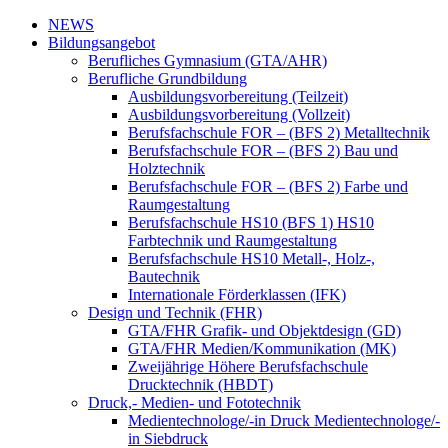
NEWS
Bildungsangebot
Berufliches Gymnasium (GTA/AHR)
Berufliche Grundbildung
Ausbildungsvorbereitung (Teilzeit)
Ausbildungsvorbereitung (Vollzeit)
Berufsfachschule FOR – (BFS 2) Metalltechnik
Berufsfachschule FOR – (BFS 2) Bau und
Holztechnik
Berufsfachschule FOR – (BFS 2) Farbe und
Raumgestaltung
Berufsfachschule HS10 (BFS 1) HS10
Farbtechnik und Raumgestaltung
Berufsfachschule HS10 Metall-, Holz-,
Bautechnik
Internationale Förderklassen (IFK)
Design und Technik (FHR)
GTA/FHR Grafik- und Objektdesign (GD)
GTA/FHR Medien/Kommunikation (MK)
Zweijährige Höhere Berufsfachschule
Drucktechnik (HBDT)
Druck,- Medien- und Fototechnik
Medientechnologe/-in Druck Medientechnologe/-
in Siebdruck