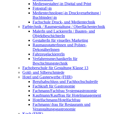
Mediengestalter/-in Digital und Print
Fotograf/-in
Medientechnologe/-in Druckverarbeitung |
Buchbinder/-in
Fachschule Druck- und Medientechnik
Farbtechnik / Raumgestaltung / Oberflächentechnik
MalerIn und LackiererIn / Bauten- und
ObjektbeschichterIn
GestalterIn für visuelles Marketing
RaumausstatterInnen und Polster-
DekonäherInnen
FahrzeuglackiererIn
VerfahrensmechanikerIn für
Beschichtungstechnik
Fachoberschule für Gestaltung Klasse 13
Gold- und Silberschmiede
Hotel und Gastgewerbe (FHR)
Berufsabschluss und Fachhochschulreife
Fachkraft für Gastronomie
Fachmann/Fachfrau Systemgastronomie
Kaufmann/Kauffrau für Hotelmanagement
Hotelfachmann/Hotelfachfrau
Fachmann/-frau für Restaurants und
Veranstaltungsgastronomie
Koch (FHR)