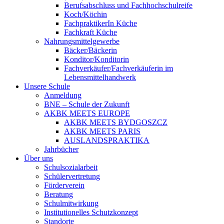
Berufsabschluss und Fachhochschulreife
Koch/Köchin
FachpraktikerIn Küche
Fachkraft Küche
Nahrungsmittelgewerbe
Bäcker/Bäckerin
Konditor/Konditorin
Fachverkäufer/Fachverkäuferin im
Lebensmittelhandwerk
Unsere Schule
Anmeldung
BNE – Schule der Zukunft
AKBK MEETS EUROPE
AKBK MEETS BYDGOSZCZ
AKBK MEETS PARIS
AUSLANDSPRAKTIKA
Jahrbücher
Über uns
Schulsozialarbeit
Schülervertretung
Förderverein
Beratung
Schulmitwirkung
Institutionelles Schutzkonzept
Standorte