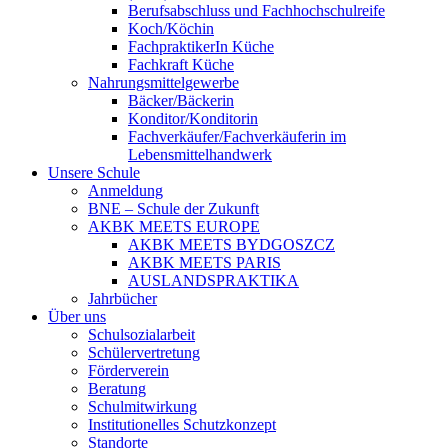
Berufsabschluss und Fachhochschulreife
Koch/Köchin
FachpraktikerIn Küche
Fachkraft Küche
Nahrungsmittelgewerbe
Bäcker/Bäckerin
Konditor/Konditorin
Fachverkäufer/Fachverkäuferin im
Lebensmittelhandwerk
Unsere Schule
Anmeldung
BNE – Schule der Zukunft
AKBK MEETS EUROPE
AKBK MEETS BYDGOSZCZ
AKBK MEETS PARIS
AUSLANDSPRAKTIKA
Jahrbücher
Über uns
Schulsozialarbeit
Schülervertretung
Förderverein
Beratung
Schulmitwirkung
Institutionelles Schutzkonzept
Standorte