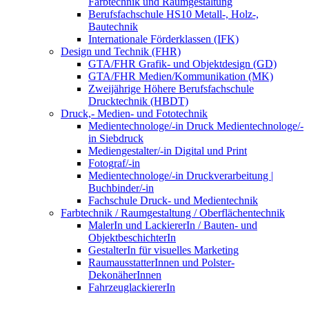
Farbtechnik und Raumgestaltung
Berufsfachschule HS10 Metall-, Holz-,
Bautechnik
Internationale Förderklassen (IFK)
Design und Technik (FHR)
GTA/FHR Grafik- und Objektdesign (GD)
GTA/FHR Medien/Kommunikation (MK)
Zweijährige Höhere Berufsfachschule
Drucktechnik (HBDT)
Druck,- Medien- und Fototechnik
Medientechnologe/-in Druck Medientechnologe/-
in Siebdruck
Mediengestalter/-in Digital und Print
Fotograf/-in
Medientechnologe/-in Druckverarbeitung |
Buchbinder/-in
Fachschule Druck- und Medientechnik
Farbtechnik / Raumgestaltung / Oberflächentechnik
MalerIn und LackiererIn / Bauten- und
ObjektbeschichterIn
GestalterIn für visuelles Marketing
RaumausstatterInnen und Polster-
DekonäherInnen
FahrzeuglackiererIn
VerfahrensmechanikerIn für