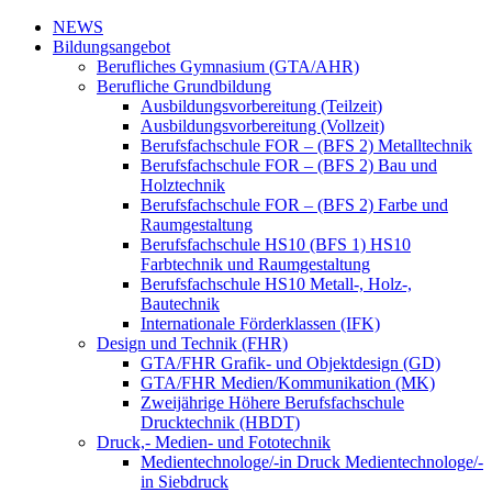
NEWS
Bildungsangebot
Berufliches Gymnasium (GTA/AHR)
Berufliche Grundbildung
Ausbildungsvorbereitung (Teilzeit)
Ausbildungsvorbereitung (Vollzeit)
Berufsfachschule FOR – (BFS 2) Metalltechnik
Berufsfachschule FOR – (BFS 2) Bau und
Holztechnik
Berufsfachschule FOR – (BFS 2) Farbe und
Raumgestaltung
Berufsfachschule HS10 (BFS 1) HS10
Farbtechnik und Raumgestaltung
Berufsfachschule HS10 Metall-, Holz-,
Bautechnik
Internationale Förderklassen (IFK)
Design und Technik (FHR)
GTA/FHR Grafik- und Objektdesign (GD)
GTA/FHR Medien/Kommunikation (MK)
Zweijährige Höhere Berufsfachschule
Drucktechnik (HBDT)
Druck,- Medien- und Fototechnik
Medientechnologe/-in Druck Medientechnologe/-
in Siebdruck