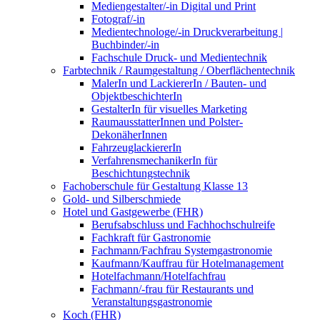
Mediengestalter/-in Digital und Print
Fotograf/-in
Medientechnologe/-in Druckverarbeitung |
Buchbinder/-in
Fachschule Druck- und Medientechnik
Farbtechnik / Raumgestaltung / Oberflächentechnik
MalerIn und LackiererIn / Bauten- und
ObjektbeschichterIn
GestalterIn für visuelles Marketing
RaumausstatterInnen und Polster-
DekonäherInnen
FahrzeuglackiererIn
VerfahrensmechanikerIn für
Beschichtungstechnik
Fachoberschule für Gestaltung Klasse 13
Gold- und Silberschmiede
Hotel und Gastgewerbe (FHR)
Berufsabschluss und Fachhochschulreife
Fachkraft für Gastronomie
Fachmann/Fachfrau Systemgastronomie
Kaufmann/Kauffrau für Hotelmanagement
Hotelfachmann/Hotelfachfrau
Fachmann/-frau für Restaurants und
Veranstaltungsgastronomie
Koch (FHR)