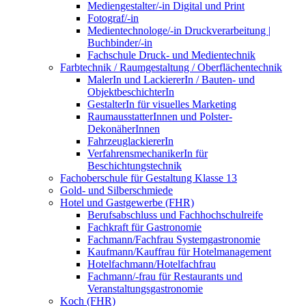
Mediengestalter/-in Digital und Print
Fotograf/-in
Medientechnologe/-in Druckverarbeitung |
Buchbinder/-in
Fachschule Druck- und Medientechnik
Farbtechnik / Raumgestaltung / Oberflächentechnik
MalerIn und LackiererIn / Bauten- und
ObjektbeschichterIn
GestalterIn für visuelles Marketing
RaumausstatterInnen und Polster-
DekonäherInnen
FahrzeuglackiererIn
VerfahrensmechanikerIn für
Beschichtungstechnik
Fachoberschule für Gestaltung Klasse 13
Gold- und Silberschmiede
Hotel und Gastgewerbe (FHR)
Berufsabschluss und Fachhochschulreife
Fachkraft für Gastronomie
Fachmann/Fachfrau Systemgastronomie
Kaufmann/Kauffrau für Hotelmanagement
Hotelfachmann/Hotelfachfrau
Fachmann/-frau für Restaurants und
Veranstaltungsgastronomie
Koch (FHR)