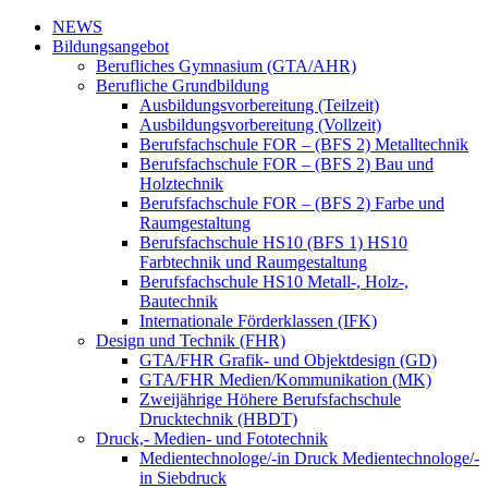
NEWS
Bildungsangebot
Berufliches Gymnasium (GTA/AHR)
Berufliche Grundbildung
Ausbildungsvorbereitung (Teilzeit)
Ausbildungsvorbereitung (Vollzeit)
Berufsfachschule FOR – (BFS 2) Metalltechnik
Berufsfachschule FOR – (BFS 2) Bau und
Holztechnik
Berufsfachschule FOR – (BFS 2) Farbe und
Raumgestaltung
Berufsfachschule HS10 (BFS 1) HS10
Farbtechnik und Raumgestaltung
Berufsfachschule HS10 Metall-, Holz-,
Bautechnik
Internationale Förderklassen (IFK)
Design und Technik (FHR)
GTA/FHR Grafik- und Objektdesign (GD)
GTA/FHR Medien/Kommunikation (MK)
Zweijährige Höhere Berufsfachschule
Drucktechnik (HBDT)
Druck,- Medien- und Fototechnik
Medientechnologe/-in Druck Medientechnologe/-
in Siebdruck