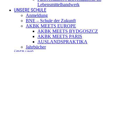
Lebensmittelhandwerk
UNSERE SCHULE
Anmeldung
BNE – Schule der Zukunft
AKBK MEETS EUROPE
AKBK MEETS BYDGOSZCZ
AKBK MEETS PARIS
AUSLANDSPRAKTIKA
Jahrbücher
ÜBER UNS
Schulsozialarbeit
Schülervertretung
Förderverein
Beratung
Schulmitwirkung
Institutionelles Schutzkonzept
Standorte
SERVICE
Digitale Dienste
Unterrichtszeiten
Termine
Blockzeiten
Fahrtkosten
Anfahrt per Bus