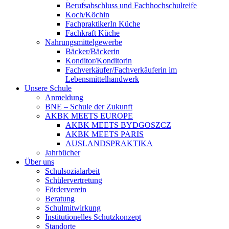
Berufsabschluss und Fachhochschulreife
Koch/Köchin
FachpraktikerIn Küche
Fachkraft Küche
Nahrungsmittelgewerbe
Bäcker/Bäckerin
Konditor/Konditorin
Fachverkäufer/Fachverkäuferin im
Lebensmittelhandwerk
Unsere Schule
Anmeldung
BNE – Schule der Zukunft
AKBK MEETS EUROPE
AKBK MEETS BYDGOSZCZ
AKBK MEETS PARIS
AUSLANDSPRAKTIKA
Jahrbücher
Über uns
Schulsozialarbeit
Schülervertretung
Förderverein
Beratung
Schulmitwirkung
Institutionelles Schutzkonzept
Standorte