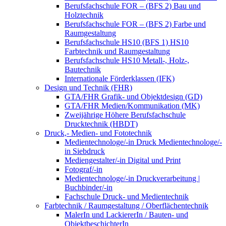
Berufsfachschule FOR – (BFS 2) Bau und
Holztechnik
Berufsfachschule FOR – (BFS 2) Farbe und
Raumgestaltung
Berufsfachschule HS10 (BFS 1) HS10
Farbtechnik und Raumgestaltung
Berufsfachschule HS10 Metall-, Holz-,
Bautechnik
Internationale Förderklassen (IFK)
Design und Technik (FHR)
GTA/FHR Grafik- und Objektdesign (GD)
GTA/FHR Medien/Kommunikation (MK)
Zweijährige Höhere Berufsfachschule
Drucktechnik (HBDT)
Druck,- Medien- und Fototechnik
Medientechnologe/-in Druck Medientechnologe/-
in Siebdruck
Mediengestalter/-in Digital und Print
Fotograf/-in
Medientechnologe/-in Druckverarbeitung |
Buchbinder/-in
Fachschule Druck- und Medientechnik
Farbtechnik / Raumgestaltung / Oberflächentechnik
MalerIn und LackiererIn / Bauten- und
ObjektbeschichterIn