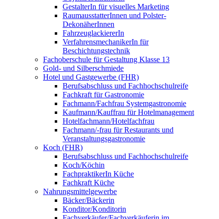
GestalterIn für visuelles Marketing
RaumausstatterInnen und Polster-
DekonäherInnen
FahrzeuglackiererIn
VerfahrensmechanikerIn für
Beschichtungstechnik
Fachoberschule für Gestaltung Klasse 13
Gold- und Silberschmiede
Hotel und Gastgewerbe (FHR)
Berufsabschluss und Fachhochschulreife
Fachkraft für Gastronomie
Fachmann/Fachfrau Systemgastronomie
Kaufmann/Kauffrau für Hotelmanagement
Hotelfachmann/Hotelfachfrau
Fachmann/-frau für Restaurants und
Veranstaltungsgastronomie
Koch (FHR)
Berufsabschluss und Fachhochschulreife
Koch/Köchin
FachpraktikerIn Küche
Fachkraft Küche
Nahrungsmittelgewerbe
Bäcker/Bäckerin
Konditor/Konditorin
Fachverkäufer/Fachverkäuferin im