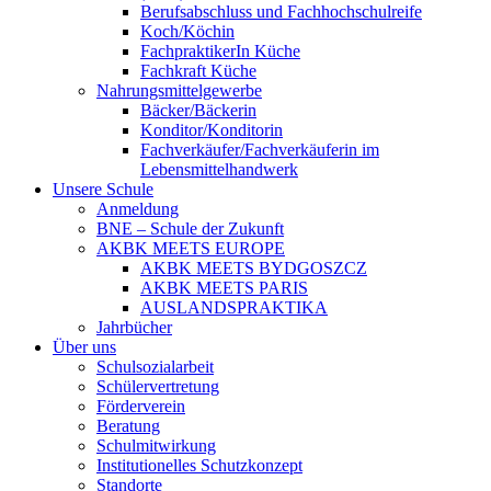
Berufsabschluss und Fachhochschulreife
Koch/Köchin
FachpraktikerIn Küche
Fachkraft Küche
Nahrungsmittelgewerbe
Bäcker/Bäckerin
Konditor/Konditorin
Fachverkäufer/Fachverkäuferin im
Lebensmittelhandwerk
Unsere Schule
Anmeldung
BNE – Schule der Zukunft
AKBK MEETS EUROPE
AKBK MEETS BYDGOSZCZ
AKBK MEETS PARIS
AUSLANDSPRAKTIKA
Jahrbücher
Über uns
Schulsozialarbeit
Schülervertretung
Förderverein
Beratung
Schulmitwirkung
Institutionelles Schutzkonzept
Standorte