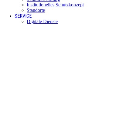
Institutionelles Schutzkonzept
Standorte
SERVICE
Digitale Dienste
Unterrichtszeiten
Termine
Blockzeiten
Fahrtkosten
Anfahrt per Bus
KONTAKT