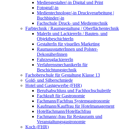
Mediengestalter/-in Digital und Print
Fotograf/-in
Medientechnologe/-in Druckverarbeitung |
Buchbinder/-in
Fachschule Druck- und Medientechnik
Farbtechnik / Raumgestaltung / Oberflächentechnik
MalerIn und LackiererIn / Bauten- und
ObjektbeschichterIn
GestalterIn für visuelles Marketing
RaumausstatterInnen und Polster-
DekonäherInnen
FahrzeuglackiererIn
VerfahrensmechanikerIn für
Beschichtungstechnik
Fachoberschule für Gestaltung Klasse 13
Gold- und Silberschmiede
Hotel und Gastgewerbe (FHR)
Berufsabschluss und Fachhochschulreife
Fachkraft für Gastronomie
Fachmann/Fachfrau Systemgastronomie
Kaufmann/Kauffrau für Hotelmanagement
Hotelfachmann/Hotelfachfrau
Fachmann/-frau für Restaurants und
Veranstaltungsgastronomie
Koch (FHR)