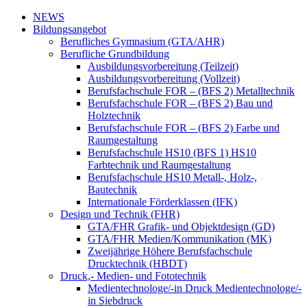
NEWS
Bildungsangebot
Berufliches Gymnasium (GTA/AHR)
Berufliche Grundbildung
Ausbildungsvorbereitung (Teilzeit)
Ausbildungsvorbereitung (Vollzeit)
Berufsfachschule FOR – (BFS 2) Metalltechnik
Berufsfachschule FOR – (BFS 2) Bau und
Holztechnik
Berufsfachschule FOR – (BFS 2) Farbe und
Raumgestaltung
Berufsfachschule HS10 (BFS 1) HS10
Farbtechnik und Raumgestaltung
Berufsfachschule HS10 Metall-, Holz-,
Bautechnik
Internationale Förderklassen (IFK)
Design und Technik (FHR)
GTA/FHR Grafik- und Objektdesign (GD)
GTA/FHR Medien/Kommunikation (MK)
Zweijährige Höhere Berufsfachschule
Drucktechnik (HBDT)
Druck,- Medien- und Fototechnik
Medientechnologe/-in Druck Medientechnologe/-
in Siebdruck