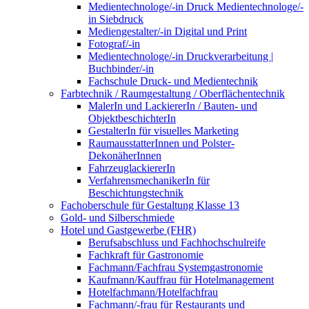
Medientechnologe/-in Druck Medientechnologe/-
in Siebdruck
Mediengestalter/-in Digital und Print
Fotograf/-in
Medientechnologe/-in Druckverarbeitung |
Buchbinder/-in
Fachschule Druck- und Medientechnik
Farbtechnik / Raumgestaltung / Oberflächentechnik
MalerIn und LackiererIn / Bauten- und
ObjektbeschichterIn
GestalterIn für visuelles Marketing
RaumausstatterInnen und Polster-
DekonäherInnen
FahrzeuglackiererIn
VerfahrensmechanikerIn für
Beschichtungstechnik
Fachoberschule für Gestaltung Klasse 13
Gold- und Silberschmiede
Hotel und Gastgewerbe (FHR)
Berufsabschluss und Fachhochschulreife
Fachkraft für Gastronomie
Fachmann/Fachfrau Systemgastronomie
Kaufmann/Kauffrau für Hotelmanagement
Hotelfachmann/Hotelfachfrau
Fachmann/-frau für Restaurants und