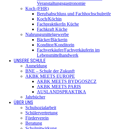
Veranstaltungsgastronomie
Koch (FHR)
Berufsabschluss und Fachhochschulreife
Koch/Köchin
FachpraktikerIn Küche
Fachkraft Küche
Nahrungsmittelgewerbe
Bäcker/Bäckerin
Konditor/Konditorin
Fachverkäufer/Fachverkäuferin im
Lebensmittelhandwerk
UNSERE SCHULE
Anmeldung
BNE – Schule der Zukunft
AKBK MEETS EUROPE
AKBK MEETS BYDGOSZCZ
AKBK MEETS PARIS
AUSLANDSPRAKTIKA
Jahrbücher
ÜBER UNS
Schulsozialarbeit
Schülervertretung
Förderverein
Beratung
Schulmitwirkung