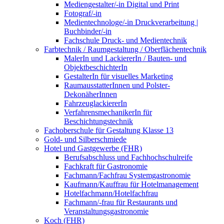
Mediengestalter/-in Digital und Print
Fotograf/-in
Medientechnologe/-in Druckverarbeitung |
Buchbinder/-in
Fachschule Druck- und Medientechnik
Farbtechnik / Raumgestaltung / Oberflächentechnik
MalerIn und LackiererIn / Bauten- und
ObjektbeschichterIn
GestalterIn für visuelles Marketing
RaumausstatterInnen und Polster-
DekonäherInnen
FahrzeuglackiererIn
VerfahrensmechanikerIn für
Beschichtungstechnik
Fachoberschule für Gestaltung Klasse 13
Gold- und Silberschmiede
Hotel und Gastgewerbe (FHR)
Berufsabschluss und Fachhochschulreife
Fachkraft für Gastronomie
Fachmann/Fachfrau Systemgastronomie
Kaufmann/Kauffrau für Hotelmanagement
Hotelfachmann/Hotelfachfrau
Fachmann/-frau für Restaurants und
Veranstaltungsgastronomie
Koch (FHR)