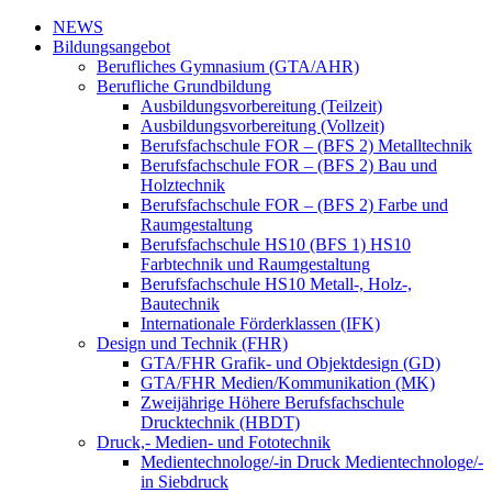
NEWS
Bildungsangebot
Berufliches Gymnasium (GTA/AHR)
Berufliche Grundbildung
Ausbildungsvorbereitung (Teilzeit)
Ausbildungsvorbereitung (Vollzeit)
Berufsfachschule FOR – (BFS 2) Metalltechnik
Berufsfachschule FOR – (BFS 2) Bau und
Holztechnik
Berufsfachschule FOR – (BFS 2) Farbe und
Raumgestaltung
Berufsfachschule HS10 (BFS 1) HS10
Farbtechnik und Raumgestaltung
Berufsfachschule HS10 Metall-, Holz-,
Bautechnik
Internationale Förderklassen (IFK)
Design und Technik (FHR)
GTA/FHR Grafik- und Objektdesign (GD)
GTA/FHR Medien/Kommunikation (MK)
Zweijährige Höhere Berufsfachschule
Drucktechnik (HBDT)
Druck,- Medien- und Fototechnik
Medientechnologe/-in Druck Medientechnologe/-
in Siebdruck