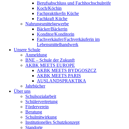
Berufsabschluss und Fachhochschulreife
Koch/Köchin
FachpraktikerIn Küche
Fachkraft Küche
Nahrungsmittelgewerbe
Bäcker/Bäckerin
Konditor/Konditorin
Fachverkäufer/Fachverkäuferin im
Lebensmittelhandwerk
Unsere Schule
Anmeldung
BNE – Schule der Zukunft
AKBK MEETS EUROPE
AKBK MEETS BYDGOSZCZ
AKBK MEETS PARIS
AUSLANDSPRAKTIKA
Jahrbücher
Über uns
Schulsozialarbeit
Schülervertretung
Förderverein
Beratung
Schulmitwirkung
Institutionelles Schutzkonzept
Standorte