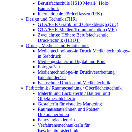
Berufsfachschule HS10 Metall-, Holz-,
Bautechnik
Internationale Förderklassen (IFK)
Design und Technik (FHR)
GTA/FHR Grafik- und Objektdesign (GD)
GTA/FHR Medien/Kommunikation (MK)
Zweijährige Höhere Berufsfachschule
Drucktechnik (HBDT)
Druck,- Medien- und Fototechnik
Medientechnologe/-in Druck Medientechnologe/-
in Siebdruck
Mediengestalter/-in Digital und Print
Fotograf/-in
Medientechnologe/-in Druckverarbeitung |
Buchbinder/-in
Fachschule Druck- und Medientechnik
Farbtechnik / Raumgestaltung / Oberflächentechnik
MalerIn und LackiererIn / Bauten- und
ObjektbeschichterIn
GestalterIn für visuelles Marketing
RaumausstatterInnen und Polster-
DekonäherInnen
FahrzeuglackiererIn
VerfahrensmechanikerIn für
Beschichtungstechnik