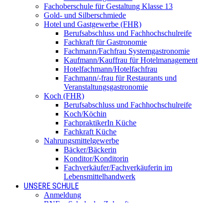
Fachoberschule für Gestaltung Klasse 13
Gold- und Silberschmiede
Hotel und Gastgewerbe (FHR)
Berufsabschluss und Fachhochschulreife
Fachkraft für Gastronomie
Fachmann/Fachfrau Systemgastronomie
Kaufmann/Kauffrau für Hotelmanagement
Hotelfachmann/Hotelfachfrau
Fachmann/-frau für Restaurants und
Veranstaltungsgastronomie
Koch (FHR)
Berufsabschluss und Fachhochschulreife
Koch/Köchin
FachpraktikerIn Küche
Fachkraft Küche
Nahrungsmittelgewerbe
Bäcker/Bäckerin
Konditor/Konditorin
Fachverkäufer/Fachverkäuferin im
Lebensmittelhandwerk
UNSERE SCHULE
Anmeldung
BNE – Schule der Zukunft
AKBK MEETS EUROPE
AKBK MEETS BYDGOSZCZ