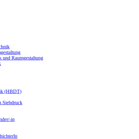
chnik
gestaltung
k und Raumgestaltung
k
nik (HBDT)
n Siebdruck
nder/-in
hichterIn