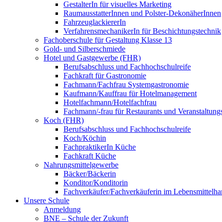
GestalterIn für visuelles Marketing
RaumausstatterInnen und Polster-DekonäherInnen
FahrzeuglackiererIn
VerfahrensmechanikerIn für Beschichtungstechnik
Fachoberschule für Gestaltung Klasse 13
Gold- und Silberschmiede
Hotel und Gastgewerbe (FHR)
Berufsabschluss und Fachhochschulreife
Fachkraft für Gastronomie
Fachmann/Fachfrau Systemgastronomie
Kaufmann/Kauffrau für Hotelmanagement
Hotelfachmann/Hotelfachfrau
Fachmann/-frau für Restaurants und Veranstaltung
Koch (FHR)
Berufsabschluss und Fachhochschulreife
Koch/Köchin
FachpraktikerIn Küche
Fachkraft Küche
Nahrungsmittelgewerbe
Bäcker/Bäckerin
Konditor/Konditorin
Fachverkäufer/Fachverkäuferin im Lebensmittelh
Unsere Schule
Anmeldung
BNE – Schule der Zukunft