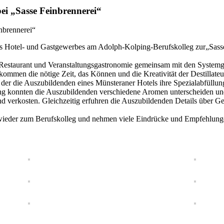
i „Sasse Feinbrennerei“
des Hotel- und Gastgewerbes am Adolph-Kolping-Berufskolleg zur„Sass
r Restaurant und Veranstaltungsgastronomie gemeinsam mit den Systemg
kommen die nötige Zeit, das Können und die Kreativität der Destillateu
n der die Auszubildenden eines Münsteraner Hotels ihre Spezialabfüllu
ng konnten die Auszubildenden verschiedene Aromen unterscheiden und 
 verkosten. Gleichzeitig erfuhren die Auszubildenden Details über Ge
ieder zum Berufskolleg und nehmen viele Eindrücke und Empfehlungen