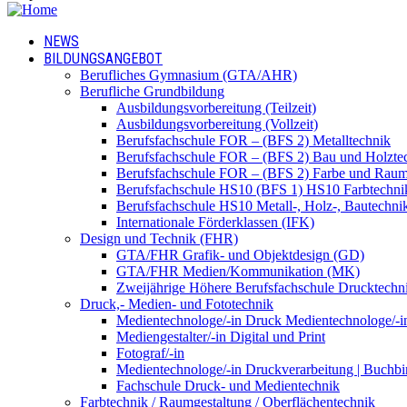
NEWS
BILDUNGSANGEBOT
Berufliches Gymnasium (GTA/AHR)
Berufliche Grundbildung
Ausbildungsvorbereitung (Teilzeit)
Ausbildungsvorbereitung (Vollzeit)
Berufsfachschule FOR – (BFS 2) Metalltechnik
Berufsfachschule FOR – (BFS 2) Bau und Holzte
Berufsfachschule FOR – (BFS 2) Farbe und Raum
Berufsfachschule HS10 (BFS 1) HS10 Farbtechni
Berufsfachschule HS10 Metall-, Holz-, Bautechni
Internationale Förderklassen (IFK)
Design und Technik (FHR)
GTA/FHR Grafik- und Objektdesign (GD)
GTA/FHR Medien/Kommunikation (MK)
Zweijährige Höhere Berufsfachschule Drucktech
Druck,- Medien- und Fototechnik
Medientechnologe/-in Druck Medientechnologe/-i
Mediengestalter/-in Digital und Print
Fotograf/-in
Medientechnologe/-in Druckverarbeitung | Buchbi
Fachschule Druck- und Medientechnik
Farbtechnik / Raumgestaltung / Oberflächentechnik