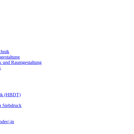
chnik
gestaltung
k und Raumgestaltung
k
nik (HBDT)
n Siebdruck
nder/-in