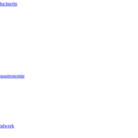
hichterIn
sgastronomie
andwerk