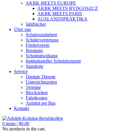
AKBK MEETS EUROPE
AKBK MEETS BYDGOSZCZ
AKBK MEETS PARIS
AUSLANDSPRAKTIKA
Jahrbücher
Über uns
Schulsozialarbeit
Schülervertretung
Förderverein
Beratung
Schulmitwirkung
Institutionelles Schutzkonzept
Standorte
Service
Digitale Dienste
Unterrichtszeiten
Termine
Blockzeiten
Fahrtkosten
Anfahrt per Bus
Kontakt
0
items |
$
0.00
No products in the cart.