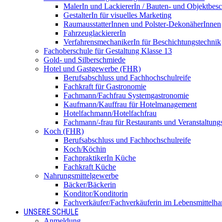
MalerIn und LackiererIn / Bauten- und Objektbesc
GestalterIn für visuelles Marketing
RaumausstatterInnen und Polster-DekonäherInnen
FahrzeuglackiererIn
VerfahrensmechanikerIn für Beschichtungstechnik
Fachoberschule für Gestaltung Klasse 13
Gold- und Silberschmiede
Hotel und Gastgewerbe (FHR)
Berufsabschluss und Fachhochschulreife
Fachkraft für Gastronomie
Fachmann/Fachfrau Systemgastronomie
Kaufmann/Kauffrau für Hotelmanagement
Hotelfachmann/Hotelfachfrau
Fachmann/-frau für Restaurants und Veranstaltung
Koch (FHR)
Berufsabschluss und Fachhochschulreife
Koch/Köchin
FachpraktikerIn Küche
Fachkraft Küche
Nahrungsmittelgewerbe
Bäcker/Bäckerin
Konditor/Konditorin
Fachverkäufer/Fachverkäuferin im Lebensmittelh
UNSERE SCHULE
Anmeldung