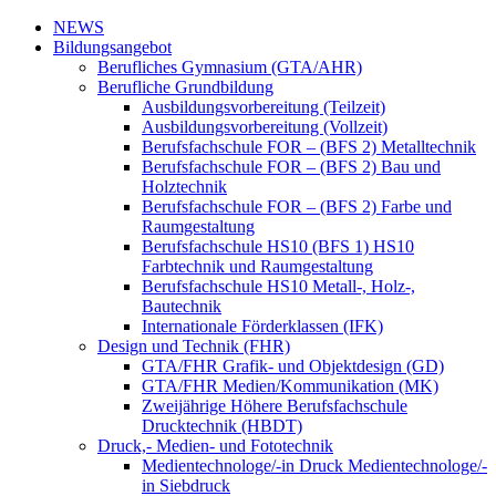
NEWS
Bildungsangebot
Berufliches Gymnasium (GTA/AHR)
Berufliche Grundbildung
Ausbildungsvorbereitung (Teilzeit)
Ausbildungsvorbereitung (Vollzeit)
Berufsfachschule FOR – (BFS 2) Metalltechnik
Berufsfachschule FOR – (BFS 2) Bau und
Holztechnik
Berufsfachschule FOR – (BFS 2) Farbe und
Raumgestaltung
Berufsfachschule HS10 (BFS 1) HS10
Farbtechnik und Raumgestaltung
Berufsfachschule HS10 Metall-, Holz-,
Bautechnik
Internationale Förderklassen (IFK)
Design und Technik (FHR)
GTA/FHR Grafik- und Objektdesign (GD)
GTA/FHR Medien/Kommunikation (MK)
Zweijährige Höhere Berufsfachschule
Drucktechnik (HBDT)
Druck,- Medien- und Fototechnik
Medientechnologe/-in Druck Medientechnologe/-
in Siebdruck