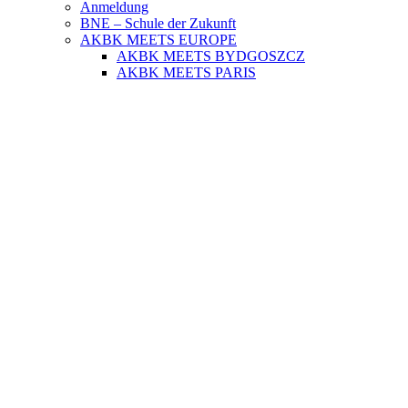
Anmeldung
BNE – Schule der Zukunft
AKBK MEETS EUROPE
AKBK MEETS BYDGOSZCZ
AKBK MEETS PARIS
AUSLANDSPRAKTIKA
Jahrbücher
ÜBER UNS
Schulsozialarbeit
Schülervertretung
Förderverein
Beratung
Schulmitwirkung
Institutionelles Schutzkonzept
Standorte
SERVICE
Digitale Dienste
Unterrichtszeiten
Termine
Blockzeiten
Fahrtkosten
Anfahrt per Bus
KONTAKT