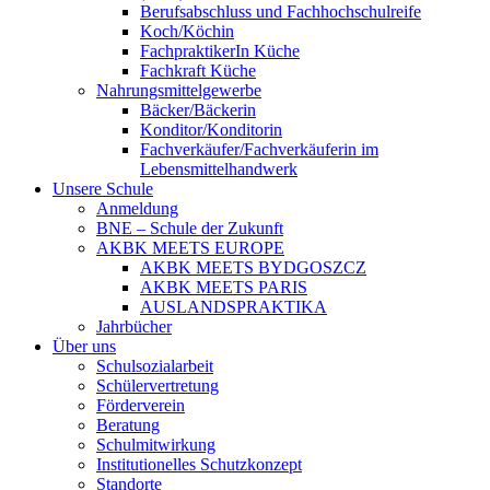
Berufsabschluss und Fachhochschulreife
Koch/Köchin
FachpraktikerIn Küche
Fachkraft Küche
Nahrungsmittelgewerbe
Bäcker/Bäckerin
Konditor/Konditorin
Fachverkäufer/Fachverkäuferin im
Lebensmittelhandwerk
Unsere Schule
Anmeldung
BNE – Schule der Zukunft
AKBK MEETS EUROPE
AKBK MEETS BYDGOSZCZ
AKBK MEETS PARIS
AUSLANDSPRAKTIKA
Jahrbücher
Über uns
Schulsozialarbeit
Schülervertretung
Förderverein
Beratung
Schulmitwirkung
Institutionelles Schutzkonzept
Standorte