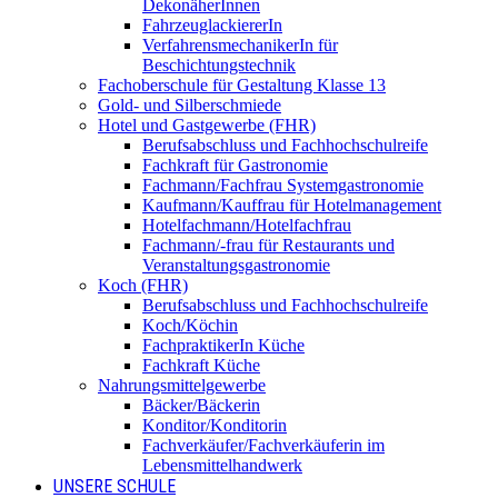
DekonäherInnen
FahrzeuglackiererIn
VerfahrensmechanikerIn für
Beschichtungstechnik
Fachoberschule für Gestaltung Klasse 13
Gold- und Silberschmiede
Hotel und Gastgewerbe (FHR)
Berufsabschluss und Fachhochschulreife
Fachkraft für Gastronomie
Fachmann/Fachfrau Systemgastronomie
Kaufmann/Kauffrau für Hotelmanagement
Hotelfachmann/Hotelfachfrau
Fachmann/-frau für Restaurants und
Veranstaltungsgastronomie
Koch (FHR)
Berufsabschluss und Fachhochschulreife
Koch/Köchin
FachpraktikerIn Küche
Fachkraft Küche
Nahrungsmittelgewerbe
Bäcker/Bäckerin
Konditor/Konditorin
Fachverkäufer/Fachverkäuferin im
Lebensmittelhandwerk
UNSERE SCHULE