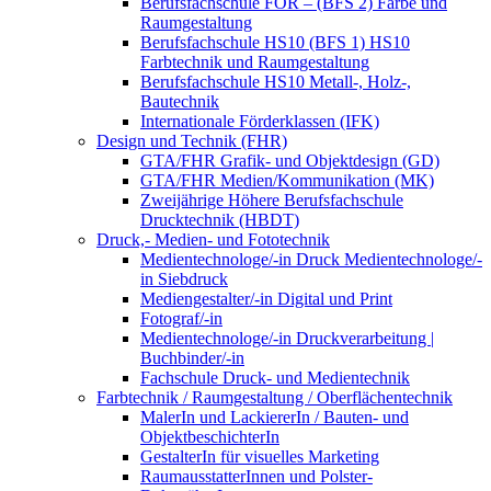
Berufsfachschule FOR – (BFS 2) Farbe und
Raumgestaltung
Berufsfachschule HS10 (BFS 1) HS10
Farbtechnik und Raumgestaltung
Berufsfachschule HS10 Metall-, Holz-,
Bautechnik
Internationale Förderklassen (IFK)
Design und Technik (FHR)
GTA/FHR Grafik- und Objektdesign (GD)
GTA/FHR Medien/Kommunikation (MK)
Zweijährige Höhere Berufsfachschule
Drucktechnik (HBDT)
Druck,- Medien- und Fototechnik
Medientechnologe/-in Druck Medientechnologe/-
in Siebdruck
Mediengestalter/-in Digital und Print
Fotograf/-in
Medientechnologe/-in Druckverarbeitung |
Buchbinder/-in
Fachschule Druck- und Medientechnik
Farbtechnik / Raumgestaltung / Oberflächentechnik
MalerIn und LackiererIn / Bauten- und
ObjektbeschichterIn
GestalterIn für visuelles Marketing
RaumausstatterInnen und Polster-