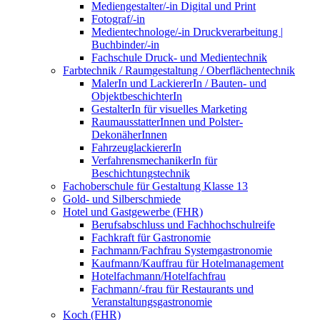
Mediengestalter/-in Digital und Print
Fotograf/-in
Medientechnologe/-in Druckverarbeitung |
Buchbinder/-in
Fachschule Druck- und Medientechnik
Farbtechnik / Raumgestaltung / Oberflächentechnik
MalerIn und LackiererIn / Bauten- und
ObjektbeschichterIn
GestalterIn für visuelles Marketing
RaumausstatterInnen und Polster-
DekonäherInnen
FahrzeuglackiererIn
VerfahrensmechanikerIn für
Beschichtungstechnik
Fachoberschule für Gestaltung Klasse 13
Gold- und Silberschmiede
Hotel und Gastgewerbe (FHR)
Berufsabschluss und Fachhochschulreife
Fachkraft für Gastronomie
Fachmann/Fachfrau Systemgastronomie
Kaufmann/Kauffrau für Hotelmanagement
Hotelfachmann/Hotelfachfrau
Fachmann/-frau für Restaurants und
Veranstaltungsgastronomie
Koch (FHR)