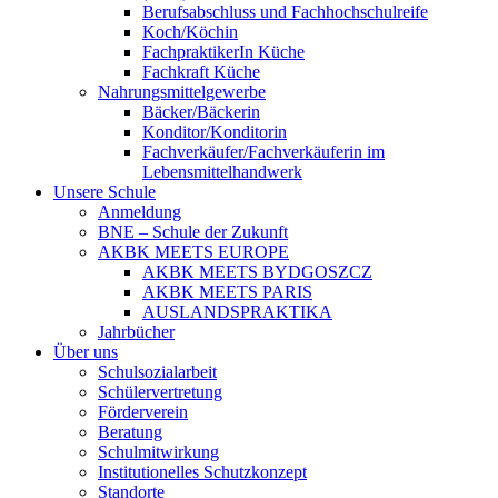
Berufsabschluss und Fachhochschulreife
Koch/Köchin
FachpraktikerIn Küche
Fachkraft Küche
Nahrungsmittelgewerbe
Bäcker/Bäckerin
Konditor/Konditorin
Fachverkäufer/Fachverkäuferin im
Lebensmittelhandwerk
Unsere Schule
Anmeldung
BNE – Schule der Zukunft
AKBK MEETS EUROPE
AKBK MEETS BYDGOSZCZ
AKBK MEETS PARIS
AUSLANDSPRAKTIKA
Jahrbücher
Über uns
Schulsozialarbeit
Schülervertretung
Förderverein
Beratung
Schulmitwirkung
Institutionelles Schutzkonzept
Standorte