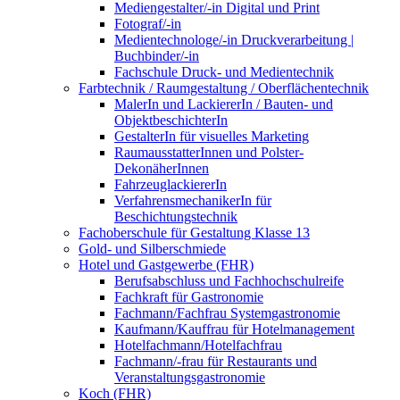
Mediengestalter/-in Digital und Print
Fotograf/-in
Medientechnologe/-in Druckverarbeitung |
Buchbinder/-in
Fachschule Druck- und Medientechnik
Farbtechnik / Raumgestaltung / Oberflächentechnik
MalerIn und LackiererIn / Bauten- und
ObjektbeschichterIn
GestalterIn für visuelles Marketing
RaumausstatterInnen und Polster-
DekonäherInnen
FahrzeuglackiererIn
VerfahrensmechanikerIn für
Beschichtungstechnik
Fachoberschule für Gestaltung Klasse 13
Gold- und Silberschmiede
Hotel und Gastgewerbe (FHR)
Berufsabschluss und Fachhochschulreife
Fachkraft für Gastronomie
Fachmann/Fachfrau Systemgastronomie
Kaufmann/Kauffrau für Hotelmanagement
Hotelfachmann/Hotelfachfrau
Fachmann/-frau für Restaurants und
Veranstaltungsgastronomie
Koch (FHR)