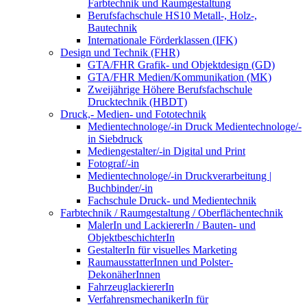
Farbtechnik und Raumgestaltung
Berufsfachschule HS10 Metall-, Holz-,
Bautechnik
Internationale Förderklassen (IFK)
Design und Technik (FHR)
GTA/FHR Grafik- und Objektdesign (GD)
GTA/FHR Medien/Kommunikation (MK)
Zweijährige Höhere Berufsfachschule
Drucktechnik (HBDT)
Druck,- Medien- und Fototechnik
Medientechnologe/-in Druck Medientechnologe/-
in Siebdruck
Mediengestalter/-in Digital und Print
Fotograf/-in
Medientechnologe/-in Druckverarbeitung |
Buchbinder/-in
Fachschule Druck- und Medientechnik
Farbtechnik / Raumgestaltung / Oberflächentechnik
MalerIn und LackiererIn / Bauten- und
ObjektbeschichterIn
GestalterIn für visuelles Marketing
RaumausstatterInnen und Polster-
DekonäherInnen
FahrzeuglackiererIn
VerfahrensmechanikerIn für