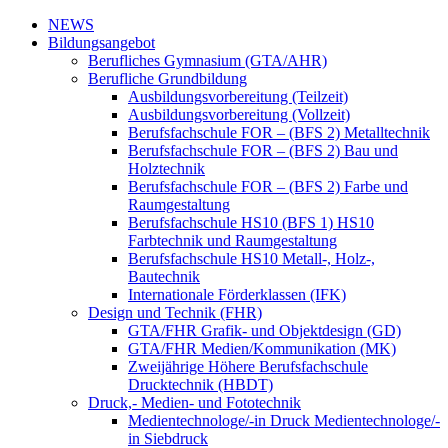
NEWS
Bildungsangebot
Berufliches Gymnasium (GTA/AHR)
Berufliche Grundbildung
Ausbildungsvorbereitung (Teilzeit)
Ausbildungsvorbereitung (Vollzeit)
Berufsfachschule FOR – (BFS 2) Metalltechnik
Berufsfachschule FOR – (BFS 2) Bau und
Holztechnik
Berufsfachschule FOR – (BFS 2) Farbe und
Raumgestaltung
Berufsfachschule HS10 (BFS 1) HS10
Farbtechnik und Raumgestaltung
Berufsfachschule HS10 Metall-, Holz-,
Bautechnik
Internationale Förderklassen (IFK)
Design und Technik (FHR)
GTA/FHR Grafik- und Objektdesign (GD)
GTA/FHR Medien/Kommunikation (MK)
Zweijährige Höhere Berufsfachschule
Drucktechnik (HBDT)
Druck,- Medien- und Fototechnik
Medientechnologe/-in Druck Medientechnologe/-
in Siebdruck