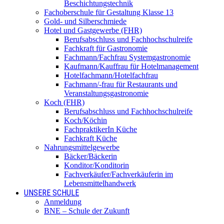
Beschichtungstechnik
Fachoberschule für Gestaltung Klasse 13
Gold- und Silberschmiede
Hotel und Gastgewerbe (FHR)
Berufsabschluss und Fachhochschulreife
Fachkraft für Gastronomie
Fachmann/Fachfrau Systemgastronomie
Kaufmann/Kauffrau für Hotelmanagement
Hotelfachmann/Hotelfachfrau
Fachmann/-frau für Restaurants und
Veranstaltungsgastronomie
Koch (FHR)
Berufsabschluss und Fachhochschulreife
Koch/Köchin
FachpraktikerIn Küche
Fachkraft Küche
Nahrungsmittelgewerbe
Bäcker/Bäckerin
Konditor/Konditorin
Fachverkäufer/Fachverkäuferin im
Lebensmittelhandwerk
UNSERE SCHULE
Anmeldung
BNE – Schule der Zukunft
AKBK MEETS EUROPE