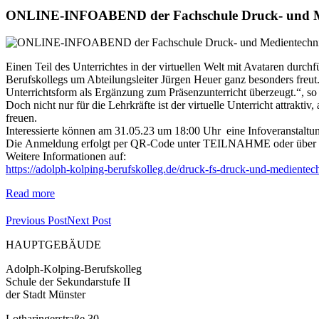
ONLINE-INFOABEND der Fachschule Druck- und Me
Einen Teil des Unterrichtes in der virtuellen Welt mit Avataren dur
Berufskollegs um Abteilungsleiter Jürgen Heuer ganz besonders freut.
Unterrichtsform als Ergänzung zum Präsenzunterricht überzeugt.“, so
Doch nicht nur für die Lehrkräfte ist der virtuelle Unterricht attrak
freuen.
Interessierte können am 31.05.23 um 18:00 Uhr eine Infoveranstaltu
Die Anmeldung erfolgt per QR-Code unter TEILNAHME oder über
Weitere Informationen auf:
https://adolph-kolping-berufskolleg.de/druck-fs-druck-und-medientec
Read more
Previous Post
Next Post
HAUPTGEBÄUDE
Adolph-Kolping-Berufskolleg
Schule der Sekundarstufe II
der Stadt Münster
Lotharingerstraße 30