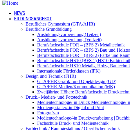
NEWS
BILDUNGSANGEBOT
Berufliches Gymnasium (GTA/AHR)
Berufliche Grundbildung
Ausbildungsvorbereitung (Teilzeit)
Ausbildungsvorbereitung (Vollzeit)
Berufsfachschule FOR – (BFS 2) Metalltechnik
Berufsfachschule FOR – (BFS 2) Bau und Holzte
Berufsfachschule FOR – (BFS 2) Farbe und Raum
Berufsfachschule HS10 (BFS 1) HS10 Farbtechni
Berufsfachschule HS10 Metall-, Holz-, Bautechni
Internationale Förderklassen (IFK)
Design und Technik (FHR)
GTA/FHR Grafik- und Objektdesign (GD)
GTA/FHR Medien/Kommunikation (MK)
Zweijährige Höhere Berufsfachschule Drucktech
Druck,- Medien- und Fototechnik
Medientechnologe/-in Druck Medientechnologe/-i
Mediengestalter/-in Digital und Print
Fotograf/-in
Medientechnologe/-in Druckverarbeitung | Buchbi
Fachschule Druck- und Medientechnik
Farbtechnik / Raumgestaltung / Oberflächentechnik