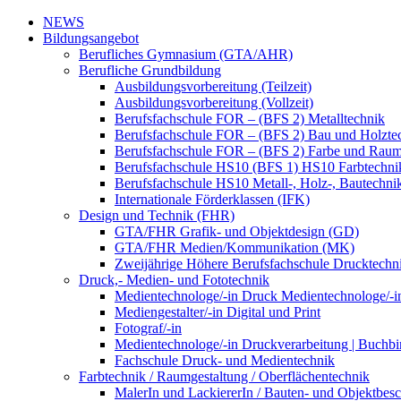
NEWS
Bildungsangebot
Berufliches Gymnasium (GTA/AHR)
Berufliche Grundbildung
Ausbildungsvorbereitung (Teilzeit)
Ausbildungsvorbereitung (Vollzeit)
Berufsfachschule FOR – (BFS 2) Metalltechnik
Berufsfachschule FOR – (BFS 2) Bau und Holzte
Berufsfachschule FOR – (BFS 2) Farbe und Raum
Berufsfachschule HS10 (BFS 1) HS10 Farbtechni
Berufsfachschule HS10 Metall-, Holz-, Bautechni
Internationale Förderklassen (IFK)
Design und Technik (FHR)
GTA/FHR Grafik- und Objektdesign (GD)
GTA/FHR Medien/Kommunikation (MK)
Zweijährige Höhere Berufsfachschule Drucktech
Druck,- Medien- und Fototechnik
Medientechnologe/-in Druck Medientechnologe/-i
Mediengestalter/-in Digital und Print
Fotograf/-in
Medientechnologe/-in Druckverarbeitung | Buchbi
Fachschule Druck- und Medientechnik
Farbtechnik / Raumgestaltung / Oberflächentechnik
MalerIn und LackiererIn / Bauten- und Objektbesc