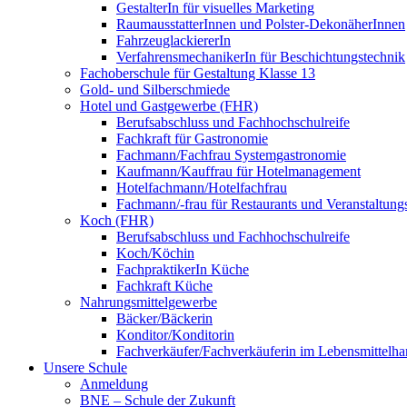
GestalterIn für visuelles Marketing
RaumausstatterInnen und Polster-DekonäherInnen
FahrzeuglackiererIn
VerfahrensmechanikerIn für Beschichtungstechnik
Fachoberschule für Gestaltung Klasse 13
Gold- und Silberschmiede
Hotel und Gastgewerbe (FHR)
Berufsabschluss und Fachhochschulreife
Fachkraft für Gastronomie
Fachmann/Fachfrau Systemgastronomie
Kaufmann/Kauffrau für Hotelmanagement
Hotelfachmann/Hotelfachfrau
Fachmann/-frau für Restaurants und Veranstaltung
Koch (FHR)
Berufsabschluss und Fachhochschulreife
Koch/Köchin
FachpraktikerIn Küche
Fachkraft Küche
Nahrungsmittelgewerbe
Bäcker/Bäckerin
Konditor/Konditorin
Fachverkäufer/Fachverkäuferin im Lebensmittelh
Unsere Schule
Anmeldung
BNE – Schule der Zukunft