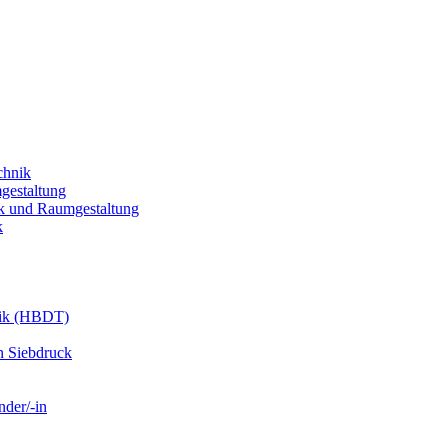
chnik
gestaltung
k und Raumgestaltung
k
nik (HBDT)
n Siebdruck
nder/-in