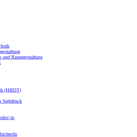
chnik
gestaltung
k und Raumgestaltung
k
nik (HBDT)
n Siebdruck
nder/-in
hichterIn