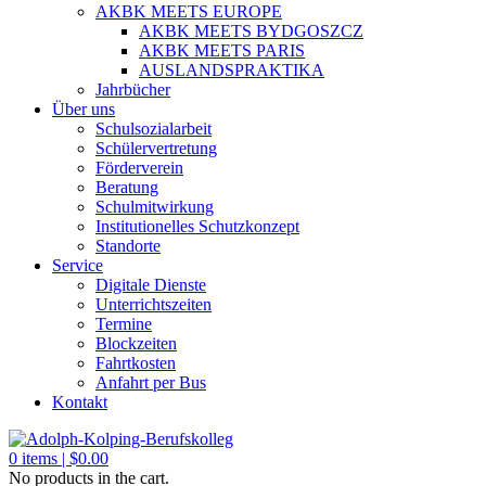
AKBK MEETS EUROPE
AKBK MEETS BYDGOSZCZ
AKBK MEETS PARIS
AUSLANDSPRAKTIKA
Jahrbücher
Über uns
Schulsozialarbeit
Schülervertretung
Förderverein
Beratung
Schulmitwirkung
Institutionelles Schutzkonzept
Standorte
Service
Digitale Dienste
Unterrichtszeiten
Termine
Blockzeiten
Fahrtkosten
Anfahrt per Bus
Kontakt
0
items |
$
0.00
No products in the cart.