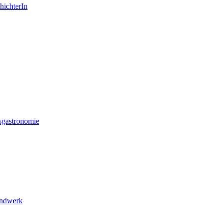
hichterIn
sgastronomie
andwerk