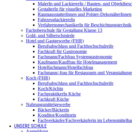
MalerIn und LackiererIn / Bauten- und Objektbesc
GestalterIn für visuelles Marketing
RaumausstatterInnen und Polster-DekonäherInnen
FahrzeuglackiererIn
VerfahrensmechanikerIn für Beschichtungstechnik
Fachoberschule für Gestaltung Klasse 13
Gold- und Silberschmiede
Hotel und Gastgewerbe (FHR)
Berufsabschluss und Fachhochschulreife
Fachkraft für Gastronomie
Fachmann/Fachfrau Systemgastronomie
Kaufmann/Kauffrau für Hotelmanagement
Hotelfachmann/Hotelfachfrau
Fachmann/-frau für Restaurants und Veranstaltung
Koch (FHR)
Berufsabschluss und Fachhochschulreife
Koch/Köchin
FachpraktikerIn Küche
Fachkraft Küche
Nahrungsmittelgewerbe
Bäcker/Bäckerin
Konditor/Konditorin
Fachverkäufer/Fachverkäuferin im Lebensmittelh
UNSERE SCHULE
Anmeldung