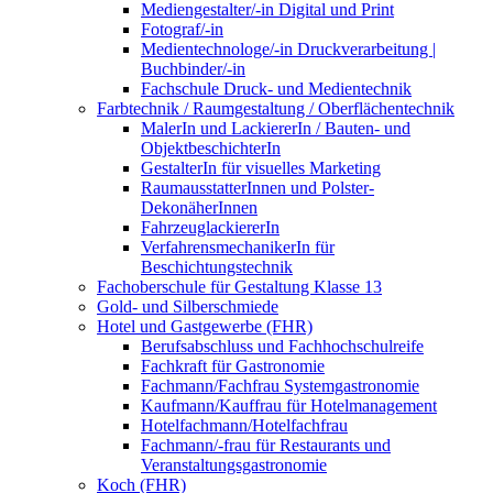
Mediengestalter/-in Digital und Print
Fotograf/-in
Medientechnologe/-in Druckverarbeitung |
Buchbinder/-in
Fachschule Druck- und Medientechnik
Farbtechnik / Raumgestaltung / Oberflächentechnik
MalerIn und LackiererIn / Bauten- und
ObjektbeschichterIn
GestalterIn für visuelles Marketing
RaumausstatterInnen und Polster-
DekonäherInnen
FahrzeuglackiererIn
VerfahrensmechanikerIn für
Beschichtungstechnik
Fachoberschule für Gestaltung Klasse 13
Gold- und Silberschmiede
Hotel und Gastgewerbe (FHR)
Berufsabschluss und Fachhochschulreife
Fachkraft für Gastronomie
Fachmann/Fachfrau Systemgastronomie
Kaufmann/Kauffrau für Hotelmanagement
Hotelfachmann/Hotelfachfrau
Fachmann/-frau für Restaurants und
Veranstaltungsgastronomie
Koch (FHR)