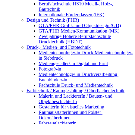
Berufsfachschule HS10 Metall-, Holz-,
Bautechnik
Internationale Förderklassen (IFK)
Design und Technik (FHR)
GTA/FHR Grafik- und Objektdesign (GD)
GTA/FHR Medien/Kommunikation (MK)
Zweijährige Höhere Berufsfachschule
Drucktechnik (HBDT)
Druck,- Medien- und Fototechnik
Medientechnologe/-in Druck Medientechnologe/-
in Siebdruck
Mediengestalter/-in Digital und Print
Fotograf/-in
Medientechnologe/-in Druckverarbeitung |
Buchbinder/-in
Fachschule Druck- und Medientechnik
Farbtechnik / Raumgestaltung / Oberflächentechnik
MalerIn und LackiererIn / Bauten- und
ObjektbeschichterIn
GestalterIn für visuelles Marketing
RaumausstatterInnen und Polster-
DekonäherInnen
FahrzeuglackiererIn
VerfahrensmechanikerIn für
Beschichtungstechnik