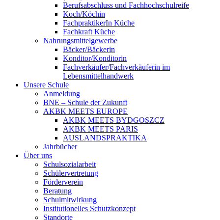
Berufsabschluss und Fachhochschulreife
Koch/Köchin
FachpraktikerIn Küche
Fachkraft Küche
Nahrungsmittelgewerbe
Bäcker/Bäckerin
Konditor/Konditorin
Fachverkäufer/Fachverkäuferin im
Lebensmittelhandwerk
Unsere Schule
Anmeldung
BNE – Schule der Zukunft
AKBK MEETS EUROPE
AKBK MEETS BYDGOSZCZ
AKBK MEETS PARIS
AUSLANDSPRAKTIKA
Jahrbücher
Über uns
Schulsozialarbeit
Schülervertretung
Förderverein
Beratung
Schulmitwirkung
Institutionelles Schutzkonzept
Standorte