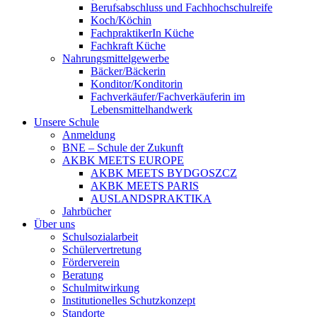
Berufsabschluss und Fachhochschulreife
Koch/Köchin
FachpraktikerIn Küche
Fachkraft Küche
Nahrungsmittelgewerbe
Bäcker/Bäckerin
Konditor/Konditorin
Fachverkäufer/Fachverkäuferin im
Lebensmittelhandwerk
Unsere Schule
Anmeldung
BNE – Schule der Zukunft
AKBK MEETS EUROPE
AKBK MEETS BYDGOSZCZ
AKBK MEETS PARIS
AUSLANDSPRAKTIKA
Jahrbücher
Über uns
Schulsozialarbeit
Schülervertretung
Förderverein
Beratung
Schulmitwirkung
Institutionelles Schutzkonzept
Standorte