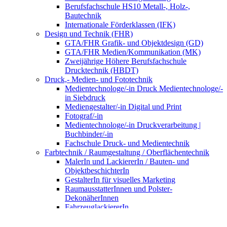
Berufsfachschule HS10 Metall-, Holz-,
Bautechnik
Internationale Förderklassen (IFK)
Design und Technik (FHR)
GTA/FHR Grafik- und Objektdesign (GD)
GTA/FHR Medien/Kommunikation (MK)
Zweijährige Höhere Berufsfachschule
Drucktechnik (HBDT)
Druck,- Medien- und Fototechnik
Medientechnologe/-in Druck Medientechnologe/-
in Siebdruck
Mediengestalter/-in Digital und Print
Fotograf/-in
Medientechnologe/-in Druckverarbeitung |
Buchbinder/-in
Fachschule Druck- und Medientechnik
Farbtechnik / Raumgestaltung / Oberflächentechnik
MalerIn und LackiererIn / Bauten- und
ObjektbeschichterIn
GestalterIn für visuelles Marketing
RaumausstatterInnen und Polster-
DekonäherInnen
FahrzeuglackiererIn
VerfahrensmechanikerIn für
Beschichtungstechnik