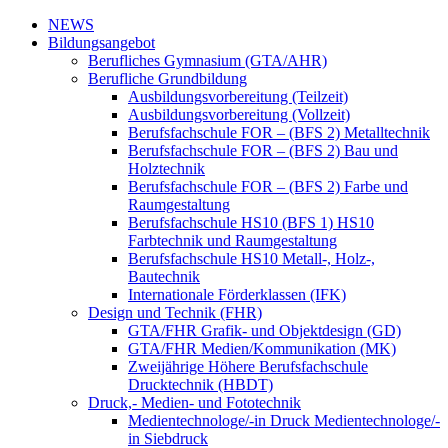
NEWS
Bildungsangebot
Berufliches Gymnasium (GTA/AHR)
Berufliche Grundbildung
Ausbildungsvorbereitung (Teilzeit)
Ausbildungsvorbereitung (Vollzeit)
Berufsfachschule FOR – (BFS 2) Metalltechnik
Berufsfachschule FOR – (BFS 2) Bau und
Holztechnik
Berufsfachschule FOR – (BFS 2) Farbe und
Raumgestaltung
Berufsfachschule HS10 (BFS 1) HS10
Farbtechnik und Raumgestaltung
Berufsfachschule HS10 Metall-, Holz-,
Bautechnik
Internationale Förderklassen (IFK)
Design und Technik (FHR)
GTA/FHR Grafik- und Objektdesign (GD)
GTA/FHR Medien/Kommunikation (MK)
Zweijährige Höhere Berufsfachschule
Drucktechnik (HBDT)
Druck,- Medien- und Fototechnik
Medientechnologe/-in Druck Medientechnologe/-
in Siebdruck