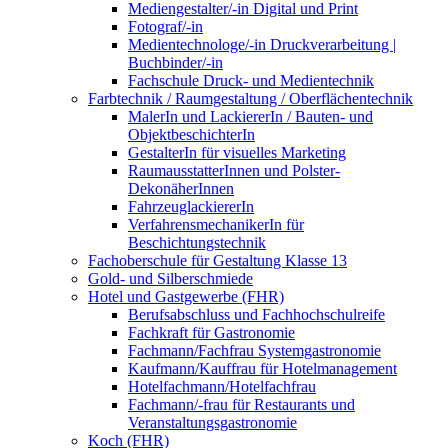
Mediengestalter/-in Digital und Print
Fotograf/-in
Medientechnologe/-in Druckverarbeitung |
Buchbinder/-in
Fachschule Druck- und Medientechnik
Farbtechnik / Raumgestaltung / Oberflächentechnik
MalerIn und LackiererIn / Bauten- und
ObjektbeschichterIn
GestalterIn für visuelles Marketing
RaumausstatterInnen und Polster-
DekonäherInnen
FahrzeuglackiererIn
VerfahrensmechanikerIn für
Beschichtungstechnik
Fachoberschule für Gestaltung Klasse 13
Gold- und Silberschmiede
Hotel und Gastgewerbe (FHR)
Berufsabschluss und Fachhochschulreife
Fachkraft für Gastronomie
Fachmann/Fachfrau Systemgastronomie
Kaufmann/Kauffrau für Hotelmanagement
Hotelfachmann/Hotelfachfrau
Fachmann/-frau für Restaurants und
Veranstaltungsgastronomie
Koch (FHR)