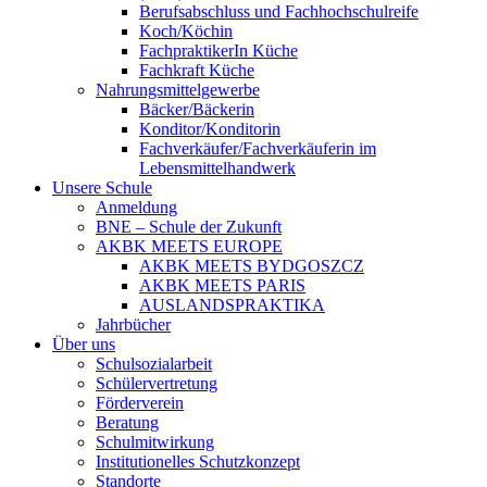
Berufsabschluss und Fachhochschulreife
Koch/Köchin
FachpraktikerIn Küche
Fachkraft Küche
Nahrungsmittelgewerbe
Bäcker/Bäckerin
Konditor/Konditorin
Fachverkäufer/Fachverkäuferin im
Lebensmittelhandwerk
Unsere Schule
Anmeldung
BNE – Schule der Zukunft
AKBK MEETS EUROPE
AKBK MEETS BYDGOSZCZ
AKBK MEETS PARIS
AUSLANDSPRAKTIKA
Jahrbücher
Über uns
Schulsozialarbeit
Schülervertretung
Förderverein
Beratung
Schulmitwirkung
Institutionelles Schutzkonzept
Standorte