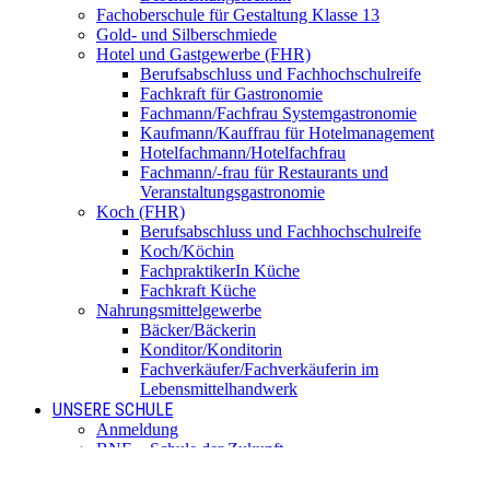
Fachoberschule für Gestaltung Klasse 13
Gold- und Silberschmiede
Hotel und Gastgewerbe (FHR)
Berufsabschluss und Fachhochschulreife
Fachkraft für Gastronomie
Fachmann/Fachfrau Systemgastronomie
Kaufmann/Kauffrau für Hotelmanagement
Hotelfachmann/Hotelfachfrau
Fachmann/-frau für Restaurants und
Veranstaltungsgastronomie
Koch (FHR)
Berufsabschluss und Fachhochschulreife
Koch/Köchin
FachpraktikerIn Küche
Fachkraft Küche
Nahrungsmittelgewerbe
Bäcker/Bäckerin
Konditor/Konditorin
Fachverkäufer/Fachverkäuferin im
Lebensmittelhandwerk
UNSERE SCHULE
Anmeldung
BNE – Schule der Zukunft
AKBK MEETS EUROPE
AKBK MEETS BYDGOSZCZ