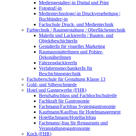
Mediengestalter/-in Digital und Print
Fotograf/-in
Medientechnologe/-in Druckverarbeitung |
Buchbinder/-in
Fachschule Druck- und Medientechnik
Farbtechnik / Raumgestaltung / Oberflächentechnik
MalerIn und LackiererIn / Bauten- und
ObjektbeschichterIn
GestalterIn für visuelles Marketing
RaumausstatterInnen und Polster-
DekonäherInnen
FahrzeuglackiererIn
VerfahrensmechanikerIn für
Beschichtungstechnik
Fachoberschule für Gestaltung Klasse 13
Gold- und Silberschmiede
Hotel und Gastgewerbe (FHR)
Berufsabschluss und Fachhochschulreife
Fachkraft für Gastronomie
Fachmann/Fachfrau Systemgastronomie
Kaufmann/Kauffrau für Hotelmanagement
Hotelfachmann/Hotelfachfrau
Fachmann/-frau für Restaurants und
Veranstaltungsgastronomie
Koch (FHR)