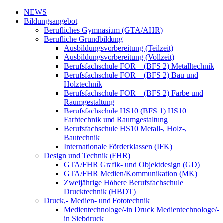
NEWS
Bildungsangebot
Berufliches Gymnasium (GTA/AHR)
Berufliche Grundbildung
Ausbildungsvorbereitung (Teilzeit)
Ausbildungsvorbereitung (Vollzeit)
Berufsfachschule FOR – (BFS 2) Metalltechnik
Berufsfachschule FOR – (BFS 2) Bau und
Holztechnik
Berufsfachschule FOR – (BFS 2) Farbe und
Raumgestaltung
Berufsfachschule HS10 (BFS 1) HS10
Farbtechnik und Raumgestaltung
Berufsfachschule HS10 Metall-, Holz-,
Bautechnik
Internationale Förderklassen (IFK)
Design und Technik (FHR)
GTA/FHR Grafik- und Objektdesign (GD)
GTA/FHR Medien/Kommunikation (MK)
Zweijährige Höhere Berufsfachschule
Drucktechnik (HBDT)
Druck,- Medien- und Fototechnik
Medientechnologe/-in Druck Medientechnologe/-
in Siebdruck