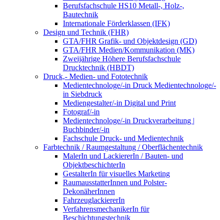
Berufsfachschule HS10 Metall-, Holz-,
Bautechnik
Internationale Förderklassen (IFK)
Design und Technik (FHR)
GTA/FHR Grafik- und Objektdesign (GD)
GTA/FHR Medien/Kommunikation (MK)
Zweijährige Höhere Berufsfachschule
Drucktechnik (HBDT)
Druck,- Medien- und Fototechnik
Medientechnologe/-in Druck Medientechnologe/-
in Siebdruck
Mediengestalter/-in Digital und Print
Fotograf/-in
Medientechnologe/-in Druckverarbeitung |
Buchbinder/-in
Fachschule Druck- und Medientechnik
Farbtechnik / Raumgestaltung / Oberflächentechnik
MalerIn und LackiererIn / Bauten- und
ObjektbeschichterIn
GestalterIn für visuelles Marketing
RaumausstatterInnen und Polster-
DekonäherInnen
FahrzeuglackiererIn
VerfahrensmechanikerIn für
Beschichtungstechnik