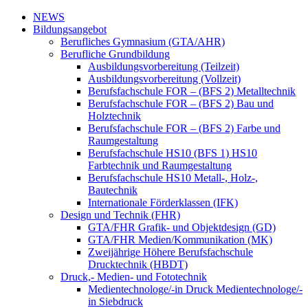
NEWS
Bildungsangebot
Berufliches Gymnasium (GTA/AHR)
Berufliche Grundbildung
Ausbildungsvorbereitung (Teilzeit)
Ausbildungsvorbereitung (Vollzeit)
Berufsfachschule FOR – (BFS 2) Metalltechnik
Berufsfachschule FOR – (BFS 2) Bau und
Holztechnik
Berufsfachschule FOR – (BFS 2) Farbe und
Raumgestaltung
Berufsfachschule HS10 (BFS 1) HS10
Farbtechnik und Raumgestaltung
Berufsfachschule HS10 Metall-, Holz-,
Bautechnik
Internationale Förderklassen (IFK)
Design und Technik (FHR)
GTA/FHR Grafik- und Objektdesign (GD)
GTA/FHR Medien/Kommunikation (MK)
Zweijährige Höhere Berufsfachschule
Drucktechnik (HBDT)
Druck,- Medien- und Fototechnik
Medientechnologe/-in Druck Medientechnologe/-
in Siebdruck