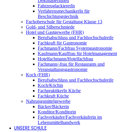
DekonäherInnen
FahrzeuglackiererIn
VerfahrensmechanikerIn für
Beschichtungstechnik
Fachoberschule für Gestaltung Klasse 13
Gold- und Silberschmiede
Hotel und Gastgewerbe (FHR)
Berufsabschluss und Fachhochschulreife
Fachkraft für Gastronomie
Fachmann/Fachfrau Systemgastronomie
Kaufmann/Kauffrau für Hotelmanagement
Hotelfachmann/Hotelfachfrau
Fachmann/-frau für Restaurants und
Veranstaltungsgastronomie
Koch (FHR)
Berufsabschluss und Fachhochschulreife
Koch/Köchin
FachpraktikerIn Küche
Fachkraft Küche
Nahrungsmittelgewerbe
Bäcker/Bäckerin
Konditor/Konditorin
Fachverkäufer/Fachverkäuferin im
Lebensmittelhandwerk
UNSERE SCHULE