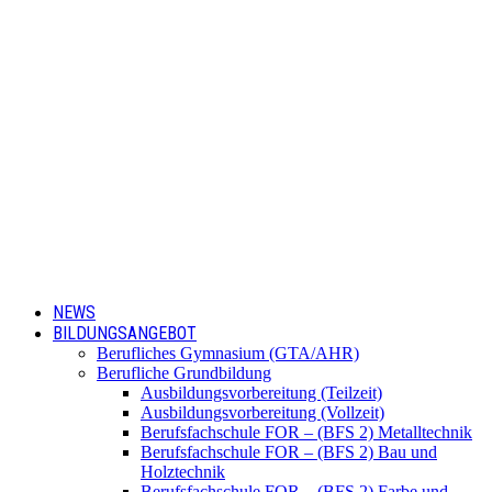
NEWS
BILDUNGSANGEBOT
Berufliches Gymnasium (GTA/AHR)
Berufliche Grundbildung
Ausbildungsvorbereitung (Teilzeit)
Ausbildungsvorbereitung (Vollzeit)
Berufsfachschule FOR – (BFS 2) Metalltechnik
Berufsfachschule FOR – (BFS 2) Bau und
Holztechnik
Berufsfachschule FOR – (BFS 2) Farbe und