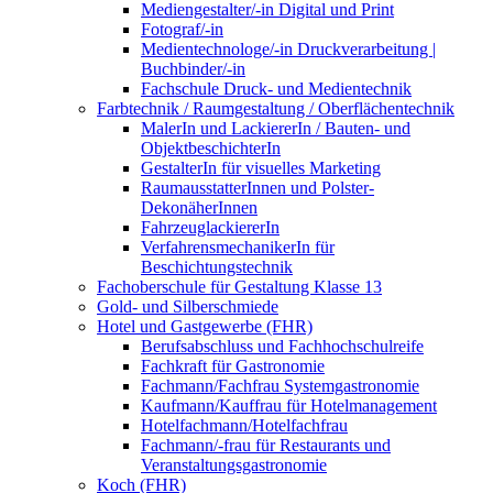
Mediengestalter/-in Digital und Print
Fotograf/-in
Medientechnologe/-in Druckverarbeitung |
Buchbinder/-in
Fachschule Druck- und Medientechnik
Farbtechnik / Raumgestaltung / Oberflächentechnik
MalerIn und LackiererIn / Bauten- und
ObjektbeschichterIn
GestalterIn für visuelles Marketing
RaumausstatterInnen und Polster-
DekonäherInnen
FahrzeuglackiererIn
VerfahrensmechanikerIn für
Beschichtungstechnik
Fachoberschule für Gestaltung Klasse 13
Gold- und Silberschmiede
Hotel und Gastgewerbe (FHR)
Berufsabschluss und Fachhochschulreife
Fachkraft für Gastronomie
Fachmann/Fachfrau Systemgastronomie
Kaufmann/Kauffrau für Hotelmanagement
Hotelfachmann/Hotelfachfrau
Fachmann/-frau für Restaurants und
Veranstaltungsgastronomie
Koch (FHR)