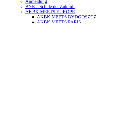
Anmeldung
BNE – Schule der Zukunft
AKBK MEETS EUROPE
AKBK MEETS BYDGOSZCZ
AKBK MEETS PARIS
AUSLANDSPRAKTIKA
Jahrbücher
ÜBER UNS
Schulsozialarbeit
Schülervertretung
Förderverein
Beratung
Schulmitwirkung
Institutionelles Schutzkonzept
Standorte
SERVICE
Digitale Dienste
Unterrichtszeiten
Termine
Blockzeiten
Fahrtkosten
Anfahrt per Bus
KONTAKT