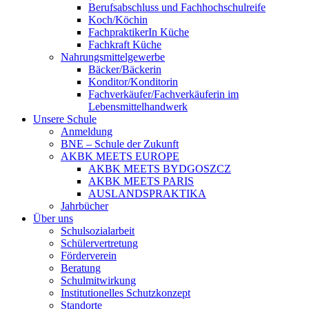
Berufsabschluss und Fachhochschulreife
Koch/Köchin
FachpraktikerIn Küche
Fachkraft Küche
Nahrungsmittelgewerbe
Bäcker/Bäckerin
Konditor/Konditorin
Fachverkäufer/Fachverkäuferin im
Lebensmittelhandwerk
Unsere Schule
Anmeldung
BNE – Schule der Zukunft
AKBK MEETS EUROPE
AKBK MEETS BYDGOSZCZ
AKBK MEETS PARIS
AUSLANDSPRAKTIKA
Jahrbücher
Über uns
Schulsozialarbeit
Schülervertretung
Förderverein
Beratung
Schulmitwirkung
Institutionelles Schutzkonzept
Standorte