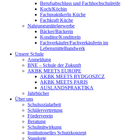
Berufsabschluss und Fachhochschulreife
Koch/Köchin
FachpraktikerIn Küche
Fachkraft Küche
Nahrungsmittelgewerbe
Bäcker/Bäckerin
Konditor/Konditorin
Fachverkäufer/Fachverkäuferin im
Lebensmittelhandwerk
Unsere Schule
Anmeldung
BNE – Schule der Zukunft
AKBK MEETS EUROPE
AKBK MEETS BYDGOSZCZ
AKBK MEETS PARIS
AUSLANDSPRAKTIKA
Jahrbücher
Über uns
Schulsozialarbeit
Schülervertretung
Förderverein
Beratung
Schulmitwirkung
Institutionelles Schutzkonzept
Standorte