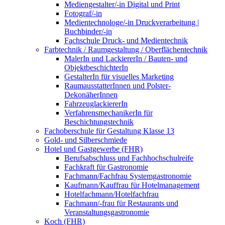
Mediengestalter/-in Digital und Print
Fotograf/-in
Medientechnologe/-in Druckverarbeitung |
Buchbinder/-in
Fachschule Druck- und Medientechnik
Farbtechnik / Raumgestaltung / Oberflächentechnik
MalerIn und LackiererIn / Bauten- und
ObjektbeschichterIn
GestalterIn für visuelles Marketing
RaumausstatterInnen und Polster-
DekonäherInnen
FahrzeuglackiererIn
VerfahrensmechanikerIn für
Beschichtungstechnik
Fachoberschule für Gestaltung Klasse 13
Gold- und Silberschmiede
Hotel und Gastgewerbe (FHR)
Berufsabschluss und Fachhochschulreife
Fachkraft für Gastronomie
Fachmann/Fachfrau Systemgastronomie
Kaufmann/Kauffrau für Hotelmanagement
Hotelfachmann/Hotelfachfrau
Fachmann/-frau für Restaurants und
Veranstaltungsgastronomie
Koch (FHR)