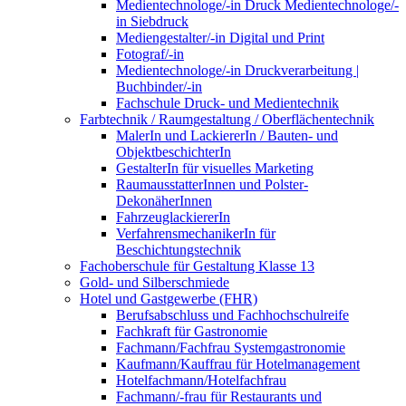
Medientechnologe/-in Druck Medientechnologe/-
in Siebdruck
Mediengestalter/-in Digital und Print
Fotograf/-in
Medientechnologe/-in Druckverarbeitung |
Buchbinder/-in
Fachschule Druck- und Medientechnik
Farbtechnik / Raumgestaltung / Oberflächentechnik
MalerIn und LackiererIn / Bauten- und
ObjektbeschichterIn
GestalterIn für visuelles Marketing
RaumausstatterInnen und Polster-
DekonäherInnen
FahrzeuglackiererIn
VerfahrensmechanikerIn für
Beschichtungstechnik
Fachoberschule für Gestaltung Klasse 13
Gold- und Silberschmiede
Hotel und Gastgewerbe (FHR)
Berufsabschluss und Fachhochschulreife
Fachkraft für Gastronomie
Fachmann/Fachfrau Systemgastronomie
Kaufmann/Kauffrau für Hotelmanagement
Hotelfachmann/Hotelfachfrau
Fachmann/-frau für Restaurants und