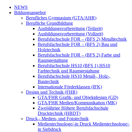
NEWS
Bildungsangebot
Berufliches Gymnasium (GTA/AHR)
Berufliche Grundbildung
Ausbildungsvorbereitung (Teilzeit)
Ausbildungsvorbereitung (Vollzeit)
Berufsfachschule FOR – (BFS 2) Metalltechnik
Berufsfachschule FOR – (BFS 2) Bau und
Holztechnik
Berufsfachschule FOR – (BFS 2) Farbe und
Raumgestaltung
Berufsfachschule HS10 (BFS 1) HS10
Farbtechnik und Raumgestaltung
Berufsfachschule HS10 Metall-, Holz-,
Bautechnik
Internationale Förderklassen (IFK)
Design und Technik (FHR)
GTA/FHR Grafik- und Objektdesign (GD)
GTA/FHR Medien/Kommunikation (MK)
Zweijährige Höhere Berufsfachschule
Drucktechnik (HBDT)
Druck,- Medien- und Fototechnik
Medientechnologe/-in Druck Medientechnologe/-
in Siebdruck