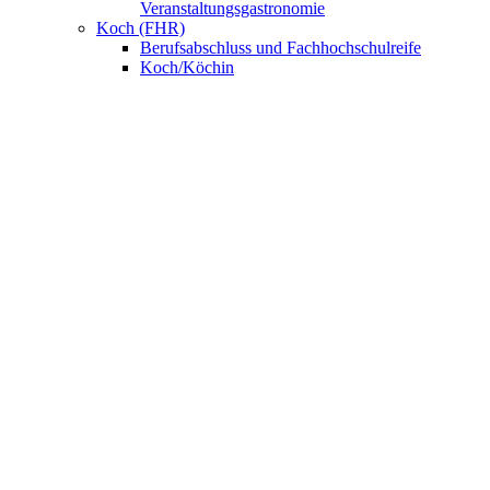
Veranstaltungsgastronomie
Koch (FHR)
Berufsabschluss und Fachhochschulreife
Koch/Köchin
FachpraktikerIn Küche
Fachkraft Küche
Nahrungsmittelgewerbe
Bäcker/Bäckerin
Konditor/Konditorin
Fachverkäufer/Fachverkäuferin im
Lebensmittelhandwerk
UNSERE SCHULE
Anmeldung
BNE – Schule der Zukunft
AKBK MEETS EUROPE
AKBK MEETS BYDGOSZCZ
AKBK MEETS PARIS
AUSLANDSPRAKTIKA
Jahrbücher
ÜBER UNS
Schulsozialarbeit
Schülervertretung
Förderverein
Beratung
Schulmitwirkung