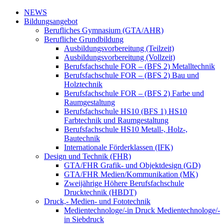
NEWS
Bildungsangebot
Berufliches Gymnasium (GTA/AHR)
Berufliche Grundbildung
Ausbildungsvorbereitung (Teilzeit)
Ausbildungsvorbereitung (Vollzeit)
Berufsfachschule FOR – (BFS 2) Metalltechnik
Berufsfachschule FOR – (BFS 2) Bau und
Holztechnik
Berufsfachschule FOR – (BFS 2) Farbe und
Raumgestaltung
Berufsfachschule HS10 (BFS 1) HS10
Farbtechnik und Raumgestaltung
Berufsfachschule HS10 Metall-, Holz-,
Bautechnik
Internationale Förderklassen (IFK)
Design und Technik (FHR)
GTA/FHR Grafik- und Objektdesign (GD)
GTA/FHR Medien/Kommunikation (MK)
Zweijährige Höhere Berufsfachschule
Drucktechnik (HBDT)
Druck,- Medien- und Fototechnik
Medientechnologe/-in Druck Medientechnologe/-
in Siebdruck