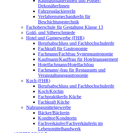
RaumausstatterInnen und Polster-
DekonäherInnen
FahrzeuglackiererIn
VerfahrensmechanikerIn für
Beschichtungstechnik
Fachoberschule für Gestaltung Klasse 13
Gold- und Silberschmiede
Hotel und Gastgewerbe (FHR)
Berufsabschluss und Fachhochschulreife
Fachkraft für Gastronomie
Fachmann/Fachfrau Systemgastronomie
Kaufmann/Kauffrau für Hotelmanagement
Hotelfachmann/Hotelfachfrau
Fachmann/-frau für Restaurants und
Veranstaltungsgastronomie
Koch (FHR)
Berufsabschluss und Fachhochschulreife
Koch/Köchin
FachpraktikerIn Küche
Fachkraft Küche
Nahrungsmittelgewerbe
Bäcker/Bäckerin
Konditor/Konditorin
Fachverkäufer/Fachverkäuferin im
Lebensmittelhandwerk