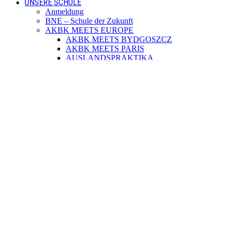
UNSERE SCHULE
Anmeldung
BNE – Schule der Zukunft
AKBK MEETS EUROPE
AKBK MEETS BYDGOSZCZ
AKBK MEETS PARIS
AUSLANDSPRAKTIKA
Jahrbücher
ÜBER UNS
Schulsozialarbeit
Schülervertretung
Förderverein
Beratung
Schulmitwirkung
Institutionelles Schutzkonzept
Standorte
SERVICE
Digitale Dienste
Unterrichtszeiten
Termine
Blockzeiten
Fahrtkosten
Anfahrt per Bus
KONTAKT