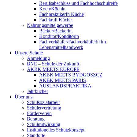
Berufsabschluss und Fachhochschulreife
Koch/Köchin
FachpraktikerIn Küche
Fachkraft Küche
Nahrungsmittelgewerbe
Bäcker/Bäckerin
Konditor/Konditorin
Fachverkäufer/Fachverkäuferin im
Lebensmittelhandwerk
Unsere Schule
Anmeldung
BNE – Schule der Zukunft
AKBK MEETS EUROPE
AKBK MEETS BYDGOSZCZ
AKBK MEETS PARIS
AUSLANDSPRAKTIKA
Jahrbücher
Über uns
Schulsozialarbeit
Schülervertretung
Förderverein
Beratung
Schulmitwirkung
Institutionelles Schutzkonzept
Standorte