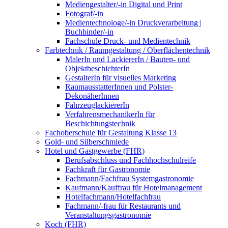
Mediengestalter/-in Digital und Print
Fotograf/-in
Medientechnologe/-in Druckverarbeitung |
Buchbinder/-in
Fachschule Druck- und Medientechnik
Farbtechnik / Raumgestaltung / Oberflächentechnik
MalerIn und LackiererIn / Bauten- und
ObjektbeschichterIn
GestalterIn für visuelles Marketing
RaumausstatterInnen und Polster-
DekonäherInnen
FahrzeuglackiererIn
VerfahrensmechanikerIn für
Beschichtungstechnik
Fachoberschule für Gestaltung Klasse 13
Gold- und Silberschmiede
Hotel und Gastgewerbe (FHR)
Berufsabschluss und Fachhochschulreife
Fachkraft für Gastronomie
Fachmann/Fachfrau Systemgastronomie
Kaufmann/Kauffrau für Hotelmanagement
Hotelfachmann/Hotelfachfrau
Fachmann/-frau für Restaurants und
Veranstaltungsgastronomie
Koch (FHR)