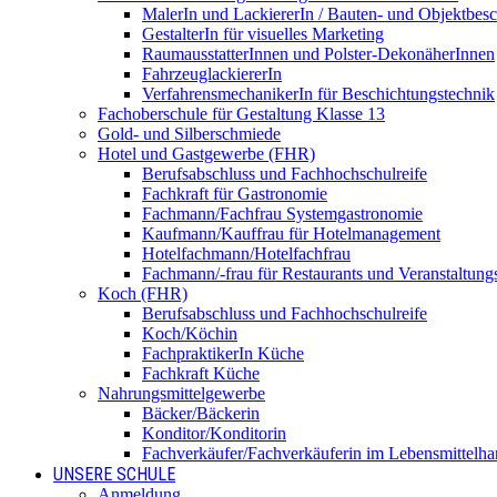
MalerIn und LackiererIn / Bauten- und Objektbesc
GestalterIn für visuelles Marketing
RaumausstatterInnen und Polster-DekonäherInnen
FahrzeuglackiererIn
VerfahrensmechanikerIn für Beschichtungstechnik
Fachoberschule für Gestaltung Klasse 13
Gold- und Silberschmiede
Hotel und Gastgewerbe (FHR)
Berufsabschluss und Fachhochschulreife
Fachkraft für Gastronomie
Fachmann/Fachfrau Systemgastronomie
Kaufmann/Kauffrau für Hotelmanagement
Hotelfachmann/Hotelfachfrau
Fachmann/-frau für Restaurants und Veranstaltung
Koch (FHR)
Berufsabschluss und Fachhochschulreife
Koch/Köchin
FachpraktikerIn Küche
Fachkraft Küche
Nahrungsmittelgewerbe
Bäcker/Bäckerin
Konditor/Konditorin
Fachverkäufer/Fachverkäuferin im Lebensmittelh
UNSERE SCHULE
Anmeldung