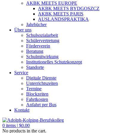
AKBK MEETS EUROPE
AKBK MEETS BYDGOSZCZ
AKBK MEETS PARIS
AUSLANDSPRAKTIKA
Jahrbücher
Über uns
Schulsozialarbeit
Schülervertretung
Förderverein
Beratung
Schulmitwirkung
Institutionelles Schutzkonzept
Standorte
Service
Digitale Dienste
Unterrichtszeiten
Termine
Blockzeiten
Fahrtkosten
Anfahrt per Bus
Kontakt
0
items |
$
0.00
No products in the cart.