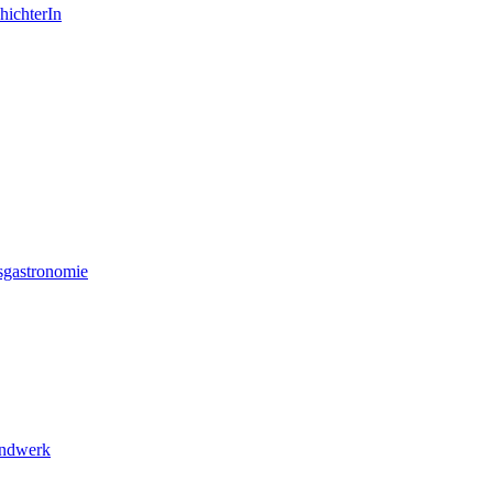
hichterIn
sgastronomie
andwerk