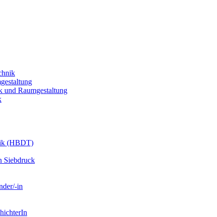
chnik
gestaltung
k und Raumgestaltung
k
nik (HBDT)
n Siebdruck
nder/-in
hichterIn