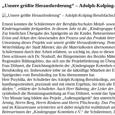
„Unsere größte Herausforderung“ – Adolph-Kolping-
Erneut konnten die Schüler
innen der Berufsfachschulen Metall- sowi
Kindertagesstätte fertigstellen. In diesem Jahr ist die „Kindergrup
Zur feierlichen Übergabe des Spielgeräts an die Kinder, Betreuer
inne
Erion und Arkan den Anwesenden den Prozess und das Produkt ihrer
Umsetzung dieses Projekts war unsere größte Herausforderung. Trotzd
Weiterbildung der Stadt Münster, das die Materialkosten übernommen 
Schüler
innen durch ihre Arbeit erfahren, so wichtig ist, dass er diese
Dem schlossen sich Dr. Nonhoff, der Bürgermeister des Bezirks Mitt
Regionalen Bildungsbüro, das sich um die Projektförderung im Über
Frau Döhnert, die Einrichtungsleiterin der „Kindergruppe Kotenbeis 
Berufskolleg sei. Insbesondere lobte sie die tatkräftige Mitarbeit d
Spielgerätes vom Berufskolleg zur Kita übernommen hat.
Herr Przybilla, der Schulleiter des Adolph-Kolping-Berufskollegs, zeig
handlungsorientiert, praxisnah und mit einem Ergebnis, bei dem alle B
dürfen.“, erklärte der Schulleiter. Auch Herr Bühning, der Leiter de
symbolisch die Benutzungsanleitung an Frau Döhnert, womit das Spielg
Vier Monate lang bildete das Projekt „Außenspielgerät“ den unterric
Arning, Herrn Berg, Herrn Röskens und Herrn Plischewsky. Das Proje
und im Klassenraum orientierten sich dabei möglichst realitätsnah a
Betreuer
innen der „Kindergruppe Kotenbeis e.V.“ die Schüler
innen, 