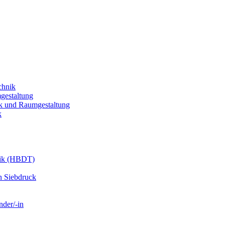
chnik
gestaltung
k und Raumgestaltung
k
nik (HBDT)
n Siebdruck
nder/-in