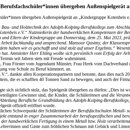
Berufsfachschüler*innen übergeben Außenspielgerät a
e Bau- und Holztechnik des Adolph-Kolping-Berufskollegs zum Abschluss
pe Kotenbeis e.V.“ Nutznießerin der handwerklichen Kompetenzen der Be
n und Eltern der Kindergruppe am Donnerstag, dem 25. Mai 2023, präs
 Arbeit fachkundig und ansprechend. Mansoor Qasimy, der Klassenspr
em haben wir es geschafft und sind stolz auf unser Ergebnis.“ Wesentl
hat. Amtsleiter Herr Ehling wollte sich persönlich vom Erfolg der Arb
n Termin seit Jahren stets mit Freude wahrnimmt.
e, Frau Förster vom Jugendamt Münster, Frau Heek vom Dachverband der
gang von Schule zu Beruf kümmert, an.
e.V.“, dankte allen Kooperationspartnern und betonte, dass dies nach 
er Eltern, die es schafften 40 Tonnen Sand zu bewegen, und auch der Fi
te sich sichtlich stolz, das Spielgerät übergeben zu dürfen: „Dies ist w
eteiligten Gewinner sind, die Kinder, die Schüler
innen und die Verantw
r Abteilung Berufliche Grundbildung des Adolph-Kolping-Berufskollegs,
erät offiziell eröffnet wurde.
htlichen Schwerpunkt der Schüler
innen der Berufsfachschulen Metall- s
kt entstand in enger Zusammenarbeit der berufsspezifischen und beruf
n der handwerklichen Fertigung in einem Metall bzw. Holz verarbeiten
Lehrer
innen und Gäste zum fröhlichen Schmaus mit Gebäck und Limonad