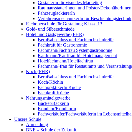
GestalterIn für visuelles Marketing
RaumausstatterInnen und Polster-DekonäherInnen
FahrzeuglackiererIn
VerfahrensmechanikerIn für Beschichtungstechnik
Fachoberschule für Gestaltung Klasse 13
Gold- und Silberschmiede
Hotel und Gastgewerbe (FHR)
Berufsabschluss und Fachhochschulreife
Fachkraft für Gastronomie
Fachmann/Fachfrau Systemgastronomie
Kaufmann/Kauffrau für Hotelmanagement
Hotelfachmann/Hotelfachfrau
Fachmann/-frau für Restaurants und Veranstaltung
Koch (FHR)
Berufsabschluss und Fachhochschulreife
Koch/Köchin
FachpraktikerIn Küche
Fachkraft Küche
Nahrungsmittelgewerbe
Bäcker/Bäckerin
Konditor/Konditorin
Fachverkäufer/Fachverkäuferin im Lebensmittelh
Unsere Schule
Anmeldung
BNE – Schule der Zukunft