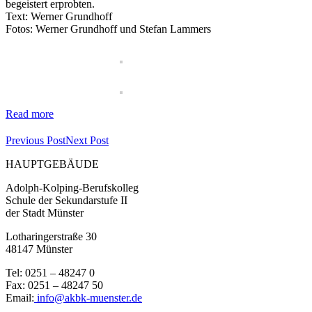
begeistert erprobten.
Text: Werner Grundhoff
Fotos: Werner Grundhoff und Stefan Lammers
Read more
Previous Post
Next Post
HAUPTGEBÄUDE
Adolph-Kolping-Berufskolleg
Schule der Sekundarstufe II
der Stadt Münster
Lotharingerstraße 30
48147 Münster
Tel: 0251 – 48247 0
Fax: 0251 – 48247 50
Email:
info@akbk-muenster.de