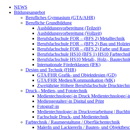
NEWS
Bildungsangebot
Berufliches Gymnasium (GTA/AHR)
Berufliche Grundbildung
Ausbildungsvorbereitung (Teilzeit)
Ausbildungsvorbereitung (Vollzeit)
Berufsfachschule FOR – (BFS 2) Metalltechnik
Berufsfachschule FOR – (BFS 2) Bau und Holzte
Berufsfachschule FOR – (BFS 2) Farbe und Raum
Berufsfachschule HS10 (BFS 1) HS10 Farbtechni
Berufsfachschule HS10 Metall-, Holz-, Bautechni
Internationale Förderklassen (IFK)
Design und Technik (FHR)
GTA/FHR Grafik- und Objektdesign (GD)
GTA/FHR Medien/Kommunikation (MK)
Zweijährige Höhere Berufsfachschule Drucktech
Druck,- Medien- und Fototechnik
Medientechnologe/-in Druck Medientechnologe/-i
Mediengestalter/-in Digital und Print
Fotograf/-in
Medientechnologe/-in Druckverarbeitung | Buchbi
Fachschule Druck- und Medientechnik
Farbtechnik / Raumgestaltung / Oberflächentechnik
MalerIn und LackiererIn / Bauten- und Objektbesc