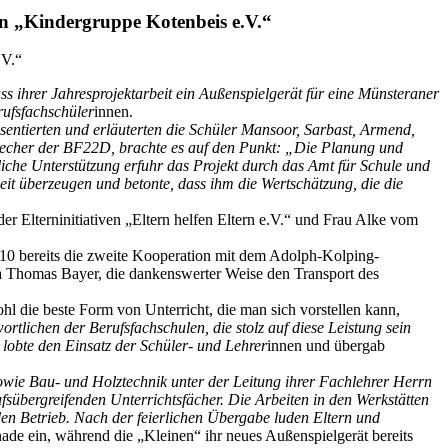
n „Kindergruppe Kotenbeis e.V.“
 ihrer Jahresprojektarbeit ein Außenspielgerät für eine Münsteraner
rufsfachschüler
innen.
entierten und erläuterten die Schüler Mansoor, Sarbast, Armend,
echer der BF22D, brachte es auf den Punkt: „Die Planung und
iche Unterstützung erfuhr das Projekt durch das Amt für Schule und
eit überzeugen und betonte, dass ihm die Wertschätzung, die die
 Elterninitiativen „Eltern helfen Eltern e.V.“ und Frau Alke vom
2010 bereits die zweite Kooperation mit dem Adolph-Kolping-
rma Thomas Bayer, die dankenswerter Weise den Transport des
ohl die beste Form von Unterricht, die man sich vorstellen kann,
ortlichen der Berufsfachschulen, die stolz auf diese Leistung sein
 lobte den Einsatz der Schüler- und Lehrer
innen und übergab
owie Bau- und Holztechnik unter der Leitung ihrer Fachlehrer Herrn
sübergreifenden Unterrichtsfächer. Die Arbeiten in den Werkstätten
den Betrieb. Nach der feierlichen Übergabe luden Eltern und
e ein, während die „Kleinen“ ihr neues Außenspielgerät bereits