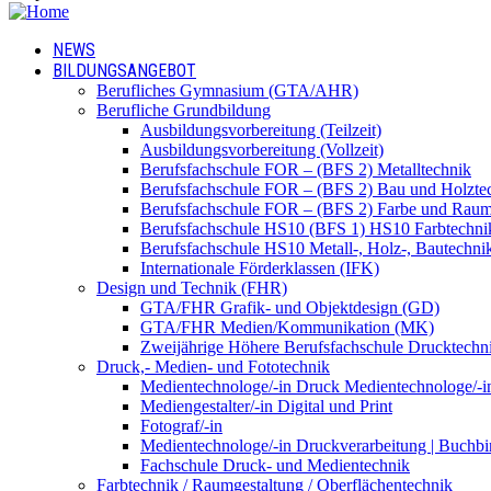
NEWS
BILDUNGSANGEBOT
Berufliches Gymnasium (GTA/AHR)
Berufliche Grundbildung
Ausbildungsvorbereitung (Teilzeit)
Ausbildungsvorbereitung (Vollzeit)
Berufsfachschule FOR – (BFS 2) Metalltechnik
Berufsfachschule FOR – (BFS 2) Bau und Holzte
Berufsfachschule FOR – (BFS 2) Farbe und Raum
Berufsfachschule HS10 (BFS 1) HS10 Farbtechni
Berufsfachschule HS10 Metall-, Holz-, Bautechni
Internationale Förderklassen (IFK)
Design und Technik (FHR)
GTA/FHR Grafik- und Objektdesign (GD)
GTA/FHR Medien/Kommunikation (MK)
Zweijährige Höhere Berufsfachschule Drucktech
Druck,- Medien- und Fototechnik
Medientechnologe/-in Druck Medientechnologe/-i
Mediengestalter/-in Digital und Print
Fotograf/-in
Medientechnologe/-in Druckverarbeitung | Buchbi
Fachschule Druck- und Medientechnik
Farbtechnik / Raumgestaltung / Oberflächentechnik