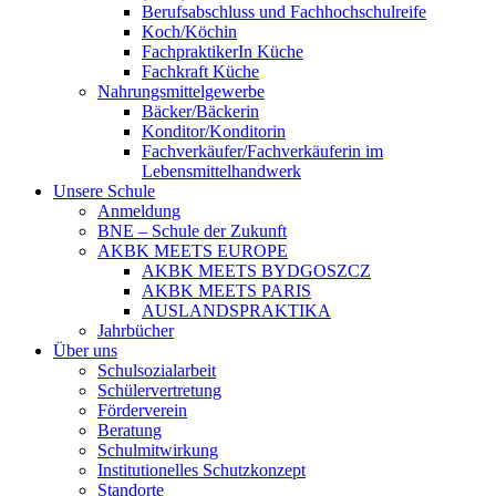
Berufsabschluss und Fachhochschulreife
Koch/Köchin
FachpraktikerIn Küche
Fachkraft Küche
Nahrungsmittelgewerbe
Bäcker/Bäckerin
Konditor/Konditorin
Fachverkäufer/Fachverkäuferin im
Lebensmittelhandwerk
Unsere Schule
Anmeldung
BNE – Schule der Zukunft
AKBK MEETS EUROPE
AKBK MEETS BYDGOSZCZ
AKBK MEETS PARIS
AUSLANDSPRAKTIKA
Jahrbücher
Über uns
Schulsozialarbeit
Schülervertretung
Förderverein
Beratung
Schulmitwirkung
Institutionelles Schutzkonzept
Standorte