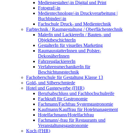
Mediengestalter/-in Digital und Print
Fotograf/-in
Medientechnologe/-in Druckverarbeitung |
Buchbinder/-in
Fachschule Druck- und Medientechnik
Farbtechnik / Raumgestaltung / Oberflächentechnik
MalerIn und LackiererIn / Bauten- und
ObjektbeschichterIn
GestalterIn für visuelles Marketing
RaumausstatterInnen und Polster-
DekonäherInnen
FahrzeuglackiererIn
VerfahrensmechanikerIn für
Beschichtungstechnik
Fachoberschule für Gestaltung Klasse 13
Gold- und Silberschmiede
Hotel und Gastgewerbe (FHR)
Berufsabschluss und Fachhochschulreife
Fachkraft für Gastronomie
Fachmann/Fachfrau Systemgastronomie
Kaufmann/Kauffrau für Hotelmanagement
Hotelfachmann/Hotelfachfrau
Fachmann/-frau für Restaurants und
Veranstaltungsgastronomie
Koch (FHR)