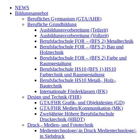
NEWS
Bildungsangebot
Berufliches Gymnasium (GTA/AHR)
Berufliche Grundbildung
Ausbildungsvorbereitung (Teilzeit)
Ausbildungsvorbereitung (Vollzeit)
Berufsfachschule FOR – (BFS 2) Metalltechnik
Berufsfachschule FOR – (BFS 2) Bau und
Holztechnik
Berufsfachschule FOR – (BFS 2) Farbe und
Raumgestaltung
Berufsfachschule HS10 (BFS 1) HS10
Farbtechnik und Raumgestaltung
Berufsfachschule HS10 Metall-, Holz-,
Bautechnik
Internationale Förderklassen (IFK)
Design und Technik (FHR)
GTA/FHR Grafik- und Objektdesign (GD)
GTA/FHR Medien/Kommunikation (MK)
Zweijährige Höhere Berufsfachschule
Drucktechnik (HBDT)
Druck,- Medien- und Fototechnik
Medientechnologe/-in Druck Medientechnologe/-
in Siebdruck