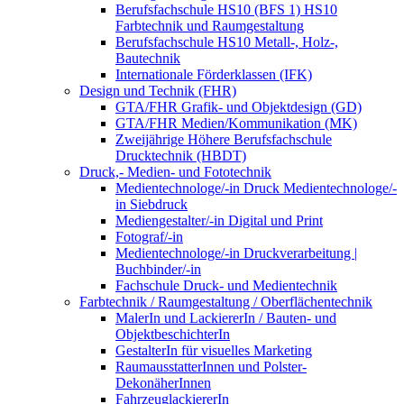
Berufsfachschule HS10 (BFS 1) HS10
Farbtechnik und Raumgestaltung
Berufsfachschule HS10 Metall-, Holz-,
Bautechnik
Internationale Förderklassen (IFK)
Design und Technik (FHR)
GTA/FHR Grafik- und Objektdesign (GD)
GTA/FHR Medien/Kommunikation (MK)
Zweijährige Höhere Berufsfachschule
Drucktechnik (HBDT)
Druck,- Medien- und Fototechnik
Medientechnologe/-in Druck Medientechnologe/-
in Siebdruck
Mediengestalter/-in Digital und Print
Fotograf/-in
Medientechnologe/-in Druckverarbeitung |
Buchbinder/-in
Fachschule Druck- und Medientechnik
Farbtechnik / Raumgestaltung / Oberflächentechnik
MalerIn und LackiererIn / Bauten- und
ObjektbeschichterIn
GestalterIn für visuelles Marketing
RaumausstatterInnen und Polster-
DekonäherInnen
FahrzeuglackiererIn