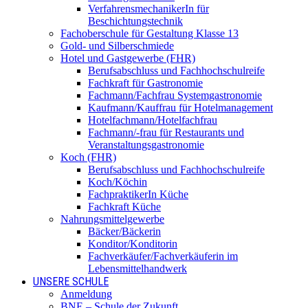
VerfahrensmechanikerIn für
Beschichtungstechnik
Fachoberschule für Gestaltung Klasse 13
Gold- und Silberschmiede
Hotel und Gastgewerbe (FHR)
Berufsabschluss und Fachhochschulreife
Fachkraft für Gastronomie
Fachmann/Fachfrau Systemgastronomie
Kaufmann/Kauffrau für Hotelmanagement
Hotelfachmann/Hotelfachfrau
Fachmann/-frau für Restaurants und
Veranstaltungsgastronomie
Koch (FHR)
Berufsabschluss und Fachhochschulreife
Koch/Köchin
FachpraktikerIn Küche
Fachkraft Küche
Nahrungsmittelgewerbe
Bäcker/Bäckerin
Konditor/Konditorin
Fachverkäufer/Fachverkäuferin im
Lebensmittelhandwerk
UNSERE SCHULE
Anmeldung
BNE – Schule der Zukunft