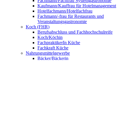
Fachmann/Fachfrau Systemgastronomie
Kaufmann/Kauffrau für Hotelmanagement
Hotelfachmann/Hotelfachfrau
Fachmann/-frau für Restaurants und
Veranstaltungsgastronomie
Koch (FHR)
Berufsabschluss und Fachhochschulreife
Koch/Köchin
FachpraktikerIn Küche
Fachkraft Küche
Nahrungsmittelgewerbe
Bäcker/Bäckerin
Konditor/Konditorin
Fachverkäufer/Fachverkäuferin im
Lebensmittelhandwerk
UNSERE SCHULE
Anmeldung
BNE – Schule der Zukunft
AKBK MEETS EUROPE
AKBK MEETS BYDGOSZCZ
AKBK MEETS PARIS
AUSLANDSPRAKTIKA
Jahrbücher
ÜBER UNS
Schulsozialarbeit