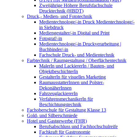
Zweijährige Höhere Berufsfachschule
Drucktechnik (HBDT)
Druck,- Medien- und Fototechnik
Medientechnologe/-in Druck Medientechnologe/-
in Siebdruck
Mediengestalter/-in Digital und Print
Fotograf/-in
Medientechnologe/-in Druckverarbeitung |
Buchbinder/-in
Fachschule Druck- und Medientechnik
Farbtechnik / Raumgestaltung / Oberflächentechnik
MalerIn und LackiererIn / Bauten- und
ObjektbeschichterIn
GestalterIn für visuelles Marketing
RaumausstatterInnen und Polster-
DekonäherInnen
FahrzeuglackiererIn
VerfahrensmechanikerIn für
Beschichtungstechnik
Fachoberschule für Gestaltung Klasse 13
Gold- und Silberschmiede
Hotel und Gastgewerbe (FHR)
Berufsabschluss und Fachhochschulreife
Fachkraft für Gastronomie