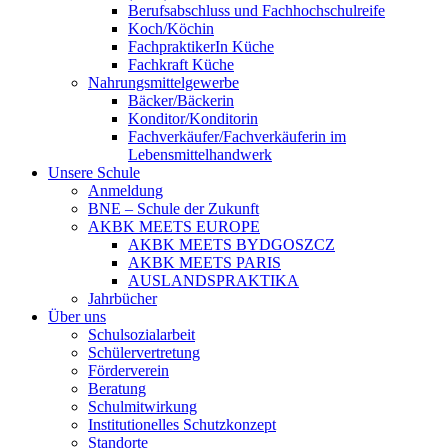
Berufsabschluss und Fachhochschulreife
Koch/Köchin
FachpraktikerIn Küche
Fachkraft Küche
Nahrungsmittelgewerbe
Bäcker/Bäckerin
Konditor/Konditorin
Fachverkäufer/Fachverkäuferin im
Lebensmittelhandwerk
Unsere Schule
Anmeldung
BNE – Schule der Zukunft
AKBK MEETS EUROPE
AKBK MEETS BYDGOSZCZ
AKBK MEETS PARIS
AUSLANDSPRAKTIKA
Jahrbücher
Über uns
Schulsozialarbeit
Schülervertretung
Förderverein
Beratung
Schulmitwirkung
Institutionelles Schutzkonzept
Standorte