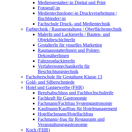
Mediengestalter/-in Digital und Print
Fotograf/-in
Medientechnologe/-in Druckverarbeitung |
Buchbinder/-in
Fachschule Druck- und Medientechnik
Farbtechnik / Raumgestaltung / Oberflächentechnik
MalerIn und LackiererIn / Bauten- und
ObjektbeschichterIn
GestalterIn für visuelles Marketing
RaumausstatterInnen und Polster-
DekonäherInnen
FahrzeuglackiererIn
VerfahrensmechanikerIn für
Beschichtungstechnik
Fachoberschule für Gestaltung Klasse 13
Gold- und Silberschmiede
Hotel und Gastgewerbe (FHR)
Berufsabschluss und Fachhochschulreife
Fachkraft für Gastronomie
Fachmann/Fachfrau Systemgastronomie
Kaufmann/Kauffrau für Hotelmanagement
Hotelfachmann/Hotelfachfrau
Fachmann/-frau für Restaurants und
Veranstaltungsgastronomie
Koch (FHR)