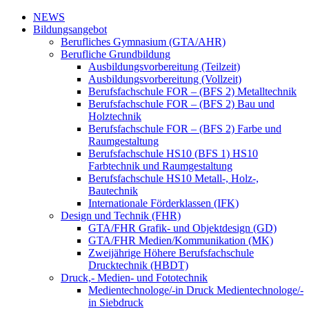
NEWS
Bildungsangebot
Berufliches Gymnasium (GTA/AHR)
Berufliche Grundbildung
Ausbildungsvorbereitung (Teilzeit)
Ausbildungsvorbereitung (Vollzeit)
Berufsfachschule FOR – (BFS 2) Metalltechnik
Berufsfachschule FOR – (BFS 2) Bau und
Holztechnik
Berufsfachschule FOR – (BFS 2) Farbe und
Raumgestaltung
Berufsfachschule HS10 (BFS 1) HS10
Farbtechnik und Raumgestaltung
Berufsfachschule HS10 Metall-, Holz-,
Bautechnik
Internationale Förderklassen (IFK)
Design und Technik (FHR)
GTA/FHR Grafik- und Objektdesign (GD)
GTA/FHR Medien/Kommunikation (MK)
Zweijährige Höhere Berufsfachschule
Drucktechnik (HBDT)
Druck,- Medien- und Fototechnik
Medientechnologe/-in Druck Medientechnologe/-
in Siebdruck