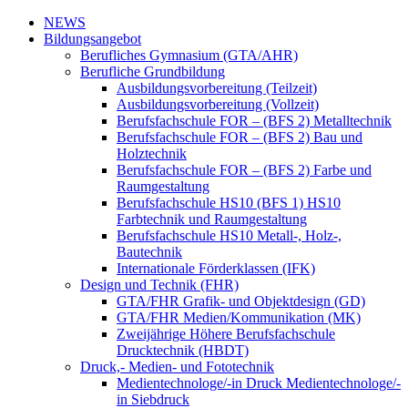
NEWS
Bildungsangebot
Berufliches Gymnasium (GTA/AHR)
Berufliche Grundbildung
Ausbildungsvorbereitung (Teilzeit)
Ausbildungsvorbereitung (Vollzeit)
Berufsfachschule FOR – (BFS 2) Metalltechnik
Berufsfachschule FOR – (BFS 2) Bau und
Holztechnik
Berufsfachschule FOR – (BFS 2) Farbe und
Raumgestaltung
Berufsfachschule HS10 (BFS 1) HS10
Farbtechnik und Raumgestaltung
Berufsfachschule HS10 Metall-, Holz-,
Bautechnik
Internationale Förderklassen (IFK)
Design und Technik (FHR)
GTA/FHR Grafik- und Objektdesign (GD)
GTA/FHR Medien/Kommunikation (MK)
Zweijährige Höhere Berufsfachschule
Drucktechnik (HBDT)
Druck,- Medien- und Fototechnik
Medientechnologe/-in Druck Medientechnologe/-
in Siebdruck