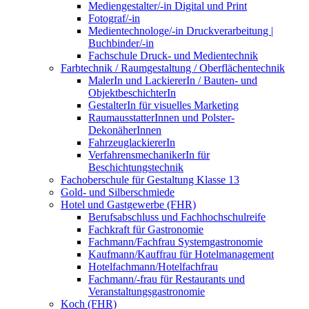
Mediengestalter/-in Digital und Print
Fotograf/-in
Medientechnologe/-in Druckverarbeitung |
Buchbinder/-in
Fachschule Druck- und Medientechnik
Farbtechnik / Raumgestaltung / Oberflächentechnik
MalerIn und LackiererIn / Bauten- und
ObjektbeschichterIn
GestalterIn für visuelles Marketing
RaumausstatterInnen und Polster-
DekonäherInnen
FahrzeuglackiererIn
VerfahrensmechanikerIn für
Beschichtungstechnik
Fachoberschule für Gestaltung Klasse 13
Gold- und Silberschmiede
Hotel und Gastgewerbe (FHR)
Berufsabschluss und Fachhochschulreife
Fachkraft für Gastronomie
Fachmann/Fachfrau Systemgastronomie
Kaufmann/Kauffrau für Hotelmanagement
Hotelfachmann/Hotelfachfrau
Fachmann/-frau für Restaurants und
Veranstaltungsgastronomie
Koch (FHR)