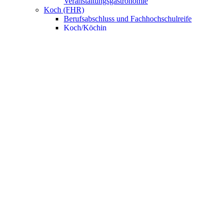
Veranstaltungsgastronomie
Koch (FHR)
Berufsabschluss und Fachhochschulreife
Koch/Köchin
FachpraktikerIn Küche
Fachkraft Küche
Nahrungsmittelgewerbe
Bäcker/Bäckerin
Konditor/Konditorin
Fachverkäufer/Fachverkäuferin im
Lebensmittelhandwerk
UNSERE SCHULE
Anmeldung
BNE – Schule der Zukunft
AKBK MEETS EUROPE
AKBK MEETS BYDGOSZCZ
AKBK MEETS PARIS
AUSLANDSPRAKTIKA
Jahrbücher
ÜBER UNS
Schulsozialarbeit
Schülervertretung
Förderverein
Beratung
Schulmitwirkung