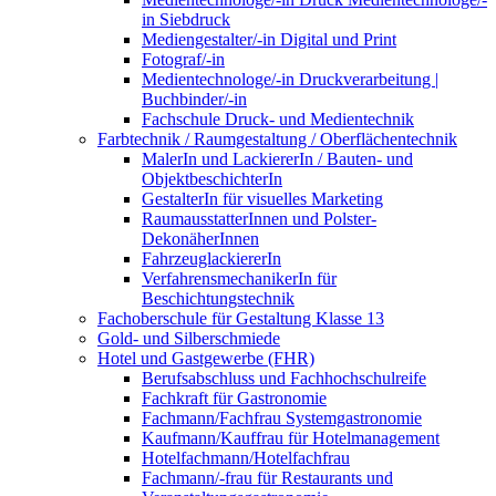
in Siebdruck
Mediengestalter/-in Digital und Print
Fotograf/-in
Medientechnologe/-in Druckverarbeitung |
Buchbinder/-in
Fachschule Druck- und Medientechnik
Farbtechnik / Raumgestaltung / Oberflächentechnik
MalerIn und LackiererIn / Bauten- und
ObjektbeschichterIn
GestalterIn für visuelles Marketing
RaumausstatterInnen und Polster-
DekonäherInnen
FahrzeuglackiererIn
VerfahrensmechanikerIn für
Beschichtungstechnik
Fachoberschule für Gestaltung Klasse 13
Gold- und Silberschmiede
Hotel und Gastgewerbe (FHR)
Berufsabschluss und Fachhochschulreife
Fachkraft für Gastronomie
Fachmann/Fachfrau Systemgastronomie
Kaufmann/Kauffrau für Hotelmanagement
Hotelfachmann/Hotelfachfrau
Fachmann/-frau für Restaurants und