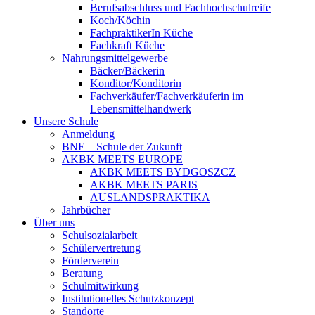
Berufsabschluss und Fachhochschulreife
Koch/Köchin
FachpraktikerIn Küche
Fachkraft Küche
Nahrungsmittelgewerbe
Bäcker/Bäckerin
Konditor/Konditorin
Fachverkäufer/Fachverkäuferin im
Lebensmittelhandwerk
Unsere Schule
Anmeldung
BNE – Schule der Zukunft
AKBK MEETS EUROPE
AKBK MEETS BYDGOSZCZ
AKBK MEETS PARIS
AUSLANDSPRAKTIKA
Jahrbücher
Über uns
Schulsozialarbeit
Schülervertretung
Förderverein
Beratung
Schulmitwirkung
Institutionelles Schutzkonzept
Standorte