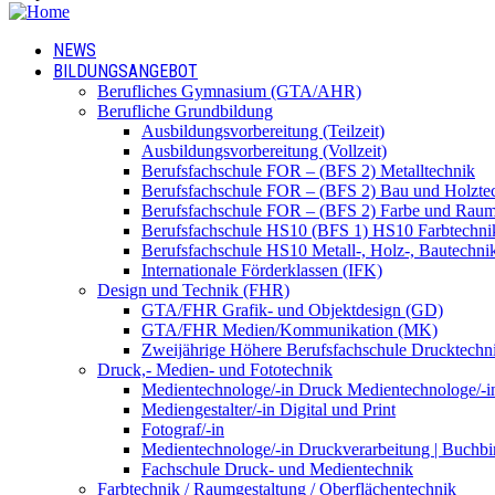
NEWS
BILDUNGSANGEBOT
Berufliches Gymnasium (GTA/AHR)
Berufliche Grundbildung
Ausbildungsvorbereitung (Teilzeit)
Ausbildungsvorbereitung (Vollzeit)
Berufsfachschule FOR – (BFS 2) Metalltechnik
Berufsfachschule FOR – (BFS 2) Bau und Holzte
Berufsfachschule FOR – (BFS 2) Farbe und Raum
Berufsfachschule HS10 (BFS 1) HS10 Farbtechni
Berufsfachschule HS10 Metall-, Holz-, Bautechni
Internationale Förderklassen (IFK)
Design und Technik (FHR)
GTA/FHR Grafik- und Objektdesign (GD)
GTA/FHR Medien/Kommunikation (MK)
Zweijährige Höhere Berufsfachschule Drucktech
Druck,- Medien- und Fototechnik
Medientechnologe/-in Druck Medientechnologe/-i
Mediengestalter/-in Digital und Print
Fotograf/-in
Medientechnologe/-in Druckverarbeitung | Buchbi
Fachschule Druck- und Medientechnik
Farbtechnik / Raumgestaltung / Oberflächentechnik