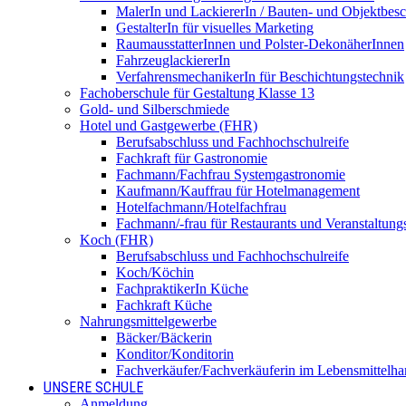
MalerIn und LackiererIn / Bauten- und Objektbesc
GestalterIn für visuelles Marketing
RaumausstatterInnen und Polster-DekonäherInnen
FahrzeuglackiererIn
VerfahrensmechanikerIn für Beschichtungstechnik
Fachoberschule für Gestaltung Klasse 13
Gold- und Silberschmiede
Hotel und Gastgewerbe (FHR)
Berufsabschluss und Fachhochschulreife
Fachkraft für Gastronomie
Fachmann/Fachfrau Systemgastronomie
Kaufmann/Kauffrau für Hotelmanagement
Hotelfachmann/Hotelfachfrau
Fachmann/-frau für Restaurants und Veranstaltung
Koch (FHR)
Berufsabschluss und Fachhochschulreife
Koch/Köchin
FachpraktikerIn Küche
Fachkraft Küche
Nahrungsmittelgewerbe
Bäcker/Bäckerin
Konditor/Konditorin
Fachverkäufer/Fachverkäuferin im Lebensmittelh
UNSERE SCHULE
Anmeldung