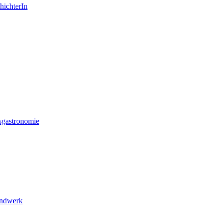
hichterIn
sgastronomie
andwerk