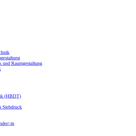
chnik
gestaltung
k und Raumgestaltung
k
nik (HBDT)
n Siebdruck
nder/-in