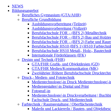
NEWS
Bildungsangebot
Berufliches Gymnasium (GTA/AHR)
Berufliche Grundbildung
Ausbildungsvorbereitung (Teilzeit)
Ausbildungsvorbereitung (Vollzeit)
Berufsfachschule FOR – (BFS 2) Metalltechnik
Berufsfachschule FOR – (BFS 2) Bau und Holzte
Berufsfachschule FOR – (BFS 2) Farbe und Raum
Berufsfachschule HS10 (BFS 1) HS10 Farbtechni
Berufsfachschule HS10 Metall-, Holz-, Bautechni
Internationale Förderklassen (IFK)
Design und Technik (FHR)
GTA/FHR Grafik- und Objektdesign (GD)
GTA/FHR Medien/Kommunikation (MK)
Zweijährige Höhere Berufsfachschule Drucktech
Druck,- Medien- und Fototechnik
Medientechnologe/-in Druck Medientechnologe/-i
Mediengestalter/-in Digital und Print
Fotograf/-in
Medientechnologe/-in Druckverarbeitung | Buchbi
Fachschule Druck- und Medientechnik
Farbtechnik / Raumgestaltung / Oberflächentechnik
MalerIn und LackiererIn / Bauten- und Objektbesc