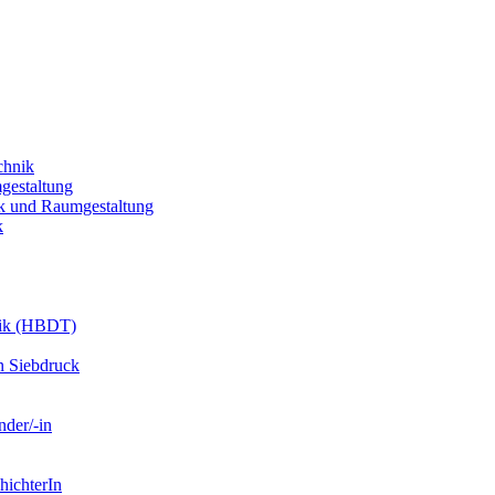
chnik
gestaltung
k und Raumgestaltung
k
nik (HBDT)
n Siebdruck
nder/-in
hichterIn