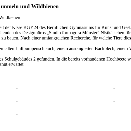
Hummeln und Wildbienen
tigkeit der Klsse BGY24 des Beruflichen Gymnasiums für Kunst und Ge
beitenden des Designbüros „Studio formagora Münster“ Nistkästchen fü
n zu bauen. Nach einer umfangreichen Recherche, für welche Tiere dies
nem alten Luftpumpenschlauch, einem ausrangierten Backblech, einem V
des Schulgebäudes 2 gefunden. In die bereits vorhandenen Hochbeete w
nnt erwartet.