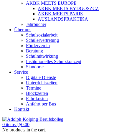
AKBK MEETS EUROPE
AKBK MEETS BYDGOSZCZ
AKBK MEETS PARIS
AUSLANDSPRAKTIKA
Jahrbücher
Über uns
Schulsozialarbeit
Schülervertretung
Förderverein
Beratung
Schulmitwirkung
Institutionelles Schutzkonzept
Standorte
Service
Digitale Dienste
Unterrichtszeiten
Termine
Blockzeiten
Fahrtkosten
Anfahrt per Bus
Kontakt
0
items |
$
0.00
No products in the cart.