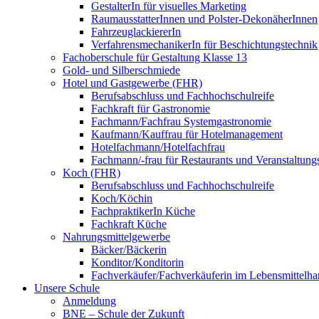
GestalterIn für visuelles Marketing
RaumausstatterInnen und Polster-DekonäherInnen
FahrzeuglackiererIn
VerfahrensmechanikerIn für Beschichtungstechnik
Fachoberschule für Gestaltung Klasse 13
Gold- und Silberschmiede
Hotel und Gastgewerbe (FHR)
Berufsabschluss und Fachhochschulreife
Fachkraft für Gastronomie
Fachmann/Fachfrau Systemgastronomie
Kaufmann/Kauffrau für Hotelmanagement
Hotelfachmann/Hotelfachfrau
Fachmann/-frau für Restaurants und Veranstaltung
Koch (FHR)
Berufsabschluss und Fachhochschulreife
Koch/Köchin
FachpraktikerIn Küche
Fachkraft Küche
Nahrungsmittelgewerbe
Bäcker/Bäckerin
Konditor/Konditorin
Fachverkäufer/Fachverkäuferin im Lebensmittelh
Unsere Schule
Anmeldung
BNE – Schule der Zukunft