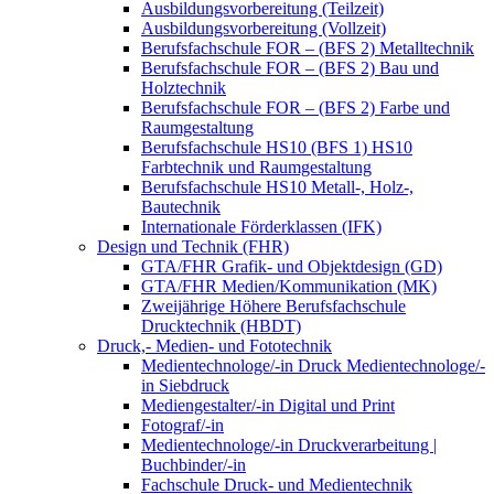
Ausbildungsvorbereitung (Teilzeit)
Ausbildungsvorbereitung (Vollzeit)
Berufsfachschule FOR – (BFS 2) Metalltechnik
Berufsfachschule FOR – (BFS 2) Bau und
Holztechnik
Berufsfachschule FOR – (BFS 2) Farbe und
Raumgestaltung
Berufsfachschule HS10 (BFS 1) HS10
Farbtechnik und Raumgestaltung
Berufsfachschule HS10 Metall-, Holz-,
Bautechnik
Internationale Förderklassen (IFK)
Design und Technik (FHR)
GTA/FHR Grafik- und Objektdesign (GD)
GTA/FHR Medien/Kommunikation (MK)
Zweijährige Höhere Berufsfachschule
Drucktechnik (HBDT)
Druck,- Medien- und Fototechnik
Medientechnologe/-in Druck Medientechnologe/-
in Siebdruck
Mediengestalter/-in Digital und Print
Fotograf/-in
Medientechnologe/-in Druckverarbeitung |
Buchbinder/-in
Fachschule Druck- und Medientechnik