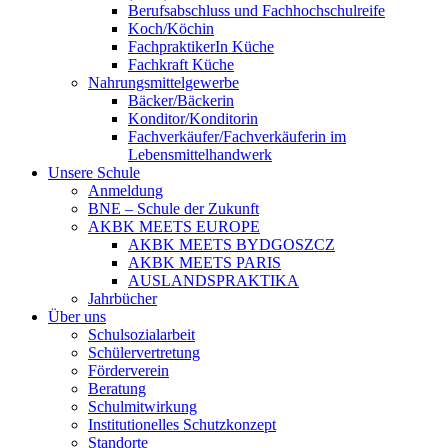
Berufsabschluss und Fachhochschulreife
Koch/Köchin
FachpraktikerIn Küche
Fachkraft Küche
Nahrungsmittelgewerbe
Bäcker/Bäckerin
Konditor/Konditorin
Fachverkäufer/Fachverkäuferin im
Lebensmittelhandwerk
Unsere Schule
Anmeldung
BNE – Schule der Zukunft
AKBK MEETS EUROPE
AKBK MEETS BYDGOSZCZ
AKBK MEETS PARIS
AUSLANDSPRAKTIKA
Jahrbücher
Über uns
Schulsozialarbeit
Schülervertretung
Förderverein
Beratung
Schulmitwirkung
Institutionelles Schutzkonzept
Standorte