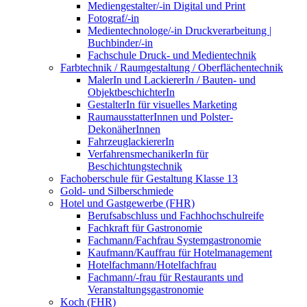
Mediengestalter/-in Digital und Print
Fotograf/-in
Medientechnologe/-in Druckverarbeitung |
Buchbinder/-in
Fachschule Druck- und Medientechnik
Farbtechnik / Raumgestaltung / Oberflächentechnik
MalerIn und LackiererIn / Bauten- und
ObjektbeschichterIn
GestalterIn für visuelles Marketing
RaumausstatterInnen und Polster-
DekonäherInnen
FahrzeuglackiererIn
VerfahrensmechanikerIn für
Beschichtungstechnik
Fachoberschule für Gestaltung Klasse 13
Gold- und Silberschmiede
Hotel und Gastgewerbe (FHR)
Berufsabschluss und Fachhochschulreife
Fachkraft für Gastronomie
Fachmann/Fachfrau Systemgastronomie
Kaufmann/Kauffrau für Hotelmanagement
Hotelfachmann/Hotelfachfrau
Fachmann/-frau für Restaurants und
Veranstaltungsgastronomie
Koch (FHR)