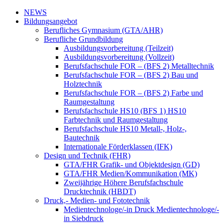
NEWS
Bildungsangebot
Berufliches Gymnasium (GTA/AHR)
Berufliche Grundbildung
Ausbildungsvorbereitung (Teilzeit)
Ausbildungsvorbereitung (Vollzeit)
Berufsfachschule FOR – (BFS 2) Metalltechnik
Berufsfachschule FOR – (BFS 2) Bau und
Holztechnik
Berufsfachschule FOR – (BFS 2) Farbe und
Raumgestaltung
Berufsfachschule HS10 (BFS 1) HS10
Farbtechnik und Raumgestaltung
Berufsfachschule HS10 Metall-, Holz-,
Bautechnik
Internationale Förderklassen (IFK)
Design und Technik (FHR)
GTA/FHR Grafik- und Objektdesign (GD)
GTA/FHR Medien/Kommunikation (MK)
Zweijährige Höhere Berufsfachschule
Drucktechnik (HBDT)
Druck,- Medien- und Fototechnik
Medientechnologe/-in Druck Medientechnologe/-
in Siebdruck