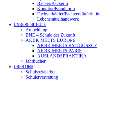
Bäcker/Bäckerin
Konditor/Konditorin
Fachverkäufer/Fachverkäuferin im
Lebensmittelhandwerk
UNSERE SCHULE
Anmeldung
BNE – Schule der Zukunft
AKBK MEETS EUROPE
AKBK MEETS BYDGOSZCZ
AKBK MEETS PARIS
AUSLANDSPRAKTIKA
Jahrbücher
ÜBER UNS
Schulsozialarbeit
Schülervertretung
Förderverein
Beratung
Schulmitwirkung
Institutionelles Schutzkonzept
Standorte
SERVICE
Digitale Dienste
Unterrichtszeiten
Termine
Blockzeiten