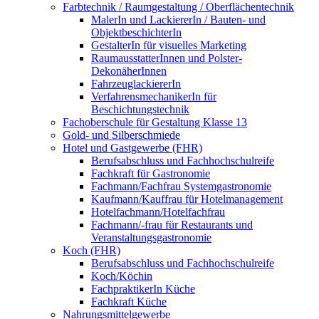
Farbtechnik / Raumgestaltung / Oberflächentechnik
MalerIn und LackiererIn / Bauten- und
ObjektbeschichterIn
GestalterIn für visuelles Marketing
RaumausstatterInnen und Polster-
DekonäherInnen
FahrzeuglackiererIn
VerfahrensmechanikerIn für
Beschichtungstechnik
Fachoberschule für Gestaltung Klasse 13
Gold- und Silberschmiede
Hotel und Gastgewerbe (FHR)
Berufsabschluss und Fachhochschulreife
Fachkraft für Gastronomie
Fachmann/Fachfrau Systemgastronomie
Kaufmann/Kauffrau für Hotelmanagement
Hotelfachmann/Hotelfachfrau
Fachmann/-frau für Restaurants und
Veranstaltungsgastronomie
Koch (FHR)
Berufsabschluss und Fachhochschulreife
Koch/Köchin
FachpraktikerIn Küche
Fachkraft Küche
Nahrungsmittelgewerbe