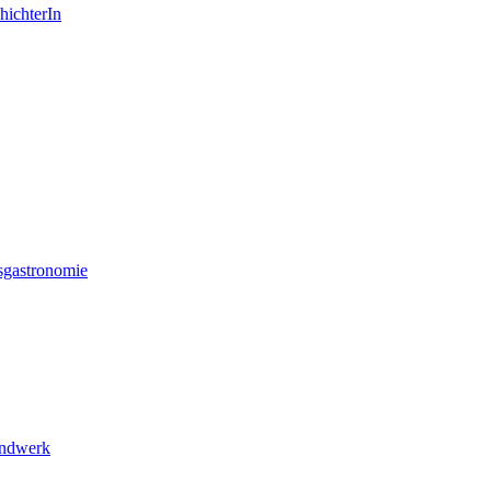
hichterIn
sgastronomie
andwerk