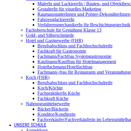
MalerIn und LackiererIn / Bauten- und Objektbesc
GestalterIn für visuelles Marketing
RaumausstatterInnen und Polster-DekonäherInnen
FahrzeuglackiererIn
VerfahrensmechanikerIn für Beschichtungstechnik
Fachoberschule für Gestaltung Klasse 13
Gold- und Silberschmiede
Hotel und Gastgewerbe (FHR)
Berufsabschluss und Fachhochschulreife
Fachkraft für Gastronomie
Fachmann/Fachfrau Systemgastronomie
Kaufmann/Kauffrau für Hotelmanagement
Hotelfachmann/Hotelfachfrau
Fachmann/-frau für Restaurants und Veranstaltung
Koch (FHR)
Berufsabschluss und Fachhochschulreife
Koch/Köchin
FachpraktikerIn Küche
Fachkraft Küche
Nahrungsmittelgewerbe
Bäcker/Bäckerin
Konditor/Konditorin
Fachverkäufer/Fachverkäuferin im Lebensmittelh
UNSERE SCHULE
Anmeldung