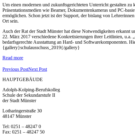
Um einen modernen und zukunftsgerichteten Unterricht gestalten zu 
Präsentationsmedien wie Beamer, Dokumentenkameras und PC-basierte
ermöglichen. Schon jetzt ist der Support, der bislang von Lehrerinnen
Ort sein.
Auch der Rat der Stadt Münster hat diese Notwendigkeiten erkannt u
22. März 2017 verschiedene Konkretisierungen ihrer Leitlinien, u.a.
bedarfsgerechte Ausstattung an Hard- und Softwarekomponenten. Hi
{gallery}schulausschuss_2019{/gallery}
Read more
Previous Post
Next Post
HAUPTGEBÄUDE
Adolph-Kolping-Berufskolleg
Schule der Sekundarstufe II
der Stadt Münster
Lotharingerstraße 30
48147 Münster
Tel: 0251 – 48247 0
Fax: 0251 – 48247 50