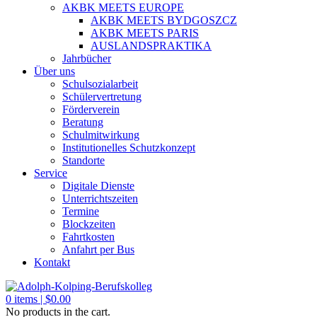
AKBK MEETS EUROPE
AKBK MEETS BYDGOSZCZ
AKBK MEETS PARIS
AUSLANDSPRAKTIKA
Jahrbücher
Über uns
Schulsozialarbeit
Schülervertretung
Förderverein
Beratung
Schulmitwirkung
Institutionelles Schutzkonzept
Standorte
Service
Digitale Dienste
Unterrichtszeiten
Termine
Blockzeiten
Fahrtkosten
Anfahrt per Bus
Kontakt
0
items |
$
0.00
No products in the cart.