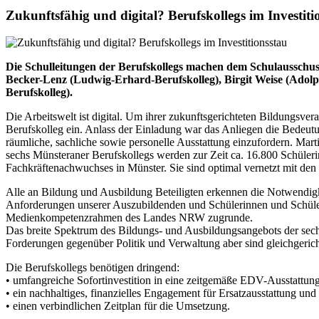
Zukunftsfähig und digital? Berufskollegs im Investiti
Die Schulleitungen der Berufskollegs machen dem Schulausschuss
Becker-Lenz (Ludwig-Erhard-Berufskolleg), Birgit Weise (Adol
Berufskolleg).
Die Arbeitswelt ist digital. Um ihrer zukunftsgerichteten Bildungsv
Berufskolleg ein. Anlass der Einladung war das Anliegen die Bedeutu
räumliche, sachliche sowie personelle Ausstattung einzufordern.
Mart
sechs Münsteraner Berufskollegs werden zur Zeit ca. 16.800 Schüler
Fachkräftenachwuchses in Münster. Sie sind optimal vernetzt mit d
Alle an Bildung und Ausbildung Beteiligten erkennen die Notwendigkei
Anforderungen unserer Auszubildenden und Schülerinnen und Schüler
Medienkompetenzrahmen des Landes NRW zugrunde.
Das breite Spektrum des Bildungs- und Ausbildungsangebots der sechs
Forderungen gegenüber Politik und Verwaltung aber sind gleichgerich
Die Berufskollegs benötigen dringend:
• umfangreiche Sofortinvestition in eine zeitgemäße EDV-Ausstattun
• ein nachhaltiges, finanzielles Engagement für Ersatzausstattung un
• einen verbindlichen Zeitplan für die Umsetzung.