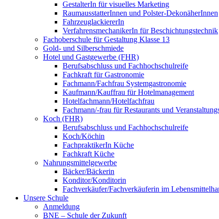
GestalterIn für visuelles Marketing
RaumausstatterInnen und Polster-DekonäherInnen
FahrzeuglackiererIn
VerfahrensmechanikerIn für Beschichtungstechnik
Fachoberschule für Gestaltung Klasse 13
Gold- und Silberschmiede
Hotel und Gastgewerbe (FHR)
Berufsabschluss und Fachhochschulreife
Fachkraft für Gastronomie
Fachmann/Fachfrau Systemgastronomie
Kaufmann/Kauffrau für Hotelmanagement
Hotelfachmann/Hotelfachfrau
Fachmann/-frau für Restaurants und Veranstaltung
Koch (FHR)
Berufsabschluss und Fachhochschulreife
Koch/Köchin
FachpraktikerIn Küche
Fachkraft Küche
Nahrungsmittelgewerbe
Bäcker/Bäckerin
Konditor/Konditorin
Fachverkäufer/Fachverkäuferin im Lebensmittelh
Unsere Schule
Anmeldung
BNE – Schule der Zukunft