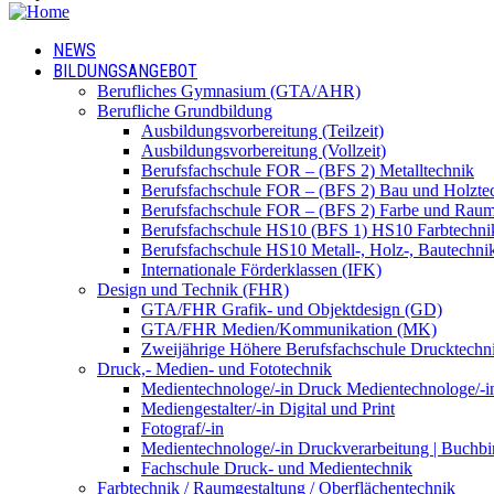
NEWS
BILDUNGSANGEBOT
Berufliches Gymnasium (GTA/AHR)
Berufliche Grundbildung
Ausbildungsvorbereitung (Teilzeit)
Ausbildungsvorbereitung (Vollzeit)
Berufsfachschule FOR – (BFS 2) Metalltechnik
Berufsfachschule FOR – (BFS 2) Bau und Holzte
Berufsfachschule FOR – (BFS 2) Farbe und Raum
Berufsfachschule HS10 (BFS 1) HS10 Farbtechni
Berufsfachschule HS10 Metall-, Holz-, Bautechni
Internationale Förderklassen (IFK)
Design und Technik (FHR)
GTA/FHR Grafik- und Objektdesign (GD)
GTA/FHR Medien/Kommunikation (MK)
Zweijährige Höhere Berufsfachschule Drucktech
Druck,- Medien- und Fototechnik
Medientechnologe/-in Druck Medientechnologe/-i
Mediengestalter/-in Digital und Print
Fotograf/-in
Medientechnologe/-in Druckverarbeitung | Buchbi
Fachschule Druck- und Medientechnik
Farbtechnik / Raumgestaltung / Oberflächentechnik