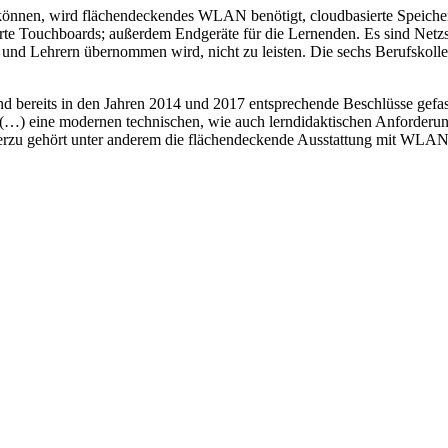
können, wird flächendeckendes WLAN benötigt, cloudbasierte Speicher
 Touchboards; außerdem Endgeräte für die Lernenden. Es sind Netzstr
 und Lehrern übernommen wird, nicht zu leisten. Die sechs Berufskolleg
nd bereits in den Jahren 2014 und 2017 entsprechende Beschlüsse gefa
 „(…) eine modernen technischen, wie auch lerndidaktischen Anforderu
erzu gehört unter anderem die flächendeckende Ausstattung mit WLAN