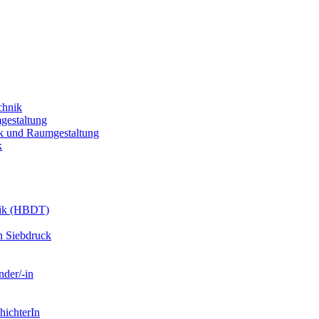
chnik
gestaltung
k und Raumgestaltung
k
nik (HBDT)
n Siebdruck
nder/-in
hichterIn