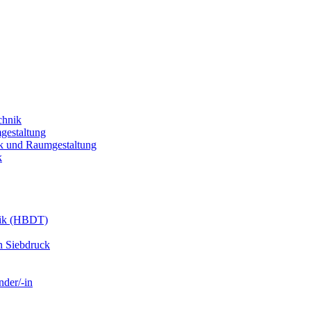
chnik
gestaltung
k und Raumgestaltung
k
nik (HBDT)
n Siebdruck
nder/-in