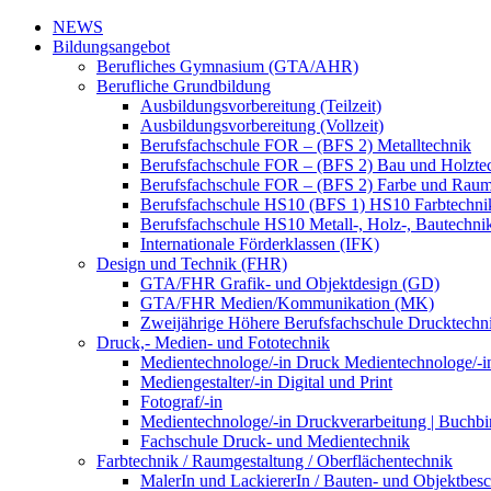
NEWS
Bildungsangebot
Berufliches Gymnasium (GTA/AHR)
Berufliche Grundbildung
Ausbildungsvorbereitung (Teilzeit)
Ausbildungsvorbereitung (Vollzeit)
Berufsfachschule FOR – (BFS 2) Metalltechnik
Berufsfachschule FOR – (BFS 2) Bau und Holzte
Berufsfachschule FOR – (BFS 2) Farbe und Raum
Berufsfachschule HS10 (BFS 1) HS10 Farbtechni
Berufsfachschule HS10 Metall-, Holz-, Bautechni
Internationale Förderklassen (IFK)
Design und Technik (FHR)
GTA/FHR Grafik- und Objektdesign (GD)
GTA/FHR Medien/Kommunikation (MK)
Zweijährige Höhere Berufsfachschule Drucktech
Druck,- Medien- und Fototechnik
Medientechnologe/-in Druck Medientechnologe/-i
Mediengestalter/-in Digital und Print
Fotograf/-in
Medientechnologe/-in Druckverarbeitung | Buchbi
Fachschule Druck- und Medientechnik
Farbtechnik / Raumgestaltung / Oberflächentechnik
MalerIn und LackiererIn / Bauten- und Objektbesc