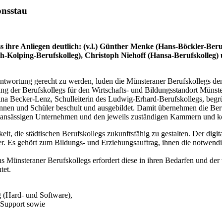
onsstau
 ihre Anliegen deutlich: (v.l.) Günther Menke (Hans-Böckler-Ber
ph-Kolping-Berufskolleg), Christoph Niehoff (Hansa-Berufskolle
erantwortung gerecht zu werden, luden die Münsteraner Berufskollegs d
ng der Berufskollegs für den Wirtschafts- und Bildungsstandort Münst
ina Becker-Lenz, Schulleiterin des Ludwig-Erhard-Berufskollegs, begr
innen und Schüler beschult und ausgebildet. Damit übernehmen die Ber
en ansässigen Unternehmen und den jeweils zuständigen Kammern und k
t, die städtischen Berufskollegs zukunftsfähig zu gestalten. Der digi
. Es gehört zum Bildungs- und Erziehungsauftrag, ihnen die notwendi
 Münsteraner Berufskollegs erfordert diese in ihren Bedarfen und der 
tet.
g (Hard- und Software),
d Support sowie