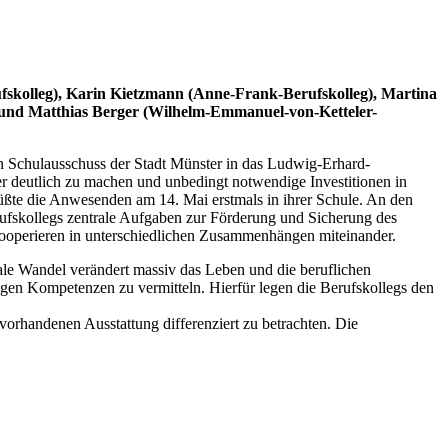
ufskolleg), Karin Kietzmann (Anne-Frank-Berufskolleg), Martina
g) und Matthias Berger (Wilhelm-Emmanuel-von-
Ketteler-
en Schulausschuss der Stadt Münster in das Ludwig-Erhard-
er deutlich zu machen und unbedingt notwendige Investitionen in
üßte die Anwesenden am 14. Mai erstmals in ihrer Schule. An den
ufskollegs zentrale Aufgaben zur Förderung und Sicherung des
ooperieren in unterschiedlichen Zusammenhängen miteinander.
tale Wandel verändert massiv das Leben und die beruflichen
gen Kompetenzen zu vermitteln. Hierfür legen die Berufskollegs den
vorhandenen Ausstattung differenziert zu betrachten. Die