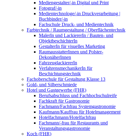
Mediengestalter/-in Digital und Print
Fotograf/-in
Medientechnologe/-in Druckverarbeitung |
Buchbinder/-in
Fachschule Druck- und Medientechnik
Farbtechnik / Raumgestaltung / Oberflächentechnik
MalerIn und LackiererIn / Bauten- und
ObjektbeschichterIn
GestalterIn für visuelles Marketing
RaumausstatterInnen und Polster-
DekonäherInnen
FahrzeuglackiererIn
VerfahrensmechanikerIn für
Beschichtungstechnik
Fachoberschule für Gestaltung Klasse 13
Gold- und Silberschmiede
Hotel und Gastgewerbe (FHR)
Berufsabschluss und Fachhochschulreife
Fachkraft für Gastronomie
Fachmann/Fachfrau Systemgastronomie
Kaufmann/Kauffrau für Hotelmanagement
Hotelfachmann/Hotelfachfrau
Fachmann/-frau für Restaurants und
Veranstaltungsgastronomie
Koch (FHR)