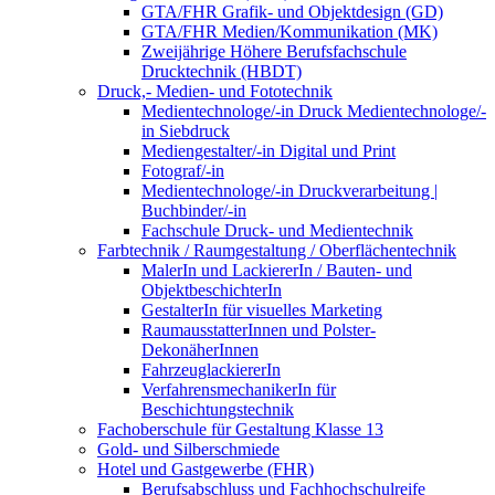
GTA/FHR Grafik- und Objektdesign (GD)
GTA/FHR Medien/Kommunikation (MK)
Zweijährige Höhere Berufsfachschule
Drucktechnik (HBDT)
Druck,- Medien- und Fototechnik
Medientechnologe/-in Druck Medientechnologe/-
in Siebdruck
Mediengestalter/-in Digital und Print
Fotograf/-in
Medientechnologe/-in Druckverarbeitung |
Buchbinder/-in
Fachschule Druck- und Medientechnik
Farbtechnik / Raumgestaltung / Oberflächentechnik
MalerIn und LackiererIn / Bauten- und
ObjektbeschichterIn
GestalterIn für visuelles Marketing
RaumausstatterInnen und Polster-
DekonäherInnen
FahrzeuglackiererIn
VerfahrensmechanikerIn für
Beschichtungstechnik
Fachoberschule für Gestaltung Klasse 13
Gold- und Silberschmiede
Hotel und Gastgewerbe (FHR)
Berufsabschluss und Fachhochschulreife