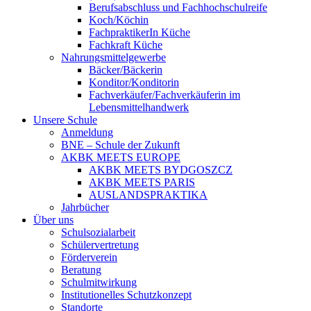
Berufsabschluss und Fachhochschulreife
Koch/Köchin
FachpraktikerIn Küche
Fachkraft Küche
Nahrungsmittelgewerbe
Bäcker/Bäckerin
Konditor/Konditorin
Fachverkäufer/Fachverkäuferin im
Lebensmittelhandwerk
Unsere Schule
Anmeldung
BNE – Schule der Zukunft
AKBK MEETS EUROPE
AKBK MEETS BYDGOSZCZ
AKBK MEETS PARIS
AUSLANDSPRAKTIKA
Jahrbücher
Über uns
Schulsozialarbeit
Schülervertretung
Förderverein
Beratung
Schulmitwirkung
Institutionelles Schutzkonzept
Standorte