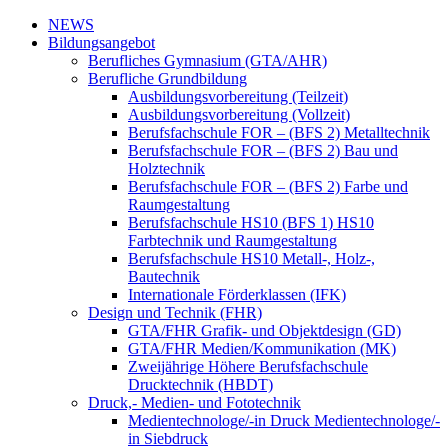
NEWS
Bildungsangebot
Berufliches Gymnasium (GTA/AHR)
Berufliche Grundbildung
Ausbildungsvorbereitung (Teilzeit)
Ausbildungsvorbereitung (Vollzeit)
Berufsfachschule FOR – (BFS 2) Metalltechnik
Berufsfachschule FOR – (BFS 2) Bau und
Holztechnik
Berufsfachschule FOR – (BFS 2) Farbe und
Raumgestaltung
Berufsfachschule HS10 (BFS 1) HS10
Farbtechnik und Raumgestaltung
Berufsfachschule HS10 Metall-, Holz-,
Bautechnik
Internationale Förderklassen (IFK)
Design und Technik (FHR)
GTA/FHR Grafik- und Objektdesign (GD)
GTA/FHR Medien/Kommunikation (MK)
Zweijährige Höhere Berufsfachschule
Drucktechnik (HBDT)
Druck,- Medien- und Fototechnik
Medientechnologe/-in Druck Medientechnologe/-
in Siebdruck