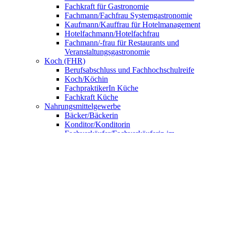
Fachkraft für Gastronomie
Fachmann/Fachfrau Systemgastronomie
Kaufmann/Kauffrau für Hotelmanagement
Hotelfachmann/Hotelfachfrau
Fachmann/-frau für Restaurants und
Veranstaltungsgastronomie
Koch (FHR)
Berufsabschluss und Fachhochschulreife
Koch/Köchin
FachpraktikerIn Küche
Fachkraft Küche
Nahrungsmittelgewerbe
Bäcker/Bäckerin
Konditor/Konditorin
Fachverkäufer/Fachverkäuferin im
Lebensmittelhandwerk
UNSERE SCHULE
Anmeldung
BNE – Schule der Zukunft
AKBK MEETS EUROPE
AKBK MEETS BYDGOSZCZ
AKBK MEETS PARIS
AUSLANDSPRAKTIKA
Jahrbücher
ÜBER UNS