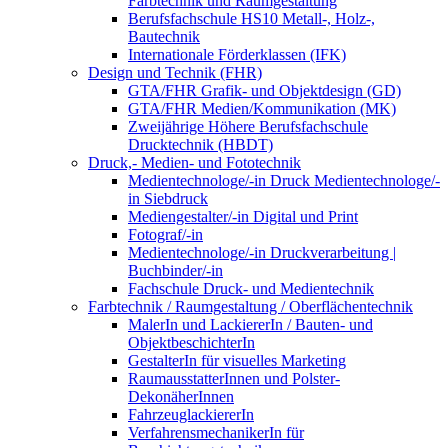
Farbtechnik und Raumgestaltung
Berufsfachschule HS10 Metall-, Holz-,
Bautechnik
Internationale Förderklassen (IFK)
Design und Technik (FHR)
GTA/FHR Grafik- und Objektdesign (GD)
GTA/FHR Medien/Kommunikation (MK)
Zweijährige Höhere Berufsfachschule
Drucktechnik (HBDT)
Druck,- Medien- und Fototechnik
Medientechnologe/-in Druck Medientechnologe/-
in Siebdruck
Mediengestalter/-in Digital und Print
Fotograf/-in
Medientechnologe/-in Druckverarbeitung |
Buchbinder/-in
Fachschule Druck- und Medientechnik
Farbtechnik / Raumgestaltung / Oberflächentechnik
MalerIn und LackiererIn / Bauten- und
ObjektbeschichterIn
GestalterIn für visuelles Marketing
RaumausstatterInnen und Polster-
DekonäherInnen
FahrzeuglackiererIn
VerfahrensmechanikerIn für