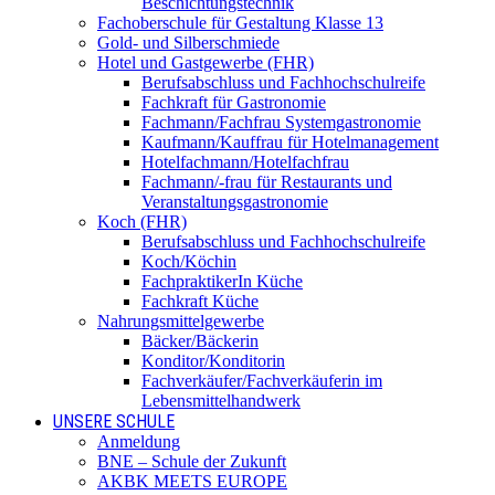
Beschichtungstechnik
Fachoberschule für Gestaltung Klasse 13
Gold- und Silberschmiede
Hotel und Gastgewerbe (FHR)
Berufsabschluss und Fachhochschulreife
Fachkraft für Gastronomie
Fachmann/Fachfrau Systemgastronomie
Kaufmann/Kauffrau für Hotelmanagement
Hotelfachmann/Hotelfachfrau
Fachmann/-frau für Restaurants und
Veranstaltungsgastronomie
Koch (FHR)
Berufsabschluss und Fachhochschulreife
Koch/Köchin
FachpraktikerIn Küche
Fachkraft Küche
Nahrungsmittelgewerbe
Bäcker/Bäckerin
Konditor/Konditorin
Fachverkäufer/Fachverkäuferin im
Lebensmittelhandwerk
UNSERE SCHULE
Anmeldung
BNE – Schule der Zukunft
AKBK MEETS EUROPE