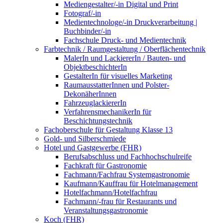
Mediengestalter/-in Digital und Print
Fotograf/-in
Medientechnologe/-in Druckverarbeitung |
Buchbinder/-in
Fachschule Druck- und Medientechnik
Farbtechnik / Raumgestaltung / Oberflächentechnik
MalerIn und LackiererIn / Bauten- und
ObjektbeschichterIn
GestalterIn für visuelles Marketing
RaumausstatterInnen und Polster-
DekonäherInnen
FahrzeuglackiererIn
VerfahrensmechanikerIn für
Beschichtungstechnik
Fachoberschule für Gestaltung Klasse 13
Gold- und Silberschmiede
Hotel und Gastgewerbe (FHR)
Berufsabschluss und Fachhochschulreife
Fachkraft für Gastronomie
Fachmann/Fachfrau Systemgastronomie
Kaufmann/Kauffrau für Hotelmanagement
Hotelfachmann/Hotelfachfrau
Fachmann/-frau für Restaurants und
Veranstaltungsgastronomie
Koch (FHR)