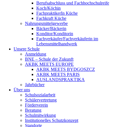
Berufsabschluss und Fachhochschulreife
Koch/Köchin
FachpraktikerIn Küche
Fachkraft Küche
Nahrungsmittelgewerbe
Bäcker/Bäckerin
Konditor/Konditorin
Fachverkäufer/Fachverkäuferin im
Lebensmittelhandwerk
Unsere Schule
Anmeldung
BNE – Schule der Zukunft
AKBK MEETS EUROPE
AKBK MEETS BYDGOSZCZ
AKBK MEETS PARIS
AUSLANDSPRAKTIKA
Jahrbücher
Über uns
Schulsozialarbeit
Schülervertretung
Förderverein
Beratung
Schulmitwirkung
Institutionelles Schutzkonzept
Standorte