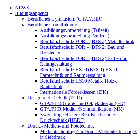
NEWS
Bildungsangebot
Berufliches Gymnasium (GTA/AHR)
Berufliche Grundbildung
Ausbildungsvorbereitung (Teilzeit)
Ausbildungsvorbereitung (Vollzeit)
Berufsfachschule FOR – (BFS 2) Metalltechnik
Berufsfachschule FOR – (BFS 2) Bau und
Holztechnik
Berufsfachschule FOR – (BFS 2) Farbe und
Raumgestaltung
Berufsfachschule HS10 (BFS 1) HS10
Farbtechnik und Raumgestaltung
Berufsfachschule HS10 Metall-, Holz-,
Bautechnik
Internationale Förderklassen (IFK)
Design und Technik (FHR)
GTA/FHR Grafik- und Objektdesign (GD)
GTA/FHR Medien/Kommunikation (MK)
Zweijährige Höhere Berufsfachschule
Drucktechnik (HBDT)
Druck,- Medien- und Fototechnik
Medientechnologe/-in Druck Medientechnologe/-
in Siebdruck