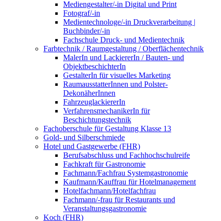
Mediengestalter/-in Digital und Print
Fotograf/-in
Medientechnologe/-in Druckverarbeitung |
Buchbinder/-in
Fachschule Druck- und Medientechnik
Farbtechnik / Raumgestaltung / Oberflächentechnik
MalerIn und LackiererIn / Bauten- und
ObjektbeschichterIn
GestalterIn für visuelles Marketing
RaumausstatterInnen und Polster-
DekonäherInnen
FahrzeuglackiererIn
VerfahrensmechanikerIn für
Beschichtungstechnik
Fachoberschule für Gestaltung Klasse 13
Gold- und Silberschmiede
Hotel und Gastgewerbe (FHR)
Berufsabschluss und Fachhochschulreife
Fachkraft für Gastronomie
Fachmann/Fachfrau Systemgastronomie
Kaufmann/Kauffrau für Hotelmanagement
Hotelfachmann/Hotelfachfrau
Fachmann/-frau für Restaurants und
Veranstaltungsgastronomie
Koch (FHR)