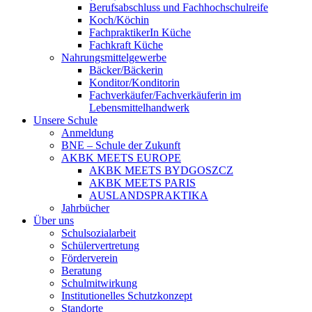
Berufsabschluss und Fachhochschulreife
Koch/Köchin
FachpraktikerIn Küche
Fachkraft Küche
Nahrungsmittelgewerbe
Bäcker/Bäckerin
Konditor/Konditorin
Fachverkäufer/Fachverkäuferin im
Lebensmittelhandwerk
Unsere Schule
Anmeldung
BNE – Schule der Zukunft
AKBK MEETS EUROPE
AKBK MEETS BYDGOSZCZ
AKBK MEETS PARIS
AUSLANDSPRAKTIKA
Jahrbücher
Über uns
Schulsozialarbeit
Schülervertretung
Förderverein
Beratung
Schulmitwirkung
Institutionelles Schutzkonzept
Standorte