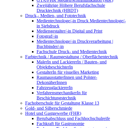
GTA/FHR Medien/Kommunikation (MK)
Zweijährige Höhere Berufsfachschule
Drucktechnik (HBDT)
Druck,- Medien- und Fototechnik
Medientechnologe/-in Druck Medientechnologe/-
in Siebdruck
Mediengestalter/-in Digital und Print
Fotograf/-in
Medientechnologe/-in Druckverarbeitung |
Buchbinder/-in
Fachschule Druck- und Medientechnik
Farbtechnik / Raumgestaltung / Oberflächentechnik
MalerIn und LackiererIn / Bauten- und
ObjektbeschichterIn
GestalterIn für visuelles Marketing
RaumausstatterInnen und Polster-
DekonäherInnen
FahrzeuglackiererIn
VerfahrensmechanikerIn für
Beschichtungstechnik
Fachoberschule für Gestaltung Klasse 13
Gold- und Silberschmiede
Hotel und Gastgewerbe (FHR)
Berufsabschluss und Fachhochschulreife
Fachkraft für Gastronomie