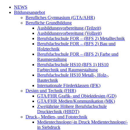
NEWS
Bildungsangebot
Berufliches Gymnasium (GTA/AHR)
Berufliche Grundbildung
Ausbildungsvorbereitung (Teilzeit)
Ausbildungsvorbereitung (Vollzeit)
Berufsfachschule FOR – (BFS 2) Metalltechnik
Berufsfachschule FOR – (BFS 2) Bau und
Holztechnik
Berufsfachschule FOR – (BFS 2) Farbe und
Raumgestaltung
Berufsfachschule HS10 (BFS 1) HS10
Farbtechnik und Raumgestaltung
Berufsfachschule HS10 Metall-, Holz-,
Bautechnik
Internationale Förderklassen (IFK)
Design und Technik (FHR)
GTA/FHR Grafik- und Objektdesign (GD)
GTA/FHR Medien/Kommunikation (MK)
Zweijährige Höhere Berufsfachschule
Drucktechnik (HBDT)
Druck,- Medien- und Fototechnik
Medientechnologe/-in Druck Medientechnologe/-
in Siebdruck