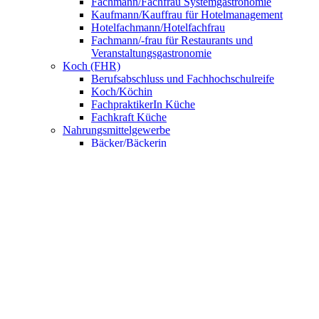
Fachmann/Fachfrau Systemgastronomie
Kaufmann/Kauffrau für Hotelmanagement
Hotelfachmann/Hotelfachfrau
Fachmann/-frau für Restaurants und
Veranstaltungsgastronomie
Koch (FHR)
Berufsabschluss und Fachhochschulreife
Koch/Köchin
FachpraktikerIn Küche
Fachkraft Küche
Nahrungsmittelgewerbe
Bäcker/Bäckerin
Konditor/Konditorin
Fachverkäufer/Fachverkäuferin im
Lebensmittelhandwerk
UNSERE SCHULE
Anmeldung
BNE – Schule der Zukunft
AKBK MEETS EUROPE
AKBK MEETS BYDGOSZCZ
AKBK MEETS PARIS
AUSLANDSPRAKTIKA
Jahrbücher
ÜBER UNS
Schulsozialarbeit