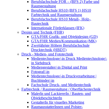
Berufsfachschule FOR – (BFS 2) Farbe und
Raumgestaltung
Berufsfachschule HS10 (BFS 1) HS10
Farbtechnik und Raumgestaltung
Berufsfachschule HS10 Metall-, Holz-,
Bautechnik
Internationale Förderklassen (IFK)
Design und Technik (FHR)
GTA/FHR Grafik- und Objektdesign (GD)
GTA/FHR Medien/Kommunikation (MK)
Zweijährige Höhere Berufsfachschule
Drucktechnik (HBDT)
Druck,- Medien- und Fototechnik
Medientechnologe/-in Druck Medientechnologe/-
in Siebdruck
Mediengestalter/-in Digital und Print
Fotograf/-in
Medientechnologe/-in Druckverarbeitung |
Buchbinder/-in
Fachschule Druck- und Medientechnik
Farbtechnik / Raumgestaltung / Oberflächentechnik
MalerIn und LackiererIn / Bauten- und
ObjektbeschichterIn
GestalterIn für visuelles Marketing
RaumausstatterInnen und Polster-