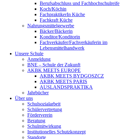
Berufsabschluss und Fachhochschulreife
Koch/Köchin
FachpraktikerIn Küche
Fachkraft Küche
Nahrungsmittelgewerbe
Bäcker/Bäckerin
Konditor/Konditorin
Fachverkäufer/Fachverkäuferin im
Lebensmittelhandwerk
Unsere Schule
Anmeldung
BNE – Schule der Zukunft
AKBK MEETS EUROPE
AKBK MEETS BYDGOSZCZ
AKBK MEETS PARIS
AUSLANDSPRAKTIKA
Jahrbücher
Über uns
Schulsozialarbeit
Schülervertretung
Förderverein
Beratung
Schulmitwirkung
Institutionelles Schutzkonzept
Standorte