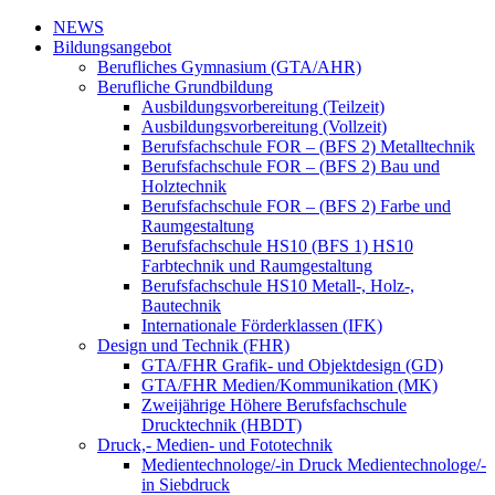
NEWS
Bildungsangebot
Berufliches Gymnasium (GTA/AHR)
Berufliche Grundbildung
Ausbildungsvorbereitung (Teilzeit)
Ausbildungsvorbereitung (Vollzeit)
Berufsfachschule FOR – (BFS 2) Metalltechnik
Berufsfachschule FOR – (BFS 2) Bau und
Holztechnik
Berufsfachschule FOR – (BFS 2) Farbe und
Raumgestaltung
Berufsfachschule HS10 (BFS 1) HS10
Farbtechnik und Raumgestaltung
Berufsfachschule HS10 Metall-, Holz-,
Bautechnik
Internationale Förderklassen (IFK)
Design und Technik (FHR)
GTA/FHR Grafik- und Objektdesign (GD)
GTA/FHR Medien/Kommunikation (MK)
Zweijährige Höhere Berufsfachschule
Drucktechnik (HBDT)
Druck,- Medien- und Fototechnik
Medientechnologe/-in Druck Medientechnologe/-
in Siebdruck