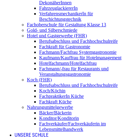
DekonäherInnen
FahrzeuglackiererIn
VerfahrensmechanikerIn für
Beschichtungstechnik
Fachoberschule für Gestaltung Klasse 13
Gold- und Silberschmiede
Hotel und Gastgewerbe (FHR)
Berufsabschluss und Fachhochschulreife
Fachkraft für Gastronomie
Fachmann/Fachfrau Systemgastronomie
Kaufmann/Kauffrau für Hotelmanagement
Hotelfachmann/Hotelfachfrau
Fachmann/-frau für Restaurants und
Veranstaltungsgastronomie
Koch (FHR)
Berufsabschluss und Fachhochschulreife
Koch/Köchin
FachpraktikerIn Küche
Fachkraft Küche
Nahrungsmittelgewerbe
Bäcker/Bäckerin
Konditor/Konditorin
Fachverkäufer/Fachverkäuferin im
Lebensmittelhandwerk
UNSERE SCHULE