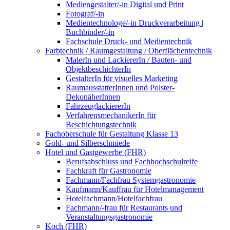
Mediengestalter/-in Digital und Print
Fotograf/-in
Medientechnologe/-in Druckverarbeitung |
Buchbinder/-in
Fachschule Druck- und Medientechnik
Farbtechnik / Raumgestaltung / Oberflächentechnik
MalerIn und LackiererIn / Bauten- und
ObjektbeschichterIn
GestalterIn für visuelles Marketing
RaumausstatterInnen und Polster-
DekonäherInnen
FahrzeuglackiererIn
VerfahrensmechanikerIn für
Beschichtungstechnik
Fachoberschule für Gestaltung Klasse 13
Gold- und Silberschmiede
Hotel und Gastgewerbe (FHR)
Berufsabschluss und Fachhochschulreife
Fachkraft für Gastronomie
Fachmann/Fachfrau Systemgastronomie
Kaufmann/Kauffrau für Hotelmanagement
Hotelfachmann/Hotelfachfrau
Fachmann/-frau für Restaurants und
Veranstaltungsgastronomie
Koch (FHR)