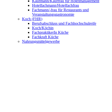
Kaufmann/Kauffrau für Hotelmanagement
Hotelfachmann/Hotelfachfrau
Fachmann/-frau für Restaurants und
Veranstaltungsgastronomie
Koch (FHR)
Berufsabschluss und Fachhochschulreife
Koch/Köchin
FachpraktikerIn Küche
Fachkraft Küche
Nahrungsmittelgewerbe
Bäcker/Bäckerin
Konditor/Konditorin
Fachverkäufer/Fachverkäuferin im
Lebensmittelhandwerk
UNSERE SCHULE
Anmeldung
BNE – Schule der Zukunft
AKBK MEETS EUROPE
AKBK MEETS BYDGOSZCZ
AKBK MEETS PARIS
AUSLANDSPRAKTIKA
Jahrbücher
ÜBER UNS
Schulsozialarbeit
Schülervertretung