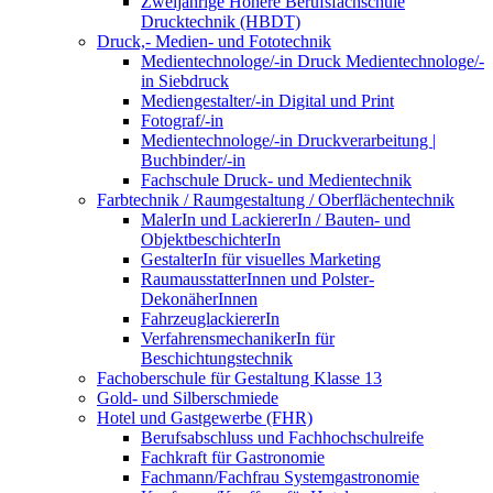
Zweijährige Höhere Berufsfachschule
Drucktechnik (HBDT)
Druck,- Medien- und Fototechnik
Medientechnologe/-in Druck Medientechnologe/-
in Siebdruck
Mediengestalter/-in Digital und Print
Fotograf/-in
Medientechnologe/-in Druckverarbeitung |
Buchbinder/-in
Fachschule Druck- und Medientechnik
Farbtechnik / Raumgestaltung / Oberflächentechnik
MalerIn und LackiererIn / Bauten- und
ObjektbeschichterIn
GestalterIn für visuelles Marketing
RaumausstatterInnen und Polster-
DekonäherInnen
FahrzeuglackiererIn
VerfahrensmechanikerIn für
Beschichtungstechnik
Fachoberschule für Gestaltung Klasse 13
Gold- und Silberschmiede
Hotel und Gastgewerbe (FHR)
Berufsabschluss und Fachhochschulreife
Fachkraft für Gastronomie
Fachmann/Fachfrau Systemgastronomie