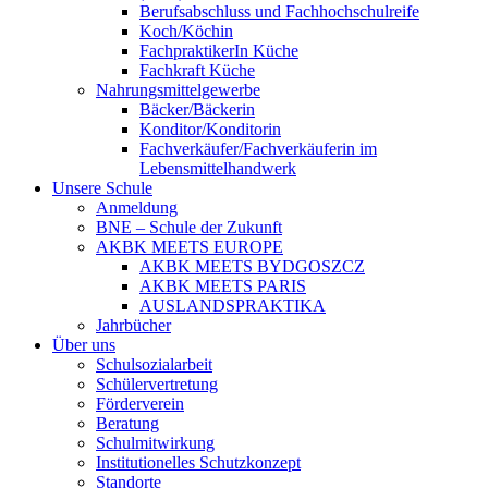
Berufsabschluss und Fachhochschulreife
Koch/Köchin
FachpraktikerIn Küche
Fachkraft Küche
Nahrungsmittelgewerbe
Bäcker/Bäckerin
Konditor/Konditorin
Fachverkäufer/Fachverkäuferin im
Lebensmittelhandwerk
Unsere Schule
Anmeldung
BNE – Schule der Zukunft
AKBK MEETS EUROPE
AKBK MEETS BYDGOSZCZ
AKBK MEETS PARIS
AUSLANDSPRAKTIKA
Jahrbücher
Über uns
Schulsozialarbeit
Schülervertretung
Förderverein
Beratung
Schulmitwirkung
Institutionelles Schutzkonzept
Standorte