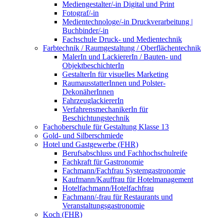
Mediengestalter/-in Digital und Print
Fotograf/-in
Medientechnologe/-in Druckverarbeitung |
Buchbinder/-in
Fachschule Druck- und Medientechnik
Farbtechnik / Raumgestaltung / Oberflächentechnik
MalerIn und LackiererIn / Bauten- und
ObjektbeschichterIn
GestalterIn für visuelles Marketing
RaumausstatterInnen und Polster-
DekonäherInnen
FahrzeuglackiererIn
VerfahrensmechanikerIn für
Beschichtungstechnik
Fachoberschule für Gestaltung Klasse 13
Gold- und Silberschmiede
Hotel und Gastgewerbe (FHR)
Berufsabschluss und Fachhochschulreife
Fachkraft für Gastronomie
Fachmann/Fachfrau Systemgastronomie
Kaufmann/Kauffrau für Hotelmanagement
Hotelfachmann/Hotelfachfrau
Fachmann/-frau für Restaurants und
Veranstaltungsgastronomie
Koch (FHR)