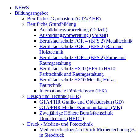
NEWS
Bildungsangebot
Berufliches Gymnasium (GTA/AHR)
Berufliche Grundbildung
Ausbildungsvorbereitung (Teilzeit)
Ausbildungsvorbereitung (Vollzeit)
Berufsfachschule FOR – (BFS 2) Metalltechnik
Berufsfachschule FOR – (BFS 2) Bau und
Holztechnik
Berufsfachschule FOR – (BFS 2) Farbe und
Raumgestaltung
Berufsfachschule HS10 (BFS 1) HS10
Farbtechnik und Raumgestaltung
Berufsfachschule HS10 Metall-, Holz-,
Bautechnik
Internationale Förderklassen (IFK)
Design und Technik (FHR)
GTA/FHR Grafik- und Objektdesign (GD)
GTA/FHR Medien/Kommunikation (MK)
Zweijährige Höhere Berufsfachschule
Drucktechnik (HBDT)
Druck,- Medien- und Fototechnik
Medientechnologe/-in Druck Medientechnologe/-
in Siebdruck