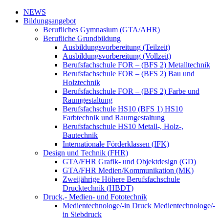
NEWS
Bildungsangebot
Berufliches Gymnasium (GTA/AHR)
Berufliche Grundbildung
Ausbildungsvorbereitung (Teilzeit)
Ausbildungsvorbereitung (Vollzeit)
Berufsfachschule FOR – (BFS 2) Metalltechnik
Berufsfachschule FOR – (BFS 2) Bau und
Holztechnik
Berufsfachschule FOR – (BFS 2) Farbe und
Raumgestaltung
Berufsfachschule HS10 (BFS 1) HS10
Farbtechnik und Raumgestaltung
Berufsfachschule HS10 Metall-, Holz-,
Bautechnik
Internationale Förderklassen (IFK)
Design und Technik (FHR)
GTA/FHR Grafik- und Objektdesign (GD)
GTA/FHR Medien/Kommunikation (MK)
Zweijährige Höhere Berufsfachschule
Drucktechnik (HBDT)
Druck,- Medien- und Fototechnik
Medientechnologe/-in Druck Medientechnologe/-
in Siebdruck