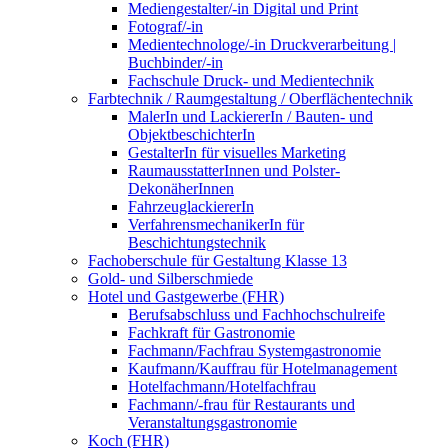
Mediengestalter/-in Digital und Print
Fotograf/-in
Medientechnologe/-in Druckverarbeitung |
Buchbinder/-in
Fachschule Druck- und Medientechnik
Farbtechnik / Raumgestaltung / Oberflächentechnik
MalerIn und LackiererIn / Bauten- und
ObjektbeschichterIn
GestalterIn für visuelles Marketing
RaumausstatterInnen und Polster-
DekonäherInnen
FahrzeuglackiererIn
VerfahrensmechanikerIn für
Beschichtungstechnik
Fachoberschule für Gestaltung Klasse 13
Gold- und Silberschmiede
Hotel und Gastgewerbe (FHR)
Berufsabschluss und Fachhochschulreife
Fachkraft für Gastronomie
Fachmann/Fachfrau Systemgastronomie
Kaufmann/Kauffrau für Hotelmanagement
Hotelfachmann/Hotelfachfrau
Fachmann/-frau für Restaurants und
Veranstaltungsgastronomie
Koch (FHR)