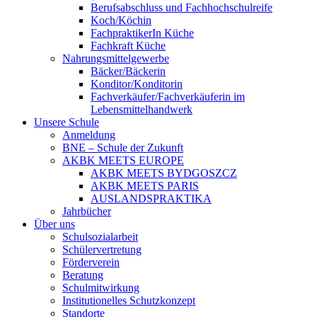
Berufsabschluss und Fachhochschulreife
Koch/Köchin
FachpraktikerIn Küche
Fachkraft Küche
Nahrungsmittelgewerbe
Bäcker/Bäckerin
Konditor/Konditorin
Fachverkäufer/Fachverkäuferin im
Lebensmittelhandwerk
Unsere Schule
Anmeldung
BNE – Schule der Zukunft
AKBK MEETS EUROPE
AKBK MEETS BYDGOSZCZ
AKBK MEETS PARIS
AUSLANDSPRAKTIKA
Jahrbücher
Über uns
Schulsozialarbeit
Schülervertretung
Förderverein
Beratung
Schulmitwirkung
Institutionelles Schutzkonzept
Standorte