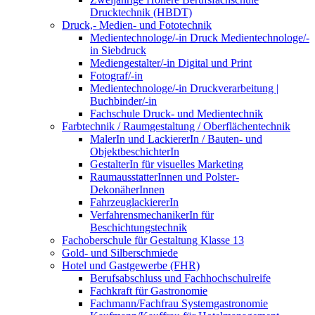
Drucktechnik (HBDT)
Druck,- Medien- und Fototechnik
Medientechnologe/-in Druck Medientechnologe/-
in Siebdruck
Mediengestalter/-in Digital und Print
Fotograf/-in
Medientechnologe/-in Druckverarbeitung |
Buchbinder/-in
Fachschule Druck- und Medientechnik
Farbtechnik / Raumgestaltung / Oberflächentechnik
MalerIn und LackiererIn / Bauten- und
ObjektbeschichterIn
GestalterIn für visuelles Marketing
RaumausstatterInnen und Polster-
DekonäherInnen
FahrzeuglackiererIn
VerfahrensmechanikerIn für
Beschichtungstechnik
Fachoberschule für Gestaltung Klasse 13
Gold- und Silberschmiede
Hotel und Gastgewerbe (FHR)
Berufsabschluss und Fachhochschulreife
Fachkraft für Gastronomie
Fachmann/Fachfrau Systemgastronomie