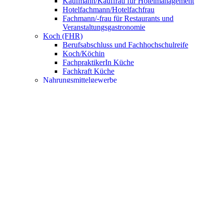
Kaufmann/Kauffrau für Hotelmanagement
Hotelfachmann/Hotelfachfrau
Fachmann/-frau für Restaurants und
Veranstaltungsgastronomie
Koch (FHR)
Berufsabschluss und Fachhochschulreife
Koch/Köchin
FachpraktikerIn Küche
Fachkraft Küche
Nahrungsmittelgewerbe
Bäcker/Bäckerin
Konditor/Konditorin
Fachverkäufer/Fachverkäuferin im
Lebensmittelhandwerk
UNSERE SCHULE
Anmeldung
BNE – Schule der Zukunft
AKBK MEETS EUROPE
AKBK MEETS BYDGOSZCZ
AKBK MEETS PARIS
AUSLANDSPRAKTIKA
Jahrbücher
ÜBER UNS
Schulsozialarbeit
Schülervertretung