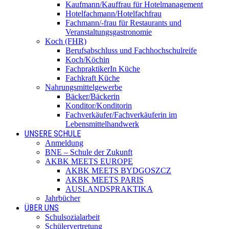
Kaufmann/Kauffrau für Hotelmanagement
Hotelfachmann/Hotelfachfrau
Fachmann/-frau für Restaurants und
Veranstaltungsgastronomie
Koch (FHR)
Berufsabschluss und Fachhochschulreife
Koch/Köchin
FachpraktikerIn Küche
Fachkraft Küche
Nahrungsmittelgewerbe
Bäcker/Bäckerin
Konditor/Konditorin
Fachverkäufer/Fachverkäuferin im
Lebensmittelhandwerk
UNSERE SCHULE
Anmeldung
BNE – Schule der Zukunft
AKBK MEETS EUROPE
AKBK MEETS BYDGOSZCZ
AKBK MEETS PARIS
AUSLANDSPRAKTIKA
Jahrbücher
ÜBER UNS
Schulsozialarbeit
Schülervertretung