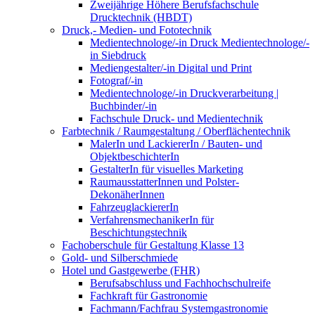
Zweijährige Höhere Berufsfachschule
Drucktechnik (HBDT)
Druck,- Medien- und Fototechnik
Medientechnologe/-in Druck Medientechnologe/-
in Siebdruck
Mediengestalter/-in Digital und Print
Fotograf/-in
Medientechnologe/-in Druckverarbeitung |
Buchbinder/-in
Fachschule Druck- und Medientechnik
Farbtechnik / Raumgestaltung / Oberflächentechnik
MalerIn und LackiererIn / Bauten- und
ObjektbeschichterIn
GestalterIn für visuelles Marketing
RaumausstatterInnen und Polster-
DekonäherInnen
FahrzeuglackiererIn
VerfahrensmechanikerIn für
Beschichtungstechnik
Fachoberschule für Gestaltung Klasse 13
Gold- und Silberschmiede
Hotel und Gastgewerbe (FHR)
Berufsabschluss und Fachhochschulreife
Fachkraft für Gastronomie
Fachmann/Fachfrau Systemgastronomie