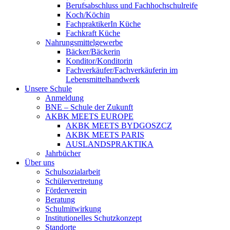
Berufsabschluss und Fachhochschulreife
Koch/Köchin
FachpraktikerIn Küche
Fachkraft Küche
Nahrungsmittelgewerbe
Bäcker/Bäckerin
Konditor/Konditorin
Fachverkäufer/Fachverkäuferin im
Lebensmittelhandwerk
Unsere Schule
Anmeldung
BNE – Schule der Zukunft
AKBK MEETS EUROPE
AKBK MEETS BYDGOSZCZ
AKBK MEETS PARIS
AUSLANDSPRAKTIKA
Jahrbücher
Über uns
Schulsozialarbeit
Schülervertretung
Förderverein
Beratung
Schulmitwirkung
Institutionelles Schutzkonzept
Standorte