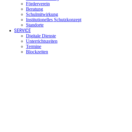
Förderverein
Beratung
Schulmitwirkung
Institutionelles Schutzkonzept
Standorte
SERVICE
Digitale Dienste
Unterrichtszeiten
Termine
Blockzeiten
Fahrtkosten
Anfahrt per Bus
KONTAKT