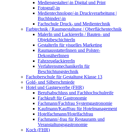
Mediengestalter/-in Digital und Print
Fotograf/-in
Medientechnologe/-in Druckverarbeitung |
Buchbinder/-in
Fachschule Druck- und Medientechnik
Farbtechnik / Raumgestaltung / Oberflächentechnik
MalerIn und LackiererIn / Bauten- und
ObjektbeschichterIn
GestalterIn für visuelles Marketing
RaumausstatterInnen und Polster-
DekonäherInnen
FahrzeuglackiererIn
VerfahrensmechanikerIn für
Beschichtungstechnik
Fachoberschule für Gestaltung Klasse 13
Gold- und Silberschmiede
Hotel und Gastgewerbe (FHR)
Berufsabschluss und Fachhochschulreife
Fachkraft für Gastronomie
Fachmann/Fachfrau Systemgastronomie
Kaufmann/Kauffrau für Hotelmanagement
Hotelfachmann/Hotelfachfrau
Fachmann/-frau für Restaurants und
Veranstaltungsgastronomie
Koch (FHR)