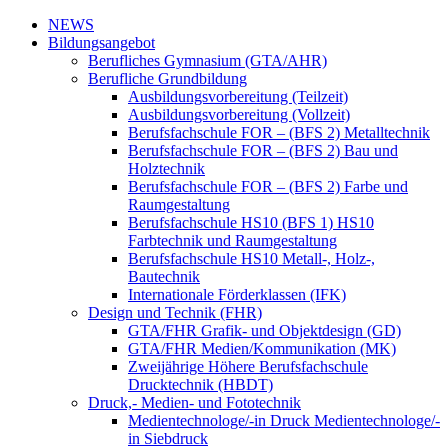
NEWS
Bildungsangebot
Berufliches Gymnasium (GTA/AHR)
Berufliche Grundbildung
Ausbildungsvorbereitung (Teilzeit)
Ausbildungsvorbereitung (Vollzeit)
Berufsfachschule FOR – (BFS 2) Metalltechnik
Berufsfachschule FOR – (BFS 2) Bau und
Holztechnik
Berufsfachschule FOR – (BFS 2) Farbe und
Raumgestaltung
Berufsfachschule HS10 (BFS 1) HS10
Farbtechnik und Raumgestaltung
Berufsfachschule HS10 Metall-, Holz-,
Bautechnik
Internationale Förderklassen (IFK)
Design und Technik (FHR)
GTA/FHR Grafik- und Objektdesign (GD)
GTA/FHR Medien/Kommunikation (MK)
Zweijährige Höhere Berufsfachschule
Drucktechnik (HBDT)
Druck,- Medien- und Fototechnik
Medientechnologe/-in Druck Medientechnologe/-
in Siebdruck