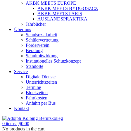
AKBK MEETS EUROPE
AKBK MEETS BYDGOSZCZ
AKBK MEETS PARIS
AUSLANDSPRAKTIKA
Jahrbücher
Über uns
Schulsozialarbeit
Schülervertretung
Förderverein
Beratung
Schulmitwirkung
Institutionelles Schutzkonzept
Standorte
Service
Digitale Dienste
Unterrichtszeiten
Termine
Blockzeiten
Fahrtkosten
Anfahrt per Bus
Kontakt
0
items |
$
0.00
No products in the cart.