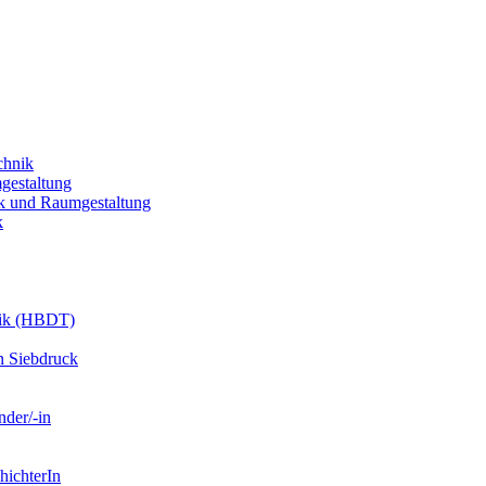
chnik
gestaltung
k und Raumgestaltung
k
nik (HBDT)
n Siebdruck
nder/-in
hichterIn