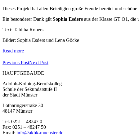
Dieses Projekt hat allen Beteiligten große Freude bereitet und sch
Ein besonderer Dank gilt
Sophia Esders
aus der Klasse GT O1, die un
Text: Tabitha Robers
Bilder: Sophia Esders und Lena Göcke
Read more
Previous Post
Next Post
HAUPTGEBÄUDE
Adolph-Kolping-Berufskolleg
Schule der Sekundarstufe II
der Stadt Münster
Lotharingerstraße 30
48147 Münster
Tel: 0251 – 48247 0
Fax: 0251 – 48247 50
Email:
info@akbk-muenster.de