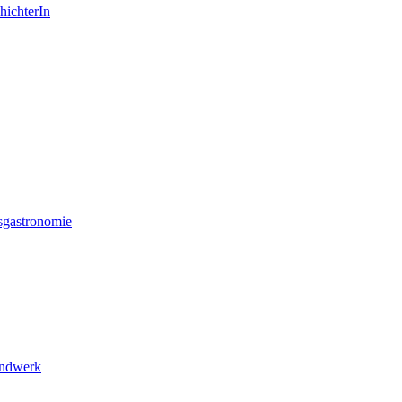
hichterIn
sgastronomie
andwerk