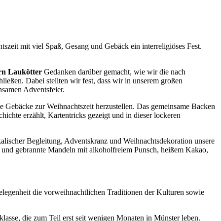
szeit mit viel Spaß, Gesang und Gebäck ein interreligiöses Fest.
rn Laukötter
Gedanken darüber gemacht, wie wir die nach
ießen. Dabei stellten wir fest, dass wir in unserem großen
nsamen Adventsfeier.
che Gebäcke zur Weihnachtszeit herzustellen. Das gemeinsame Backen
hichte erzählt, Kartentricks gezeigt und in dieser lockeren
kalischer Begleitung, Adventskranz und Weihnachtsdekoration unsere
es und gebrannte Mandeln mit alkoholfreiem Punsch, heißem Kakao,
elegenheit die vorweihnachtlichen Traditionen der Kulturen sowie
klasse, die zum Teil erst seit wenigen Monaten in Münster leben.