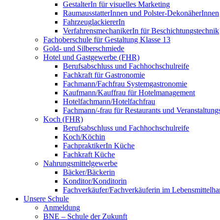
GestalterIn für visuelles Marketing
RaumausstatterInnen und Polster-DekonäherInnen
FahrzeuglackiererIn
VerfahrensmechanikerIn für Beschichtungstechnik
Fachoberschule für Gestaltung Klasse 13
Gold- und Silberschmiede
Hotel und Gastgewerbe (FHR)
Berufsabschluss und Fachhochschulreife
Fachkraft für Gastronomie
Fachmann/Fachfrau Systemgastronomie
Kaufmann/Kauffrau für Hotelmanagement
Hotelfachmann/Hotelfachfrau
Fachmann/-frau für Restaurants und Veranstaltung
Koch (FHR)
Berufsabschluss und Fachhochschulreife
Koch/Köchin
FachpraktikerIn Küche
Fachkraft Küche
Nahrungsmittelgewerbe
Bäcker/Bäckerin
Konditor/Konditorin
Fachverkäufer/Fachverkäuferin im Lebensmittelh
Unsere Schule
Anmeldung
BNE – Schule der Zukunft