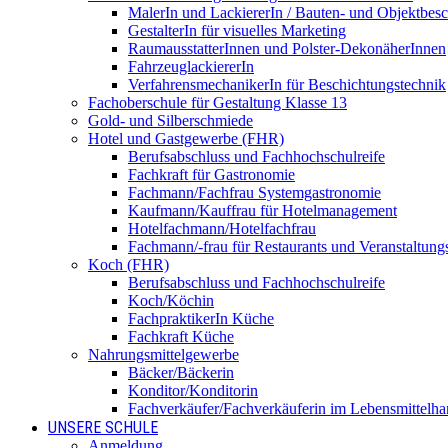
MalerIn und LackiererIn / Bauten- und Objektbesc
GestalterIn für visuelles Marketing
RaumausstatterInnen und Polster-DekonäherInnen
FahrzeuglackiererIn
VerfahrensmechanikerIn für Beschichtungstechnik
Fachoberschule für Gestaltung Klasse 13
Gold- und Silberschmiede
Hotel und Gastgewerbe (FHR)
Berufsabschluss und Fachhochschulreife
Fachkraft für Gastronomie
Fachmann/Fachfrau Systemgastronomie
Kaufmann/Kauffrau für Hotelmanagement
Hotelfachmann/Hotelfachfrau
Fachmann/-frau für Restaurants und Veranstaltung
Koch (FHR)
Berufsabschluss und Fachhochschulreife
Koch/Köchin
FachpraktikerIn Küche
Fachkraft Küche
Nahrungsmittelgewerbe
Bäcker/Bäckerin
Konditor/Konditorin
Fachverkäufer/Fachverkäuferin im Lebensmittelh
UNSERE SCHULE
Anmeldung