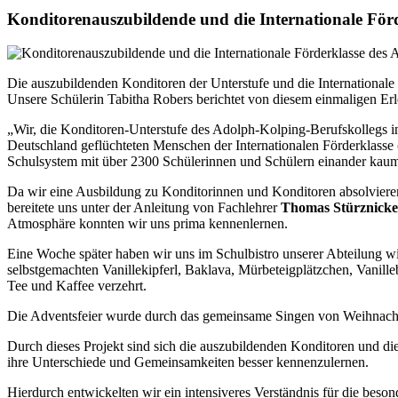
Konditorenauszubildende und die Internationale Fö
Die auszubildenden Konditoren der Unterstufe und die Internationale
Unsere Schülerin Tabitha Robers berichtet von diesem einmaligen Erle
„Wir, die Konditoren-Unterstufe des Adolph-Kolping-Berufskollegs in
Deutschland geflüchteten Menschen der Internationalen Förderklasse 
Schulsystem mit über 2300 Schülerinnen und Schülern einander kaum
Da wir eine Ausbildung zu Konditorinnen und Konditoren absolviere
bereitete uns unter der Anleitung von Fachlehrer
Thomas Stürznick
Atmosphäre konnten wir uns prima kennenlernen.
Eine Woche später haben wir uns im Schulbistro unserer Abteilung w
selbstgemachten Vanillekipferl, Baklava, Mürbeteigplätzchen, Vanil
Tee und Kaffee verzehrt.
Die Adventsfeier wurde durch das gemeinsame Singen von Weihnacht
Durch dieses Projekt sind sich die auszubildenden Konditoren und di
ihre Unterschiede und Gemeinsamkeiten besser kennenzulernen.
Hierdurch entwickelten wir ein intensiveres Verständnis für die beso