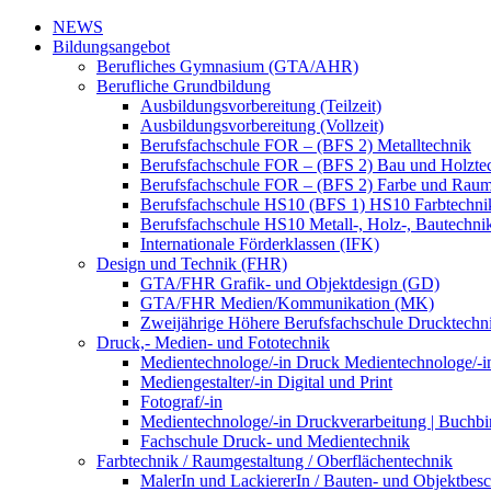
NEWS
Bildungsangebot
Berufliches Gymnasium (GTA/AHR)
Berufliche Grundbildung
Ausbildungsvorbereitung (Teilzeit)
Ausbildungsvorbereitung (Vollzeit)
Berufsfachschule FOR – (BFS 2) Metalltechnik
Berufsfachschule FOR – (BFS 2) Bau und Holzte
Berufsfachschule FOR – (BFS 2) Farbe und Raum
Berufsfachschule HS10 (BFS 1) HS10 Farbtechni
Berufsfachschule HS10 Metall-, Holz-, Bautechni
Internationale Förderklassen (IFK)
Design und Technik (FHR)
GTA/FHR Grafik- und Objektdesign (GD)
GTA/FHR Medien/Kommunikation (MK)
Zweijährige Höhere Berufsfachschule Drucktech
Druck,- Medien- und Fototechnik
Medientechnologe/-in Druck Medientechnologe/-i
Mediengestalter/-in Digital und Print
Fotograf/-in
Medientechnologe/-in Druckverarbeitung | Buchbi
Fachschule Druck- und Medientechnik
Farbtechnik / Raumgestaltung / Oberflächentechnik
MalerIn und LackiererIn / Bauten- und Objektbesc