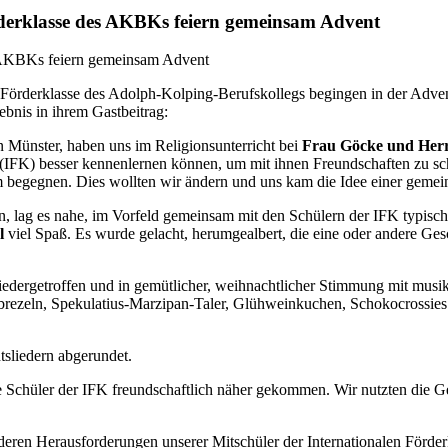
rderklasse des AKBKs feiern gemeinsam Advent
 Förderklasse des Adolph-Kolping-Berufskollegs begingen in der Advent
bnis in ihrem Gastbeitrag:
 Münster, haben uns im Religionsunterricht bei
Frau Göcke und Her
(IFK) besser kennenlernen können, um mit ihnen Freundschaften zu schl
 begegnen. Dies wollten wir ändern und uns kam die Idee einer gemei
n, lag es nahe, im Vorfeld gemeinsam mit den Schülern der IFK typis
el
viel Spaß. Es wurde gelacht, herumgealbert, die eine oder andere Gesc
iedergetroffen und in gemütlicher, weihnachtlicher Stimmung mit musi
lebrezeln, Spekulatius-Marzipan-Taler, Glühweinkuchen, Schokocrossi
sliedern abgerundet.
e Schüler der IFK freundschaftlich näher gekommen. Wir nutzten die G
nderen Herausforderungen unserer Mitschüler der Internationalen Förder