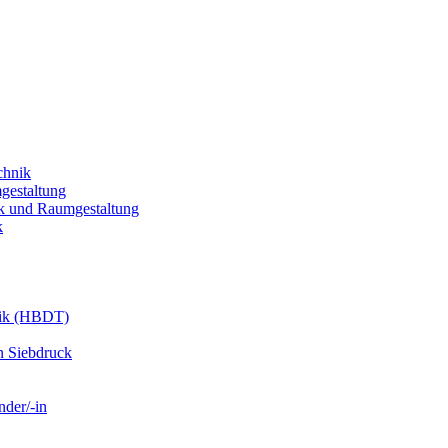
chnik
gestaltung
k und Raumgestaltung
k
nik (HBDT)
n Siebdruck
nder/-in