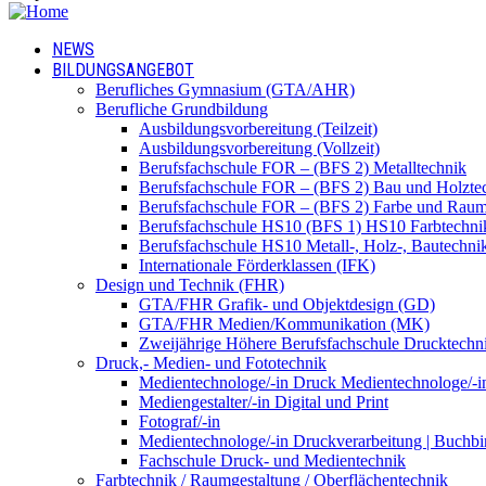
NEWS
BILDUNGSANGEBOT
Berufliches Gymnasium (GTA/AHR)
Berufliche Grundbildung
Ausbildungsvorbereitung (Teilzeit)
Ausbildungsvorbereitung (Vollzeit)
Berufsfachschule FOR – (BFS 2) Metalltechnik
Berufsfachschule FOR – (BFS 2) Bau und Holzte
Berufsfachschule FOR – (BFS 2) Farbe und Raum
Berufsfachschule HS10 (BFS 1) HS10 Farbtechni
Berufsfachschule HS10 Metall-, Holz-, Bautechni
Internationale Förderklassen (IFK)
Design und Technik (FHR)
GTA/FHR Grafik- und Objektdesign (GD)
GTA/FHR Medien/Kommunikation (MK)
Zweijährige Höhere Berufsfachschule Drucktech
Druck,- Medien- und Fototechnik
Medientechnologe/-in Druck Medientechnologe/-i
Mediengestalter/-in Digital und Print
Fotograf/-in
Medientechnologe/-in Druckverarbeitung | Buchbi
Fachschule Druck- und Medientechnik
Farbtechnik / Raumgestaltung / Oberflächentechnik