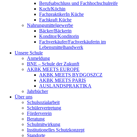
Berufsabschluss und Fachhochschulreife
Koch/Köchin
FachpraktikerIn Küche
Fachkraft Küche
Nahrungsmittelgewerbe
Bäcker/Bäckerin
Konditor/Konditorin
Fachverkäufer/Fachverkäuferin im
Lebensmittelhandwerk
Unsere Schule
Anmeldung
BNE – Schule der Zukunft
AKBK MEETS EUROPE
AKBK MEETS BYDGOSZCZ
AKBK MEETS PARIS
AUSLANDSPRAKTIKA
Jahrbücher
Über uns
Schulsozialarbeit
Schülervertretung
Förderverein
Beratung
Schulmitwirkung
Institutionelles Schutzkonzept
Standorte