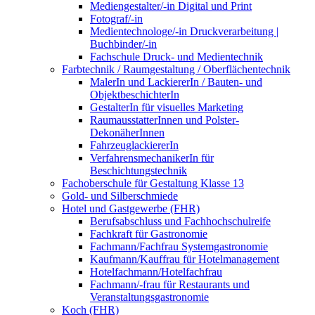
Mediengestalter/-in Digital und Print
Fotograf/-in
Medientechnologe/-in Druckverarbeitung |
Buchbinder/-in
Fachschule Druck- und Medientechnik
Farbtechnik / Raumgestaltung / Oberflächentechnik
MalerIn und LackiererIn / Bauten- und
ObjektbeschichterIn
GestalterIn für visuelles Marketing
RaumausstatterInnen und Polster-
DekonäherInnen
FahrzeuglackiererIn
VerfahrensmechanikerIn für
Beschichtungstechnik
Fachoberschule für Gestaltung Klasse 13
Gold- und Silberschmiede
Hotel und Gastgewerbe (FHR)
Berufsabschluss und Fachhochschulreife
Fachkraft für Gastronomie
Fachmann/Fachfrau Systemgastronomie
Kaufmann/Kauffrau für Hotelmanagement
Hotelfachmann/Hotelfachfrau
Fachmann/-frau für Restaurants und
Veranstaltungsgastronomie
Koch (FHR)