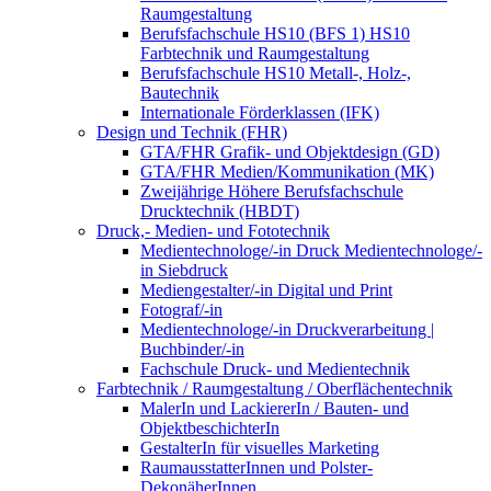
Raumgestaltung
Berufsfachschule HS10 (BFS 1) HS10
Farbtechnik und Raumgestaltung
Berufsfachschule HS10 Metall-, Holz-,
Bautechnik
Internationale Förderklassen (IFK)
Design und Technik (FHR)
GTA/FHR Grafik- und Objektdesign (GD)
GTA/FHR Medien/Kommunikation (MK)
Zweijährige Höhere Berufsfachschule
Drucktechnik (HBDT)
Druck,- Medien- und Fototechnik
Medientechnologe/-in Druck Medientechnologe/-
in Siebdruck
Mediengestalter/-in Digital und Print
Fotograf/-in
Medientechnologe/-in Druckverarbeitung |
Buchbinder/-in
Fachschule Druck- und Medientechnik
Farbtechnik / Raumgestaltung / Oberflächentechnik
MalerIn und LackiererIn / Bauten- und
ObjektbeschichterIn
GestalterIn für visuelles Marketing
RaumausstatterInnen und Polster-
DekonäherInnen