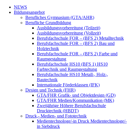
NEWS
Bildungsangebot
Berufliches Gymnasium (GTA/AHR)
Berufliche Grundbildung
Ausbildungsvorbereitung (Teilzeit)
Ausbildungsvorbereitung (Vollzeit)
Berufsfachschule FOR – (BFS 2) Metalltechnik
Berufsfachschule FOR – (BFS 2) Bau und
Holztechnik
Berufsfachschule FOR – (BFS 2) Farbe und
Raumgestaltung
Berufsfachschule HS10 (BFS 1) HS10
Farbtechnik und Raumgestaltung
Berufsfachschule HS10 Metall-, Holz-,
Bautechnik
Internationale Förderklassen (IFK)
Design und Technik (FHR)
GTA/FHR Grafik- und Objektdesign (GD)
GTA/FHR Medien/Kommunikation (MK)
Zweijährige Höhere Berufsfachschule
Drucktechnik (HBDT)
Druck,- Medien- und Fototechnik
Medientechnologe/-in Druck Medientechnologe/-
in Siebdruck